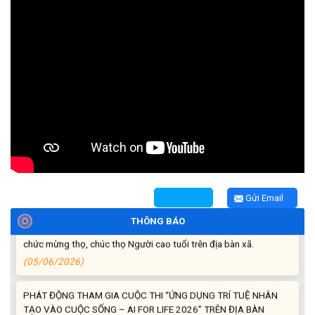
Thông báo cảnh báo lừa đảo liên quan đến thủ tục đất đai
(24/07/2026)
Triển khai xây dựng mô hình “Trồng tái canh Cà phê Vối” năm
2026 tại các hộ nông dân trên địa bàn xã
(06/07/2026)
Hội nghị công bố Nghị quyết, các quyết định về thành lập thôn,
buôn, thành lập tổ chức Đảng, chỉ định cấp ủy, trưởng các thôn,
buôn, trưởng Ban công tác Mặt trận các thôn, buôn
(03/07/2026)
Gửi Email
Xã Cuôr Đăng đã tổ chức lễ kỷ niệm 85 năm Ngày truyền thống
THÔNG BÁO
Người cao tuổi Việt Nam (06/06/1941-06/06/2026) và tổ
chức mừng thọ, chúc thọ Người cao tuổi trên địa bàn xã.
(05/06/2026)
PHÁT ĐỘNG THAM GIA CUỘC THI “ỨNG DỤNG TRÍ TUỆ NHÂN
TẠO VÀO CUỘC SỐNG – AI FOR LIFE 2026” TRÊN ĐỊA BÀN