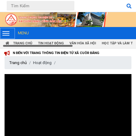
Tiếng Việt
Tiếng Anh
MENU
TRANG CHỦ
TIN HOẠT ĐỘNG
VĂN HÓA XÃ HỘI
HỌC TẬP VÀ LÀM TH
ỚI TRANG THÔNG TIN ĐIỆN TỬ XÃ CUÔR ĐĂNG
Trang chủ
Hoạt động
Thông báo tiếp nhận phản ánh, kiến nghị về quy định thủ tục
hành chính
(07/08/2026)
Thông báo về thực hiện Luật tương trợ tư pháp về dân sự và
các văn bản quy định chi tiết, hướng dẫn thi hành
(04/08/2026)