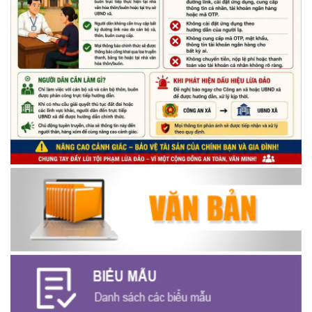
Thông báo về thực hiện Luật tương trợ tư pháp về dân sự và
các văn bản quy định chi tiết, hướng dẫn thi hành
(04/08/2026)
Thông báo cảnh báo lừa đảo liên quan đến thủ tục đất đai
(24/07/2026)
Triển khai xây dựng mô hình “Trồng tái canh Cà phê Vối” năm
2026 tại các hộ nông dân trên địa bàn xã
(06/07/2026)
Hội nghị công bố Nghị quyết, các quyết định về thành lập thôn,
buôn, thành lập tổ chức Đảng, chỉ định cấp ủy, trưởng các thôn,
buôn, trưởng Ban công tác Mặt trận các thôn, buôn
(03/07/2026)
Xã Cuôr Đăng đã tổ chức lễ kỷ niệm 85 năm Ngày truyền thống
Người cao tuổi Việt Nam (06/06/1941-06/06/2026) và tổ
chức mừng thọ, chúc thọ Người cao tuổi trên địa bàn xã.