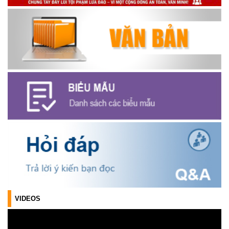
Thông báo cảnh báo lừa đảo liên quan đến thủ tục đất đai
(24/07/2026)
Triển khai xây dựng mô hình “Trồng tái canh Cà phê Vối” năm
2026 tại các hộ nông dân trên địa bàn xã
(06/07/2026)
Hội nghị công bố Nghị quyết, các quyết định về thành lập thôn,
buôn, thành lập tổ chức Đảng, chỉ định cấp ủy, trưởng các thôn,
buôn, trưởng Ban công tác Mặt trận các thôn, buôn
(03/07/2026)
Xã Cuôr Đăng đã tổ chức lễ kỷ niệm 85 năm Ngày truyền thống
Người cao tuổi Việt Nam (06/06/1941-06/06/2026) và tổ
chức mừng thọ, chúc thọ Người cao tuổi trên địa bàn xã.
(05/06/2026)
VIDEOS
PHÁT ĐỘNG THAM GIA CUỘC THI “ỨNG DỤNG TRÍ TUỆ NHÂN
TẠO VÀO CUỘC SỐNG – AI FOR LIFE 2026” TRÊN ĐỊA BÀN