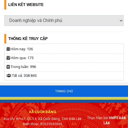
LIÊN KẾT WEBSITE
THỐNG KÊ TRUY CẬP
Hôm nay:
136
Hôm qua:
175
Trong tuần:
996
Tất cả:
308.845
TRANG CHỦ
XÃ CUÔR ĐĂNG
Thực hiện bởi
VNPT ĐẮK
Địa chỉ: Km17, QL 14, Xã Cuôr Đăng, Tỉnh Đắk Lắk
LẮK
Điện thoại: 02623692666