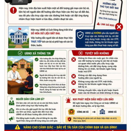
Nhiệt liệt chào mừng Ngày Khoa học, Công nghệ và Đổi mới
sáng tạo Việt Nam 18/5"
(15/05/2026)
Chương trình đối thoại giữa lãnh đạo UBND xã với thanh niên,
thiếu nhi trên địa bàn xã năm 2026
(14/05/2026)
Chương trình kỷ niệm 85 năm ngày thành lập Đội TNTP Hồ Chí
Minh (15/05/1941 – 15/05/2026) và kỷ niệm 136 năm ngày
sinh Chủ tịch Hồ Chí Minh (19/05/1890 – 19/05/2026).
(14/05/2026)
Tuyển dụng lao động
(07/05/2026)
Thông báo về thực hiện Luật tương trợ tư pháp về dân sự và
các văn bản quy định chi tiết, hướng dẫn thi hành
(04/08/2026)