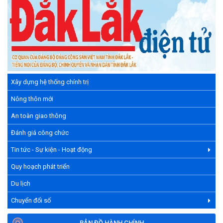
Xây dựng hệ thống chính trị
Nông thôn mới
An toàn giao thông
Đánh giá công chức
Tin tức - Sự kiện - Hoạt động
Quy hoạch phát triển
Du lịch
Chuyển đổi số
BẢN ĐỒ HÀNH CHÍNH