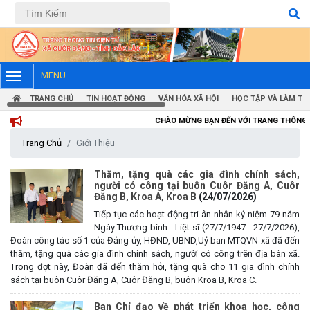
Tiếng Việt
Tiếng Anh
MENU
TRANG CHỦ
TIN HOẠT ĐỘNG
VĂN HÓA XÃ HỘI
HỌC TẬP VÀ LÀM TH
CHÀO MỪNG BẠN ĐẾN VỚI TRANG THÔNG TIN ĐIỆN TỬ XÃ 
Trang Chủ
Giới Thiệu
Thăm, tặng quà các gia đình chính sách,
người có công tại buôn Cuôr Đăng A, Cuôr
Đăng B, Kroa A, Kroa B
(24/07/2026)
Tiếp tục các hoạt động tri ân nhân kỷ niệm 79 năm
Ngày Thương binh - Liệt sĩ (27/7/1947 - 27/7/2026),
Đoàn công tác số 1 của Đảng ủy, HĐND, UBND,Uỷ ban MTQVN xã đã đến
thăm, tặng quà các gia đình chính sách, người có công trên địa bàn xã.
Trong đợt này, Đoàn đã đến thăm hỏi, tặng quà cho 11 gia đình chính
sách tại buôn Cuôr Đăng A, Cuôr Đăng B, buôn Kroa B, Kroa C.
Ban Chỉ đạo về phát triển khoa học, công