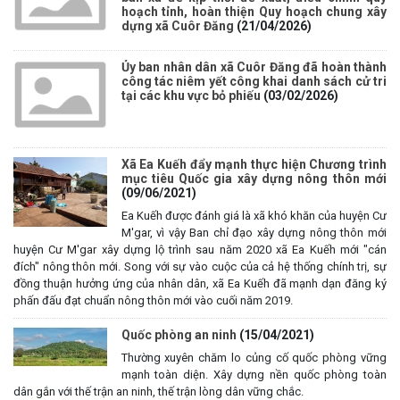
hoạch tỉnh, hoàn thiện Quy hoạch chung xây
dựng xã Cuôr Đăng
(21/04/2026)
Ủy ban nhân dân xã Cuôr Đăng đã hoàn thành
công tác niêm yết công khai danh sách cử tri
tại các khu vực bỏ phiếu
(03/02/2026)
Xã Ea Kuếh đẩy mạnh thực hiện Chương trình
mục tiêu Quốc gia xây dựng nông thôn mới
(09/06/2021)
Ea Kuếh được đánh giá là xã khó khăn của huyện Cư
M'gar, vì vậy Ban chỉ đạo xây dựng nông thôn mới
huyện Cư M'gar xây dựng lộ trình sau năm 2020 xã Ea Kuếh mới "cán
đích" nông thôn mới. Song với sự vào cuộc của cả hệ thống chính trị, sự
Thông báo về thực hiện Luật tương trợ tư pháp về dân sự và
đồng thuận hưởng ứng của nhân dân, xã Ea Kuếh đã mạnh dạn đăng ký
các văn bản quy định chi tiết, hướng dẫn thi hành
phấn đấu đạt chuẩn nông thôn mới vào cuối năm 2019.
(04/08/2026)
Quốc phòng an ninh
(15/04/2021)
Thông báo cảnh báo lừa đảo liên quan đến thủ tục đất đai
Thường xuyên chăm lo củng cố quốc phòng vững
(24/07/2026)
mạnh toàn diện. Xây dựng nền quốc phòng toàn
dân gắn với thế trận an ninh, thế trận lòng dân vững chắc.