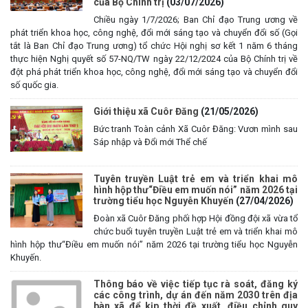
của Bộ Chính trị
(03/07/2026)
Chiều ngày 1/7/2026; Ban Chỉ đạo Trung ương về
phát triển khoa học, công nghệ, đổi mới sáng tạo và chuyển đổi số (Gọi
tắt là Ban Chỉ đạo Trung ương) tổ chức Hội nghị sơ kết 1 năm 6 tháng
thực hiện Nghị quyết số 57-NQ/TW ngày 22/12/2024 của Bộ Chính trị về
đột phá phát triển khoa học, công nghệ, đổi mới sáng tạo và chuyển đổi
số quốc gia.
Giới thiệu xã Cuôr Đăng
(21/05/2026)
Bức tranh Toàn cảnh Xã Cuôr Đăng: Vươn mình sau
Sáp nhập và Đổi mới Thể chế
Tuyên truyền Luật trẻ em và triển khai mô
hình hộp thư“Điều em muốn nói” năm 2026 tại
trường tiểu học Nguyễn Khuyến
(27/04/2026)
Đoàn xã Cuôr Đăng phối hợp Hội đồng đội xã vừa tổ
chức buổi tuyên truyền Luật trẻ em và triển khai mô
hình hộp thư“Điều em muốn nói” năm 2026 tại trường tiểu học Nguyễn
Khuyến.
Thông báo về việc tiếp tục rà soát, đăng ký
các công trình, dự án đến năm 2030 trên địa
bàn xã để kịp thời đề xuất, điều chỉnh quy