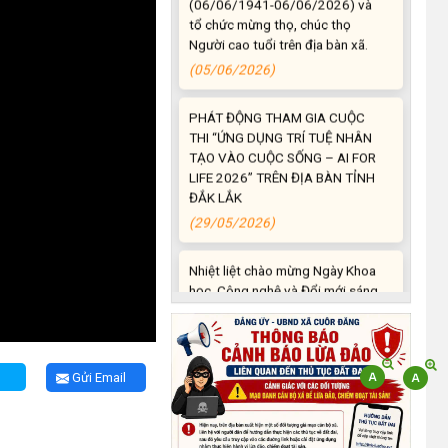
Người cao tuổi trên địa bàn xã.
(05/06/2026)
PHÁT ĐỘNG THAM GIA CUỘC
THI “ỨNG DỤNG TRÍ TUỆ NHÂN
TẠO VÀO CUỘC SỐNG – AI FOR
LIFE 2026” TRÊN ĐỊA BÀN TỈNH
ĐẮK LẮK
(29/05/2026)
Nhiệt liệt chào mừng Ngày Khoa
học, Công nghệ và Đổi mới sáng
tạo Việt Nam 18/5"
(15/05/2026)
Chương trình đối thoại giữa lãnh
đạo UBND xã với thanh niên, thiếu
Gửi Email
nhi trên địa bàn xã năm 2026
(14/05/2026)