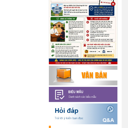
Chương trình kỷ niệm 85 năm
ngày thành lập Đội TNTP Hồ Chí
Minh (15/05/1941 –
15/05/2026) và kỷ niệm 136
năm ngày sinh Chủ tịch Hồ Chí
Minh (19/05/1890 –
19/05/2026).
(14/05/2026)
Thông báo tiếp nhận phản ánh,
kiến nghị về quy định thủ tục hành
chính
(07/08/2026)
Thông báo về thực hiện Luật
tương trợ tư pháp về dân sự và
các văn bản quy định chi tiết,
hướng dẫn thi hành
(04/08/2026)