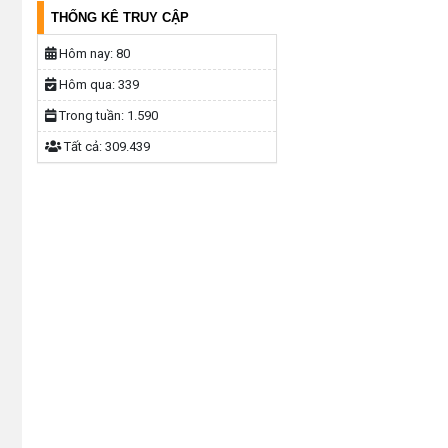
THỐNG KÊ TRUY CẬP
Hôm nay:
80
Hôm qua:
339
Trong tuần:
1.590
Tất cả:
309.439