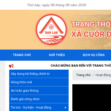
Thứ bảy, ngày 08 tháng 08 năm 2026
TRANG CHỦ
GIỚI THIỆU
DỊCH VỤ CÔNG
CHÀO MỪNG BẠN ĐẾN VỚI TRANG THÔNG TIN 
Xây dựng hệ thống chính trị
Trang chủ
Hoạt động
Nông thôn mới
An toàn giao thông
Đánh giá công chức
Tin tức - Sự kiện - Hoạt động