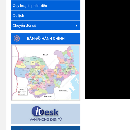
Quy hoạch phát triển
Du lịch
Chuyển đổi số
BẢN ĐỒ HÀNH CHÍNH