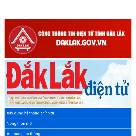
Chương trình đối thoại giữa lãnh đạo UBND xã với thanh niên,
thiếu nhi trên địa bàn xã năm 2026
(14/05/2026)
Chương trình kỷ niệm 85 năm ngày thành lập Đội TNTP Hồ Chí
Minh (15/05/1941 – 15/05/2026) và kỷ niệm 136 năm ngày
sinh Chủ tịch Hồ Chí Minh (19/05/1890 – 19/05/2026).
(14/05/2026)
Xây dựng hệ thống chính trị
Nông thôn mới
An toàn giao thông