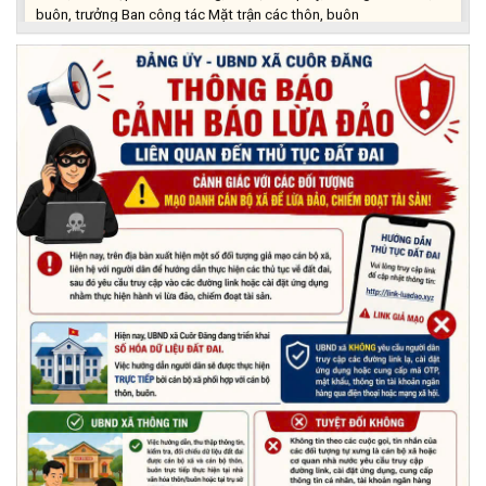
buôn, trưởng Ban công tác Mặt trận các thôn, buôn
(03/07/2026)
Xã Cuôr Đăng đã tổ chức lễ kỷ niệm 85 năm Ngày truyền thống
Người cao tuổi Việt Nam (06/06/1941-06/06/2026) và tổ
chức mừng thọ, chúc thọ Người cao tuổi trên địa bàn xã.
(05/06/2026)
PHÁT ĐỘNG THAM GIA CUỘC THI “ỨNG DỤNG TRÍ TUỆ NHÂN
TẠO VÀO CUỘC SỐNG – AI FOR LIFE 2026” TRÊN ĐỊA BÀN
TỈNH ĐẮK LẮK
(29/05/2026)
Nhiệt liệt chào mừng Ngày Khoa học, Công nghệ và Đổi mới
sáng tạo Việt Nam 18/5"
(15/05/2026)
Chương trình đối thoại giữa lãnh đạo UBND xã với thanh niên,
thiếu nhi trên địa bàn xã năm 2026
(14/05/2026)