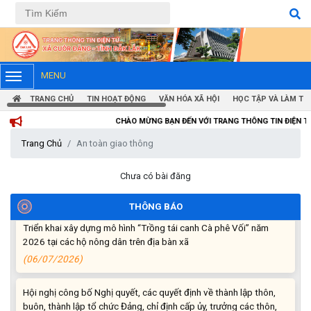
Tiếng Việt
Tiếng Anh
Thông báo tiếp nhận phản ánh, kiến nghị về quy định thủ tục
hành chính
(07/08/2026)
MENU
TRANG CHỦ
TIN HOẠT ĐỘNG
VĂN HÓA XÃ HỘI
HỌC TẬP VÀ LÀM TH
Thông báo về thực hiện Luật tương trợ tư pháp về dân sự và
các văn bản quy định chi tiết, hướng dẫn thi hành
CHÀO MỪNG BẠN ĐẾN VỚI TRANG THÔNG TIN ĐIỆN TỬ XÃ CUÔR Đ
(04/08/2026)
Trang Chủ
An toàn giao thông
Thông báo cảnh báo lừa đảo liên quan đến thủ tục đất đai
Chưa có bài đăng
(24/07/2026)
THÔNG BÁO
Triển khai xây dựng mô hình “Trồng tái canh Cà phê Vối” năm
2026 tại các hộ nông dân trên địa bàn xã
(06/07/2026)
Hội nghị công bố Nghị quyết, các quyết định về thành lập thôn,
buôn, thành lập tổ chức Đảng, chỉ định cấp ủy, trưởng các thôn,