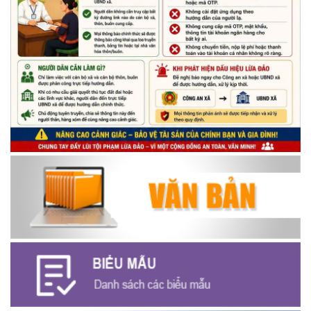
Chương trình kỷ niệm 85 năm ngày thành lập Đội TNTP Hồ Chí
Minh (15/05/1941 – 15/05/2026) và kỷ niệm 136 năm ngày
sinh Chủ tịch Hồ Chí Minh (19/05/1890 – 19/05/2026).
(14/05/2026)
Thông báo tiếp nhận phản ánh, kiến nghị về quy định thủ tục
hành chính
(07/08/2026)
Thông báo về thực hiện Luật tương trợ tư pháp về dân sự và
các văn bản quy định chi tiết, hướng dẫn thi hành
(04/08/2026)
Thông báo cảnh báo lừa đảo liên quan đến thủ tục đất đai
(24/07/2026)
Triển khai xây dựng mô hình “Trồng tái canh Cà phê Vối” năm
2026 tại các hộ nông dân trên địa bàn xã