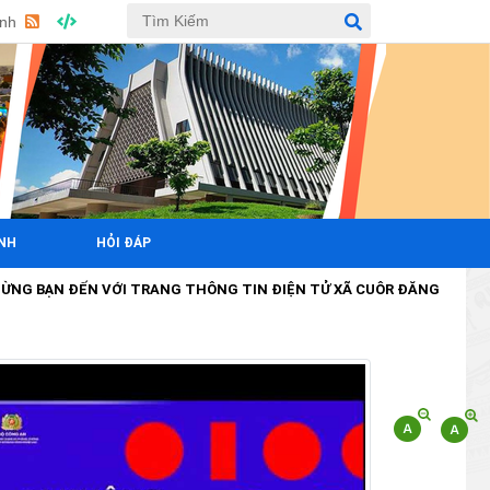
Anh
ÍNH
HỎI ĐÁP
BẠN ĐẾN VỚI TRANG THÔNG TIN ĐIỆN TỬ XÃ CUÔR ĐĂNG