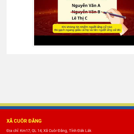
XÃ CUÔR ĐĂNG
Địa chỉ: Km17, QL 14, Xã Cuôr Đăng, Tỉnh Đắk Lắk