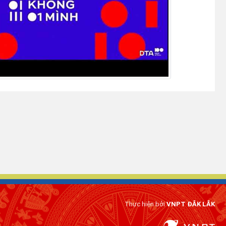
Thực hiện bởi
VNPT ĐẮK LẮK