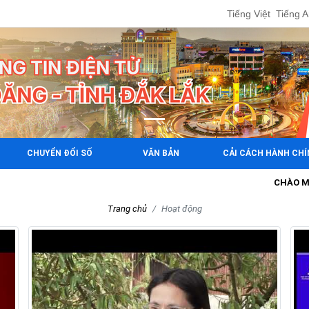
Tiếng Việt
Tiếng 
CHUYỂN ĐỔI SỐ
VĂN BẢN
CẢI CÁCH HÀNH CH
CHÀO MỪNG 
Trang chủ
Hoạt động