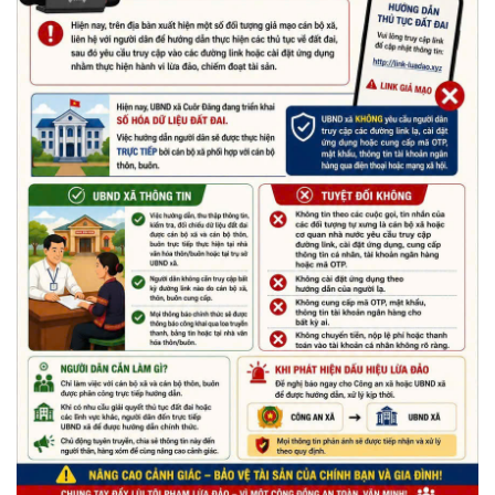
Nhiệt liệt chào mừng Ngày Khoa học, Công nghệ và Đổi mới
sáng tạo Việt Nam 18/5"
(15/05/2026)
Chương trình đối thoại giữa lãnh đạo UBND xã với thanh niên,
thiếu nhi trên địa bàn xã năm 2026
(14/05/2026)
Chương trình kỷ niệm 85 năm ngày thành lập Đội TNTP Hồ Chí
Minh (15/05/1941 – 15/05/2026) và kỷ niệm 136 năm ngày
sinh Chủ tịch Hồ Chí Minh (19/05/1890 – 19/05/2026).
(14/05/2026)
Tuyển dụng lao động
(07/05/2026)
Thông báo về thực hiện Luật tương trợ tư pháp về dân sự và
các văn bản quy định chi tiết, hướng dẫn thi hành
(04/08/2026)