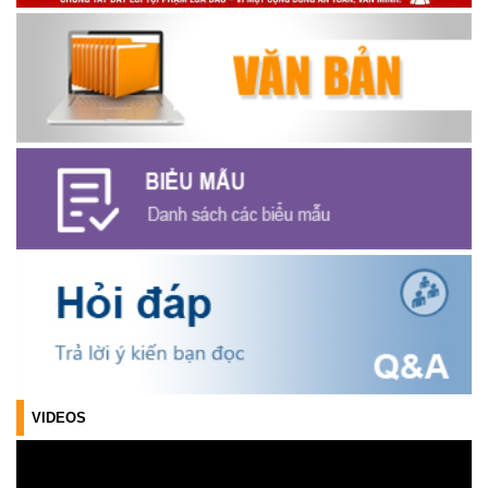
Thông báo cảnh báo lừa đảo liên quan đến thủ tục đất đai
(24/07/2026)
Triển khai xây dựng mô hình “Trồng tái canh Cà phê Vối” năm
2026 tại các hộ nông dân trên địa bàn xã
(06/07/2026)
Hội nghị công bố Nghị quyết, các quyết định về thành lập thôn,
buôn, thành lập tổ chức Đảng, chỉ định cấp ủy, trưởng các thôn,
buôn, trưởng Ban công tác Mặt trận các thôn, buôn
(03/07/2026)
Xã Cuôr Đăng đã tổ chức lễ kỷ niệm 85 năm Ngày truyền thống
Người cao tuổi Việt Nam (06/06/1941-06/06/2026) và tổ
chức mừng thọ, chúc thọ Người cao tuổi trên địa bàn xã.
(05/06/2026)
VIDEOS
PHÁT ĐỘNG THAM GIA CUỘC THI “ỨNG DỤNG TRÍ TUỆ NHÂN
TẠO VÀO CUỘC SỐNG – AI FOR LIFE 2026” TRÊN ĐỊA BÀN