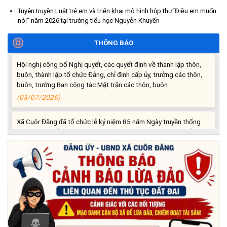
Triển khai xây dựng mô hình “Trồng tái canh Cà phê Vối” năm
Tuyên truyền Luật trẻ em và triển khai mô hình hộp thư“Điều em muốn
2026 tại các hộ nông dân trên địa bàn xã
nói” năm 2026 tại trường tiểu học Nguyễn Khuyến
(06/07/2026)
THÔNG BÁO
Hội nghị công bố Nghị quyết, các quyết định về thành lập thôn,
buôn, thành lập tổ chức Đảng, chỉ định cấp ủy, trưởng các thôn,
buôn, trưởng Ban công tác Mặt trận các thôn, buôn
(03/07/2026)
Xã Cuôr Đăng đã tổ chức lễ kỷ niệm 85 năm Ngày truyền thống
Người cao tuổi Việt Nam (06/06/1941-06/06/2026) và tổ
chức mừng thọ, chúc thọ Người cao tuổi trên địa bàn xã.
(05/06/2026)
PHÁT ĐỘNG THAM GIA CUỘC THI “ỨNG DỤNG TRÍ TUỆ NHÂN
TẠO VÀO CUỘC SỐNG – AI FOR LIFE 2026” TRÊN ĐỊA BÀN
TỈNH ĐẮK LẮK
(29/05/2026)