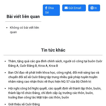
Lấy link copy
Chia
Gửi Email
In
Sẻ
Bài viết liên quan
Không có bài viết liên
quan
Tin tức khác
Thăm, tặng quà các gia đình chính sách, người có công tại buôn Cuôr
Đăng A, Cuôr Đăng B, Kroa A, Kroa B
Thông báo về thực hiện Luật tương trợ tư pháp về dân sự và
Ban Chỉ đạo về phát triển khoa học, công nghệ, đổi mới sáng tạo và
các văn bản quy định chi tiết, hướng dẫn thi hành
chuyển đổi số xã Cuôr Đăng tập trung nhiều giải pháp tuyên truyền
nhằm nâng cao nhận thức về thực hiện NQ 57 của Bộ Chính trị
(04/08/2026)
Hội nghị công bố Nghị quyết, các quyết định về thành lập thôn, buôn,
thành lập tổ chức Đảng, chỉ định cấp ủy, trưởng các thôn, buôn,
Thông báo cảnh báo lừa đảo liên quan đến thủ tục đất đai
trưởng Ban công tác Mặt trận các thôn, buôn
(24/07/2026)
Giới thiệu xã Cuôr Đăng