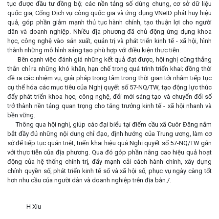
tục được đầu tư đồng bộ; các nền tảng số dùng chung, cơ sở dữ liệu
quốc gia, Cổng Dịch vụ công quốc gia và ứng dụng VNeID phát huy hiệu
quả, góp phần giảm mạnh thủ tục hành chính, tạo thuận lợi cho người
dân và doanh nghiệp. Nhiều địa phương đã chủ động ứng dụng khoa
học, công nghệ vào sản xuất, quản trị và phát triển kinh tế - xã hội, hình
thành những mô hình sáng tạo phù hợp với điều kiện thực tiễn.
Bên cạnh việc đánh giá những kết quả đạt được, hội nghị cũng thẳng
thắn chỉ ra những khó khăn, hạn chế trong quá trình triển khai; đồng thời
đề ra các nhiệm vụ, giải pháp trọng tâm trong thời gian tới nhằm tiếp tục
cụ thể hóa các mục tiêu của Nghị quyết số 57-NQ/TW, tạo động lực thúc
đẩy phát triển khoa học, công nghệ, đổi mới sáng tạo và chuyển đổi số
trở thành nền tảng quan trọng cho tăng trưởng kinh tế - xã hội nhanh và
bền vững.
Thông qua hội nghị, giúp các đại biểu tại điểm cầu xã Cuôr Đăng nắm
bắt đầy đủ những nội dung chỉ đạo, định hướng của Trung ương, làm cơ
sở để tiếp tục quán triệt, triển khai hiệu quả Nghị quyết số 57-NQ/TW gắn
với thực tiễn của địa phương. Qua đó góp phần nâng cao hiệu quả hoạt
động của hệ thống chính trị, đẩy mạnh cải cách hành chính, xây dựng
chính quyền số, phát triển kinh tế số và xã hội số, phục vụ ngày càng tốt
hơn nhu cầu của người dân và doanh nghiệp trên địa bàn./.
H Xiu