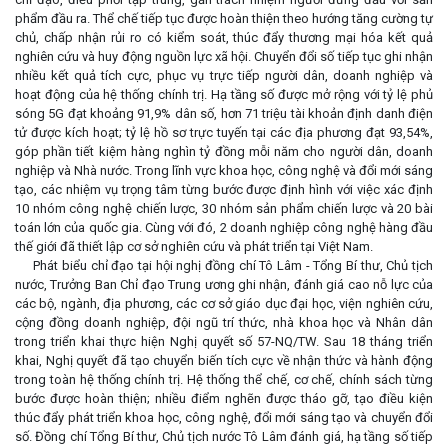
phẩm đầu ra. Thể chế tiếp tục được hoàn thiện theo hướng tăng cường tự
chủ, chấp nhận rủi ro có kiểm soát, thúc đẩy thương mại hóa kết quả
nghiên cứu và huy động nguồn lực xã hội. Chuyển đổi số tiếp tục ghi nhận
nhiều kết quả tích cực, phục vụ trực tiếp người dân, doanh nghiệp và
hoạt động của hệ thống chính trị. Hạ tầng số được mở rộng với tỷ lệ phủ
sóng 5G đạt khoảng 91,9% dân số, hơn 71 triệu tài khoản định danh điện
tử được kích hoạt; tỷ lệ hồ sơ trực tuyến tại các địa phương đạt 93,54%,
góp phần tiết kiệm hàng nghìn tỷ đồng mỗi năm cho người dân, doanh
nghiệp và Nhà nước. Trong lĩnh vực khoa học, công nghệ và đổi mới sáng
tạo, các nhiệm vụ trọng tâm từng bước được định hình với việc xác định
10 nhóm công nghệ chiến lược, 30 nhóm sản phẩm chiến lược và 20 bài
toán lớn của quốc gia. Cùng với đó, 2 doanh nghiệp công nghệ hàng đầu
thế giới đã thiết lập cơ sở nghiên cứu và phát triển tại Việt Nam.
Phát biểu chỉ đạo tại hội nghị đồng chí Tô Lâm - Tổng Bí thư, Chủ tịch
nước, Trưởng Ban Chỉ đạo Trung ương ghi nhận, đánh giá cao nỗ lực của
các bộ, ngành, địa phương, các cơ sở giáo dục đại học, viện nghiên cứu,
cộng đồng doanh nghiệp, đội ngũ trí thức, nhà khoa học và Nhân dân
trong triển khai thực hiện Nghị quyết số 57-NQ/TW. Sau 18 tháng triển
khai, Nghị quyết đã tạo chuyển biến tích cực về nhận thức và hành động
trong toàn hệ thống chính trị. Hệ thống thể chế, cơ chế, chính sách từng
bước được hoàn thiện; nhiều điểm nghẽn được tháo gỡ, tạo điều kiện
thúc đẩy phát triển khoa học, công nghệ, đổi mới sáng tạo và chuyển đổi
số. Đồng chí Tổng Bí thư, Chủ tịch nước Tô Lâm đánh giá, hạ tầng số tiếp