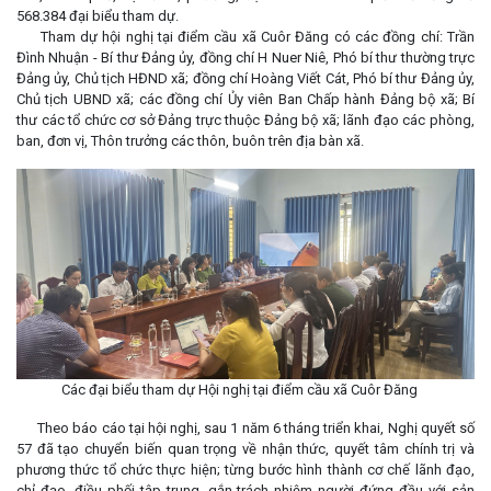
568.384 đại biểu tham dự.
Tham dự hội nghị tại điểm cầu xã Cuôr Đăng có các đồng chí: Trần
Đình Nhuận - Bí thư Đảng ủy, đồng chí H Nuer Niê, Phó bí thư thường trực
Đảng ủy, Chủ tịch HĐND xã; đồng chí Hoàng Viết Cát, Phó bí thư Đảng ủy,
Chủ tịch UBND xã; các đồng chí Ủy viên Ban Chấp hành Đảng bộ xã; Bí
thư các tổ chức cơ sở Đảng trực thuộc Đảng bộ xã; lãnh đạo các phòng,
ban, đơn vị, Thôn trưởng các thôn, buôn trên địa bàn xã.
Các đại biểu tham dự Hội nghị tại điểm cầu xã Cuôr Đăng
Theo báo cáo tại hội nghị, sau 1 năm 6 tháng triển khai, Nghị quyết số
57 đã tạo chuyển biến quan trọng về nhận thức, quyết tâm chính trị và
phương thức tổ chức thực hiện; từng bước hình thành cơ chế lãnh đạo,
chỉ đạo, điều phối tập trung, gắn trách nhiệm người đứng đầu với sản