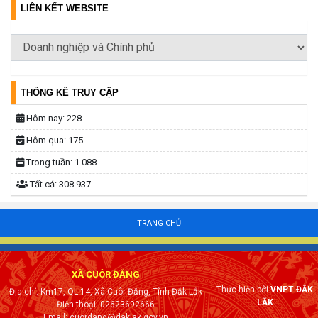
LIÊN KẾT WEBSITE
THỐNG KÊ TRUY CẬP
Hôm nay:
228
Hôm qua:
175
Trong tuần:
1.088
Tất cả:
308.937
TRANG CHỦ
XÃ CUÔR ĐĂNG
Thực hiện bởi
VNPT ĐẮK
Địa chỉ: Km17, QL 14, Xã Cuôr Đăng, Tỉnh Đắk Lắk
LẮK
Điện thoại: 02623692666
Email: cuordang@daklak.gov.vn