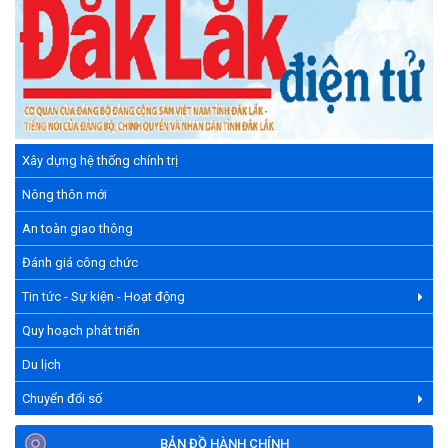
Xây dựng hệ thống chính trị
Nông thôn mới
An toàn giao thông
Đánh giá công chức
Tin tức - Sự kiện - Hoạt động
Quy hoạch phát triển
Du lịch
Chuyển đổi số
BẢN ĐỒ HÀNH CHÍNH