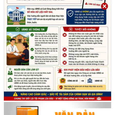
Nhiệt liệt chào mừng Ngày Khoa học, Công nghệ và Đổi mới
sáng tạo Việt Nam 18/5"
(15/05/2026)
Chương trình đối thoại giữa lãnh đạo UBND xã với thanh niên,
thiếu nhi trên địa bàn xã năm 2026
(14/05/2026)
Chương trình kỷ niệm 85 năm ngày thành lập Đội TNTP Hồ Chí
Minh (15/05/1941 – 15/05/2026) và kỷ niệm 136 năm ngày
sinh Chủ tịch Hồ Chí Minh (19/05/1890 – 19/05/2026).
(14/05/2026)
Thông báo tiếp nhận phản ánh, kiến nghị về quy định thủ tục
hành chính
(07/08/2026)
Thông báo về thực hiện Luật tương trợ tư pháp về dân sự và
các văn bản quy định chi tiết, hướng dẫn thi hành