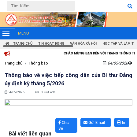
Tiếng Việt
Tiếng Anh
MENU
TRANG CHỦ
TIN HOẠT ĐỘNG
VĂN HÓA XÃ HỘI
HỌC TẬP VÀ LÀM TH
CHÀO MỪNG BẠN ĐẾN VỚI TRANG THÔNG TIN ĐIỆN TỬ XÃ C
Trang Chủ
Thông báo
04/05/2026
Thông báo về việc tiếp công dân của Bí thư Đảng
ủy định kỳ tháng 5/2026
04/05/2026
|
0 lượt xem
Lấy link copy
Chia
Gửi Email
In
Sẻ
Bài viết liên quan