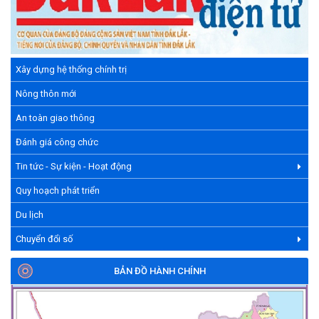
Xây dựng hệ thống chính trị
Nông thôn mới
An toàn giao thông
Đánh giá công chức
Tin tức - Sự kiện - Hoạt động
Quy hoạch phát triển
Du lịch
Chuyển đổi số
BẢN ĐỒ HÀNH CHÍNH