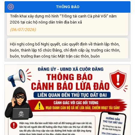
THÔNG BÁO
Triển khai xây dựng mô hình “Trồng tái canh Cà phê Vối” năm
2026 tại các hộ nông dân trên địa bàn xã
(06/07/2026)
Hội nghị công bố Nghị quyết, các quyết định về thành lập thôn,
buôn, thành lập tổ chức Đảng, chỉ định cấp ủy, trưởng các thôn,
buôn, trưởng Ban công tác Mặt trận các thôn, buôn
(03/07/2026)
Xã Cuôr Đăng đã tổ chức lễ kỷ niệm 85 năm Ngày truyền thống
Người cao tuổi Việt Nam (06/06/1941-06/06/2026) và tổ
chức mừng thọ, chúc thọ Người cao tuổi trên địa bàn xã.
(05/06/2026)
PHÁT ĐỘNG THAM GIA CUỘC THI “ỨNG DỤNG TRÍ TUỆ NHÂN
TẠO VÀO CUỘC SỐNG – AI FOR LIFE 2026” TRÊN ĐỊA BÀN
TỈNH ĐẮK LẮK
(29/05/2026)