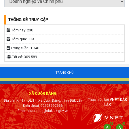
THỐNG KÊ TRUY CẬP
Hôm nay:
230
Hôm qua:
339
Trong tuần:
1.740
Tất cả:
309.589
TRANG CHỦ
XÃ CUÔR ĐĂNG
Thực hiện bởi
VNPT ĐẮK
Địa chỉ: Km17, QL 14, Xã Cuôr Đăng, Tỉnh Đắk Lắk
LẮK
Điện thoại: 02623692666
Email: cuordang@daklak.gov.vn