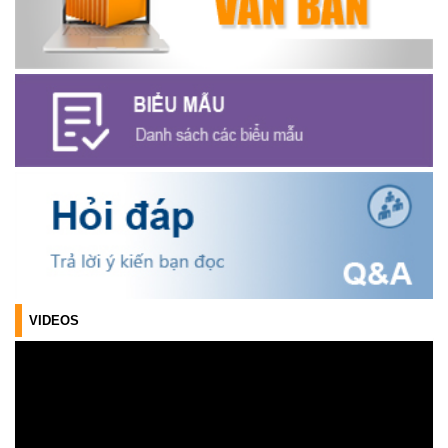
(04/08/2026)
Thông báo cảnh báo lừa đảo liên quan đến thủ tục đất đai
(24/07/2026)
Triển khai xây dựng mô hình “Trồng tái canh Cà phê Vối” năm
2026 tại các hộ nông dân trên địa bàn xã
(06/07/2026)
Hội nghị công bố Nghị quyết, các quyết định về thành lập thôn,
buôn, thành lập tổ chức Đảng, chỉ định cấp ủy, trưởng các thôn,
buôn, trưởng Ban công tác Mặt trận các thôn, buôn
(03/07/2026)
VIDEOS
Xã Cuôr Đăng đã tổ chức lễ kỷ niệm 85 năm Ngày truyền thống
Người cao tuổi Việt Nam (06/06/1941-06/06/2026) và tổ
chức mừng thọ, chúc thọ Người cao tuổi trên địa bàn xã.
(05/06/2026)