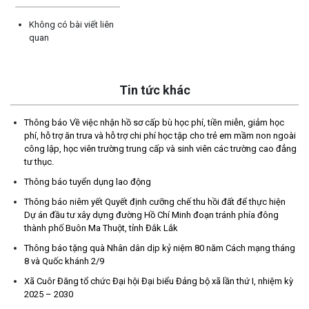
Không có bài viết liên
quan
Tin tức khác
Thông báo Về việc nhận hồ sơ cấp bù học phí, tiền miễn, giảm học
phí, hỗ trợ ăn trưa và hỗ trợ chi phí học tập cho trẻ em mầm non ngoài
công lập, học viên trường trung cấp và sinh viên các trường cao đẳng
Thông báo tiếp nhận phản ánh, kiến nghị về quy định thủ tục
tư thục.
hành chính
Thông báo tuyển dụng lao động
(07/08/2026)
Thông báo niêm yết Quyết định cưỡng chế thu hồi đất để thực hiện
Dự án đầu tư xây dựng đường Hồ Chí Minh đoạn tránh phía đông
Thông báo về thực hiện Luật tương trợ tư pháp về dân sự và
thành phố Buôn Ma Thuột, tỉnh Đắk Lắk
các văn bản quy định chi tiết, hướng dẫn thi hành
Thông báo tặng quà Nhân dân dịp kỷ niệm 80 năm Cách mạng tháng
(04/08/2026)
8 và Quốc khánh 2/9
Xã Cuôr Đăng tổ chức Đại hội Đại biểu Đảng bộ xã lần thứ I, nhiệm kỳ
Thông báo cảnh báo lừa đảo liên quan đến thủ tục đất đai
2025 – 2030
(24/07/2026)