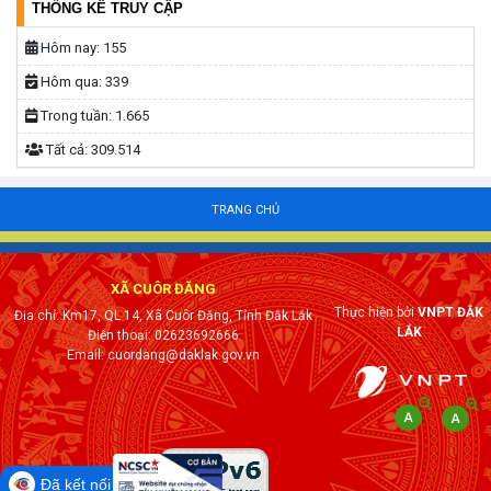
THỐNG KÊ TRUY CẬP
Hôm nay:
155
Hôm qua:
339
Trong tuần:
1.665
Tất cả:
309.514
TRANG CHỦ
XÃ CUÔR ĐĂNG
Thực hiện bởi
VNPT ĐẮK
Địa chỉ: Km17, QL 14, Xã Cuôr Đăng, Tỉnh Đắk Lắk
LẮK
Điện thoại: 02623692666
Email: cuordang@daklak.gov.vn
Đã kết nối EMC