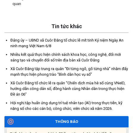
quan
Tin tức khác
Đảng ủy – UBND xã Cuôr Đăng tổ chức lễ mít tinh Kỷ niệm Ngày An
ninh mạng Việt Nam 6/8
Thông báo tiếp nhận phản ánh, kiến nghị về quy định thủ tục
Nhiều kết quả thực hiện chính sách khoa học, công nghệ, đổi mới
hành chính
sáng tạo và chuyển đổi số trên địa bàn xã Cuôr Đăng
(07/08/2026)
Xã Cuôr Đăng tập trung ra quân “Đi từng ngõ, gõ từng nhà” nhằm đẩy
mạnh thực hiện phong trào “Bình dân học vụ số”
Thông báo về thực hiện Luật tương trợ tư pháp về dân sự và
Xã Cuôr Đăng tổ chức lễ ra quân “Chiến dịch mùa hè số cùng VNeID,
các văn bản quy định chi tiết, hướng dẫn thi hành
hướng dẫn công dân số, đồng hành cùng Nhân dân trong thực hiện
(04/08/2026)
Đề án 06”
Hội nghị tập huấn ứng dụng trí tuệ nhân tạo (Al) trong thực tiễn, kỹ
Thông báo cảnh báo lừa đảo liên quan đến thủ tục đất đai
năng số cho các cán bộ, công chức, viên chức xã năm 2026.
(24/07/2026)
THÔNG BÁO
Triển khai xây dựng mô hình “Trồng tái canh Cà phê Vối” năm