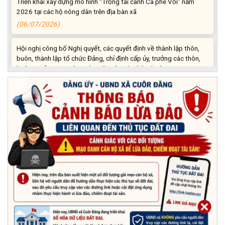
2026 tại các hộ nông dân trên địa bàn xã
(06/07/2026)
Hội nghị công bố Nghị quyết, các quyết định về thành lập thôn,
buôn, thành lập tổ chức Đảng, chỉ định cấp ủy, trưởng các thôn,
buôn, trưởng Ban công tác Mặt trận các thôn, buôn
(03/07/2026)
Xã Cuôr Đăng đã tổ chức lễ kỷ niệm 85 năm Ngày truyền thống
Người cao tuổi Việt Nam (06/06/1941-06/06/2026) và tổ
chức mừng thọ, chúc thọ Người cao tuổi trên địa bàn xã.
(05/06/2026)
PHÁT ĐỘNG THAM GIA CUỘC THI “ỨNG DỤNG TRÍ TUỆ NHÂN
TẠO VÀO CUỘC SỐNG – AI FOR LIFE 2026” TRÊN ĐỊA BÀN
TỈNH ĐẮK LẮK
(29/05/2026)
Nhiệt liệt chào mừng Ngày Khoa học, Công nghệ và Đổi mới
sáng tạo Việt Nam 18/5"