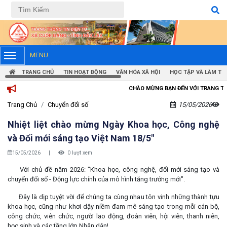
Tiếng Việt
Tiếng Anh
MENU
TRANG CHỦ
TIN HOẠT ĐỘNG
VĂN HÓA XÃ HỘI
HỌC TẬP VÀ LÀM TH
CHÀO MỪNG BẠN ĐẾN VỚI TRANG THÔNG TIN ĐIỆN TỬ X
Trang Chủ
Chuyển đổi số
15/05/2026
Nhiệt liệt chào mừng Ngày Khoa học, Công nghệ
và Đổi mới sáng tạo Việt Nam 18/5"
15/05/2026
|
0 lượt xem
Với chủ đề năm 2026: "Khoa học, công nghệ, đổi mới sáng tạo và
chuyển đổi số - Động lực chính của mô hình tăng trưởng mới".
Đây là dịp tuyệt vời để chúng ta cùng nhau tôn vinh những thành tựu
khoa học, cũng như khơi dậy niềm đam mê sáng tạo trong mỗi cán bộ,
công chức, viên chức, người lao động, đoàn viên, hội viên, thanh niên,
học sinh và các tầng lớp Nhân dân!.