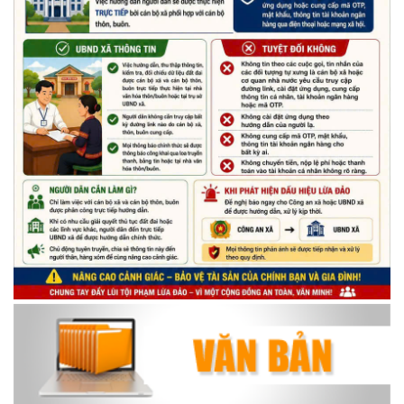
(15/05/2026)
Chương trình đối thoại giữa lãnh đạo UBND xã với thanh niên,
thiếu nhi trên địa bàn xã năm 2026
(14/05/2026)
Chương trình kỷ niệm 85 năm ngày thành lập Đội TNTP Hồ Chí
Minh (15/05/1941 – 15/05/2026) và kỷ niệm 136 năm ngày
sinh Chủ tịch Hồ Chí Minh (19/05/1890 – 19/05/2026).
(14/05/2026)
Thông báo tiếp nhận phản ánh, kiến nghị về quy định thủ tục
hành chính
(07/08/2026)
Thông báo về thực hiện Luật tương trợ tư pháp về dân sự và
các văn bản quy định chi tiết, hướng dẫn thi hành
(04/08/2026)