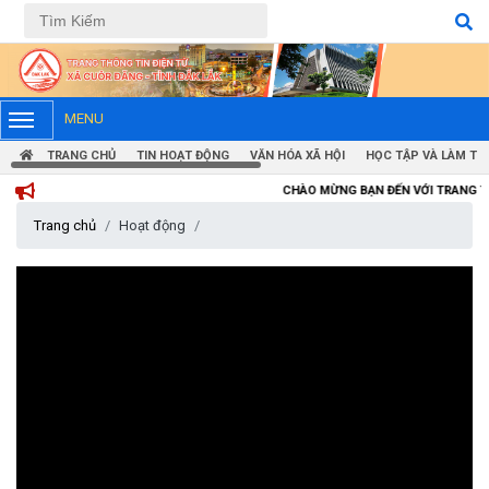
Tiếng Việt
Tiếng Anh
MENU
TRANG CHỦ
TIN HOẠT ĐỘNG
VĂN HÓA XÃ HỘI
HỌC TẬP VÀ LÀM TH
CHÀO MỪNG BẠN ĐẾN VỚI TRANG THÔNG TIN ĐIỆN
Trang chủ
Hoạt động