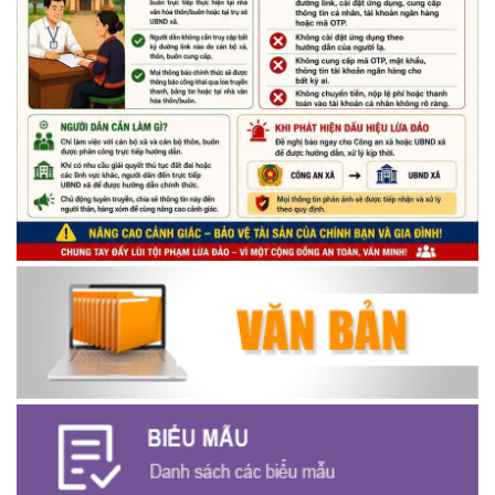
(14/05/2026)
Chương trình kỷ niệm 85 năm ngày thành lập Đội TNTP Hồ Chí
Minh (15/05/1941 – 15/05/2026) và kỷ niệm 136 năm ngày
sinh Chủ tịch Hồ Chí Minh (19/05/1890 – 19/05/2026).
(14/05/2026)
Thông báo tiếp nhận phản ánh, kiến nghị về quy định thủ tục
hành chính
(07/08/2026)
Thông báo về thực hiện Luật tương trợ tư pháp về dân sự và
các văn bản quy định chi tiết, hướng dẫn thi hành
(04/08/2026)
Thông báo cảnh báo lừa đảo liên quan đến thủ tục đất đai
(24/07/2026)
Triển khai xây dựng mô hình “Trồng tái canh Cà phê Vối” năm