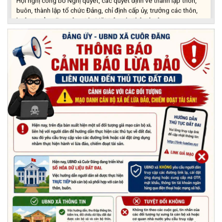
buôn, thành lập tổ chức Đảng, chỉ định cấp ủy, trưởng các thôn,
buôn, trưởng Ban công tác Mặt trận các thôn, buôn
(03/07/2026)
Xã Cuôr Đăng đã tổ chức lễ kỷ niệm 85 năm Ngày truyền thống
Người cao tuổi Việt Nam (06/06/1941-06/06/2026) và tổ
chức mừng thọ, chúc thọ Người cao tuổi trên địa bàn xã.
(05/06/2026)
PHÁT ĐỘNG THAM GIA CUỘC THI “ỨNG DỤNG TRÍ TUỆ NHÂN
TẠO VÀO CUỘC SỐNG – AI FOR LIFE 2026” TRÊN ĐỊA BÀN
TỈNH ĐẮK LẮK
(29/05/2026)
Nhiệt liệt chào mừng Ngày Khoa học, Công nghệ và Đổi mới
sáng tạo Việt Nam 18/5"
(15/05/2026)
Chương trình đối thoại giữa lãnh đạo UBND xã với thanh niên,
thiếu nhi trên địa bàn xã năm 2026