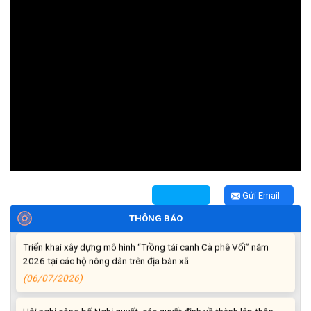
Thông báo tiếp nhận phản ánh, kiến nghị về quy định thủ tục
hành chính
(07/08/2026)
Thông báo về thực hiện Luật tương trợ tư pháp về dân sự và
các văn bản quy định chi tiết, hướng dẫn thi hành
(04/08/2026)
Thông báo cảnh báo lừa đảo liên quan đến thủ tục đất đai
Gửi Email
(24/07/2026)
THÔNG BÁO
Triển khai xây dựng mô hình “Trồng tái canh Cà phê Vối” năm
2026 tại các hộ nông dân trên địa bàn xã
(06/07/2026)
Hội nghị công bố Nghị quyết, các quyết định về thành lập thôn,