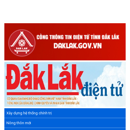
(15/05/2026)
Chương trình đối thoại giữa lãnh đạo UBND xã với thanh niên,
thiếu nhi trên địa bàn xã năm 2026
(14/05/2026)
Chương trình kỷ niệm 85 năm ngày thành lập Đội TNTP Hồ Chí
Minh (15/05/1941 – 15/05/2026) và kỷ niệm 136 năm ngày
sinh Chủ tịch Hồ Chí Minh (19/05/1890 – 19/05/2026).
(14/05/2026)
Xây dựng hệ thống chính trị
Nông thôn mới