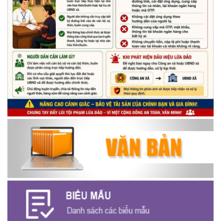
thiếu nhi trên địa bàn xã năm 2026
(14/05/2026)
Chương trình kỷ niệm 85 năm ngày thành lập Đội TNTP Hồ Chí
Minh (15/05/1941 – 15/05/2026) và kỷ niệm 136 năm ngày
sinh Chủ tịch Hồ Chí Minh (19/05/1890 – 19/05/2026).
(14/05/2026)
Thông báo tiếp nhận phản ánh, kiến nghị về quy định thủ tục
hành chính
(07/08/2026)
Thông báo về thực hiện Luật tương trợ tư pháp về dân sự và
các văn bản quy định chi tiết, hướng dẫn thi hành
(04/08/2026)
Thông báo cảnh báo lừa đảo liên quan đến thủ tục đất đai
(24/07/2026)