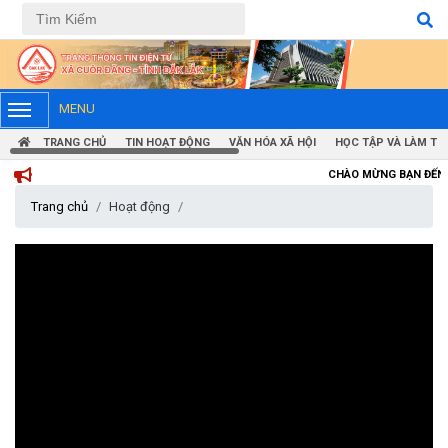
Tiếng Việt
Tiếng Anh
MENU
TRANG CHỦ
TIN HOẠT ĐỘNG
VĂN HÓA XÃ HỘI
HỌC TẬP VÀ LÀM TH
CHÀO MỪNG BẠN ĐẾN VỚI TRANG TH
Trang chủ
Hoạt động