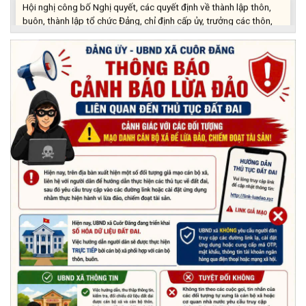
Hội nghị công bố Nghị quyết, các quyết định về thành lập thôn,
buôn, thành lập tổ chức Đảng, chỉ định cấp ủy, trưởng các thôn,
buôn, trưởng Ban công tác Mặt trận các thôn, buôn
(03/07/2026)
Xã Cuôr Đăng đã tổ chức lễ kỷ niệm 85 năm Ngày truyền thống
Người cao tuổi Việt Nam (06/06/1941-06/06/2026) và tổ
chức mừng thọ, chúc thọ Người cao tuổi trên địa bàn xã.
(05/06/2026)
PHÁT ĐỘNG THAM GIA CUỘC THI “ỨNG DỤNG TRÍ TUỆ NHÂN
TẠO VÀO CUỘC SỐNG – AI FOR LIFE 2026” TRÊN ĐỊA BÀN
TỈNH ĐẮK LẮK
(29/05/2026)
Nhiệt liệt chào mừng Ngày Khoa học, Công nghệ và Đổi mới
sáng tạo Việt Nam 18/5"
(15/05/2026)
Chương trình đối thoại giữa lãnh đạo UBND xã với thanh niên,