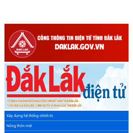
sáng tạo Việt Nam 18/5"
(15/05/2026)
Chương trình đối thoại giữa lãnh đạo UBND xã với thanh niên,
thiếu nhi trên địa bàn xã năm 2026
(14/05/2026)
Chương trình kỷ niệm 85 năm ngày thành lập Đội TNTP Hồ Chí
Minh (15/05/1941 – 15/05/2026) và kỷ niệm 136 năm ngày
sinh Chủ tịch Hồ Chí Minh (19/05/1890 – 19/05/2026).
(14/05/2026)
Xây dựng hệ thống chính trị
Nông thôn mới