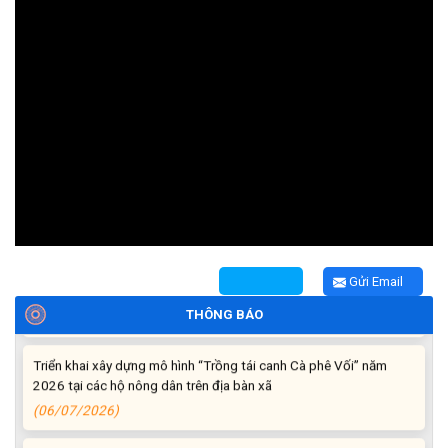
Thông báo tiếp nhận phản ánh, kiến nghị về quy định thủ tục
hành chính
(07/08/2026)
Thông báo về thực hiện Luật tương trợ tư pháp về dân sự và
các văn bản quy định chi tiết, hướng dẫn thi hành
(04/08/2026)
Gửi Email
Thông báo cảnh báo lừa đảo liên quan đến thủ tục đất đai
(24/07/2026)
THÔNG BÁO
Triển khai xây dựng mô hình “Trồng tái canh Cà phê Vối” năm
2026 tại các hộ nông dân trên địa bàn xã
(06/07/2026)