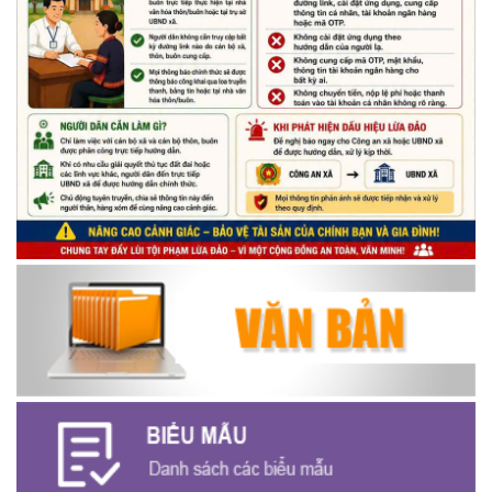
thiếu nhi trên địa bàn xã năm 2026
(14/05/2026)
Chương trình kỷ niệm 85 năm ngày thành lập Đội TNTP Hồ Chí
Minh (15/05/1941 – 15/05/2026) và kỷ niệm 136 năm ngày
sinh Chủ tịch Hồ Chí Minh (19/05/1890 – 19/05/2026).
(14/05/2026)
Thông báo tiếp nhận phản ánh, kiến nghị về quy định thủ tục
hành chính
(07/08/2026)
Thông báo về thực hiện Luật tương trợ tư pháp về dân sự và
các văn bản quy định chi tiết, hướng dẫn thi hành
(04/08/2026)
Thông báo cảnh báo lừa đảo liên quan đến thủ tục đất đai
(24/07/2026)