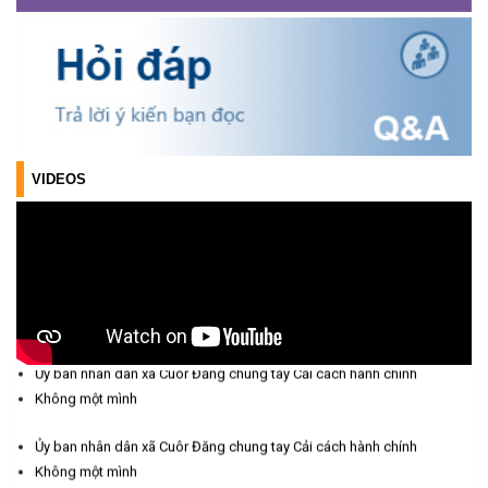
Triển khai xây dựng mô hình “Trồng tái canh Cà phê Vối” năm
2026 tại các hộ nông dân trên địa bàn xã
(06/07/2026)
Hội nghị công bố Nghị quyết, các quyết định về thành lập thôn,
buôn, thành lập tổ chức Đảng, chỉ định cấp ủy, trưởng các thôn,
buôn, trưởng Ban công tác Mặt trận các thôn, buôn
VIDEOS
(03/07/2026)
Xã Cuôr Đăng đã tổ chức lễ kỷ niệm 85 năm Ngày truyền thống
Người cao tuổi Việt Nam (06/06/1941-06/06/2026) và tổ
chức mừng thọ, chúc thọ Người cao tuổi trên địa bàn xã.
(05/06/2026)
PHÁT ĐỘNG THAM GIA CUỘC THI “ỨNG DỤNG TRÍ TUỆ NHÂN
Ủy ban nhân dân xã Cuôr Đăng chung tay Cải cách hành chính
TẠO VÀO CUỘC SỐNG – AI FOR LIFE 2026” TRÊN ĐỊA BÀN
Không một mình
TỈNH ĐẮK LẮK
(29/05/2026)
Ủy ban nhân dân xã Cuôr Đăng chung tay Cải cách hành chính
Không một mình
Nhiệt liệt chào mừng Ngày Khoa học, Công nghệ và Đổi mới