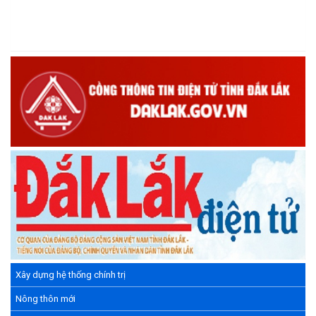
sáng tạo Việt Nam 18/5"
(15/05/2026)
Chương trình đối thoại giữa lãnh đạo UBND xã với thanh niên,
thiếu nhi trên địa bàn xã năm 2026
(14/05/2026)
Chương trình kỷ niệm 85 năm ngày thành lập Đội TNTP Hồ Chí
Minh (15/05/1941 – 15/05/2026) và kỷ niệm 136 năm ngày
sinh Chủ tịch Hồ Chí Minh (19/05/1890 – 19/05/2026).
(14/05/2026)
Xây dựng hệ thống chính trị
Nông thôn mới