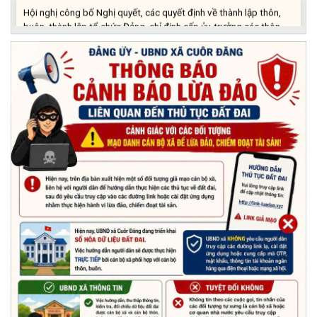
Hội nghị công bố Nghị quyết, các quyết định về thành lập thôn,
buôn, thành lập tổ chức Đảng, chỉ định cấp ủy, trưởng các thôn,
buôn, trưởng Ban công tác Mặt trận các thôn, buôn
(03/07/2026)
Xã Cuôr Đăng đã tổ chức lễ kỷ niệm 85 năm Ngày truyền thống
Người cao tuổi Việt Nam (06/06/1941-06/06/2026) và tổ
chức mừng thọ, chúc thọ Người cao tuổi trên địa bàn xã.
(05/06/2026)
PHÁT ĐỘNG THAM GIA CUỘC THI “ỨNG DỤNG TRÍ TUỆ NHÂN
TẠO VÀO CUỘC SỐNG – AI FOR LIFE 2026” TRÊN ĐỊA BÀN
TỈNH ĐẮK LẮK
(29/05/2026)
Nhiệt liệt chào mừng Ngày Khoa học, Công nghệ và Đổi mới
sáng tạo Việt Nam 18/5"
(15/05/2026)
Chương trình đối thoại giữa lãnh đạo UBND xã với thanh niên,