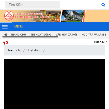
Tiếng Việt
Tiếng Anh
MENU
TRANG CHỦ
TIN HOẠT ĐỘNG
VĂN HÓA XÃ HỘI
HỌC TẬP VÀ LÀM TH
CHÀO MỪNG BẠN ĐẾN VỚI 
Trang chủ
Hoạt động