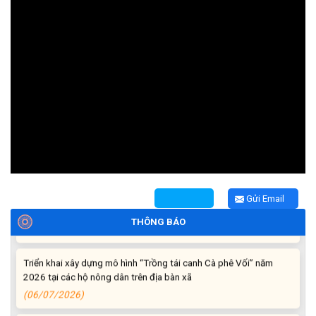
Thông báo tiếp nhận phản ánh, kiến nghị về quy định thủ tục
hành chính
(07/08/2026)
Thông báo về thực hiện Luật tương trợ tư pháp về dân sự và
các văn bản quy định chi tiết, hướng dẫn thi hành
(04/08/2026)
Gửi Email
Thông báo cảnh báo lừa đảo liên quan đến thủ tục đất đai
(24/07/2026)
THÔNG BÁO
Triển khai xây dựng mô hình “Trồng tái canh Cà phê Vối” năm
2026 tại các hộ nông dân trên địa bàn xã
(06/07/2026)