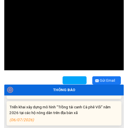
Thông báo tiếp nhận phản ánh, kiến nghị về quy định thủ tục
hành chính
(07/08/2026)
Thông báo về thực hiện Luật tương trợ tư pháp về dân sự và
các văn bản quy định chi tiết, hướng dẫn thi hành
(04/08/2026)
Gửi Email
Thông báo cảnh báo lừa đảo liên quan đến thủ tục đất đai
THÔNG BÁO
(24/07/2026)
Triển khai xây dựng mô hình “Trồng tái canh Cà phê Vối” năm
2026 tại các hộ nông dân trên địa bàn xã
(06/07/2026)