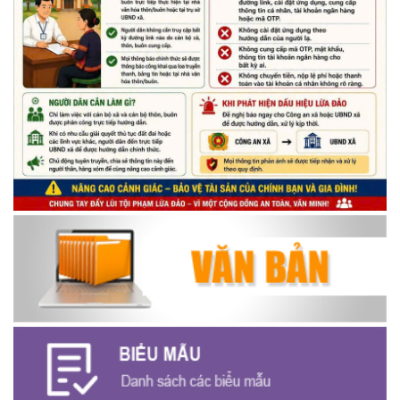
thiếu nhi trên địa bàn xã năm 2026
(14/05/2026)
Chương trình kỷ niệm 85 năm ngày thành lập Đội TNTP Hồ Chí
Minh (15/05/1941 – 15/05/2026) và kỷ niệm 136 năm ngày
sinh Chủ tịch Hồ Chí Minh (19/05/1890 – 19/05/2026).
(14/05/2026)
Thông báo tiếp nhận phản ánh, kiến nghị về quy định thủ tục
hành chính
(07/08/2026)
Thông báo về thực hiện Luật tương trợ tư pháp về dân sự và
các văn bản quy định chi tiết, hướng dẫn thi hành
(04/08/2026)
Thông báo cảnh báo lừa đảo liên quan đến thủ tục đất đai
(24/07/2026)