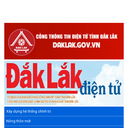
sáng tạo Việt Nam 18/5"
(15/05/2026)
Chương trình đối thoại giữa lãnh đạo UBND xã với thanh niên,
thiếu nhi trên địa bàn xã năm 2026
(14/05/2026)
Chương trình kỷ niệm 85 năm ngày thành lập Đội TNTP Hồ Chí
Minh (15/05/1941 – 15/05/2026) và kỷ niệm 136 năm ngày
sinh Chủ tịch Hồ Chí Minh (19/05/1890 – 19/05/2026).
(14/05/2026)
Xây dựng hệ thống chính trị
Nông thôn mới