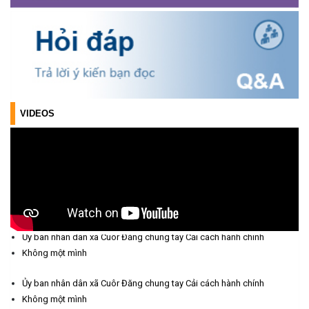
Triển khai xây dựng mô hình “Trồng tái canh Cà phê Vối” năm
2026 tại các hộ nông dân trên địa bàn xã
(06/07/2026)
Hội nghị công bố Nghị quyết, các quyết định về thành lập thôn,
buôn, thành lập tổ chức Đảng, chỉ định cấp ủy, trưởng các thôn,
buôn, trưởng Ban công tác Mặt trận các thôn, buôn
VIDEOS
(03/07/2026)
Xã Cuôr Đăng đã tổ chức lễ kỷ niệm 85 năm Ngày truyền thống
Người cao tuổi Việt Nam (06/06/1941-06/06/2026) và tổ
chức mừng thọ, chúc thọ Người cao tuổi trên địa bàn xã.
(05/06/2026)
PHÁT ĐỘNG THAM GIA CUỘC THI “ỨNG DỤNG TRÍ TUỆ NHÂN
Ủy ban nhân dân xã Cuôr Đăng chung tay Cải cách hành chính
TẠO VÀO CUỘC SỐNG – AI FOR LIFE 2026” TRÊN ĐỊA BÀN
Không một mình
TỈNH ĐẮK LẮK
(29/05/2026)
Ủy ban nhân dân xã Cuôr Đăng chung tay Cải cách hành chính
Không một mình
Nhiệt liệt chào mừng Ngày Khoa học, Công nghệ và Đổi mới