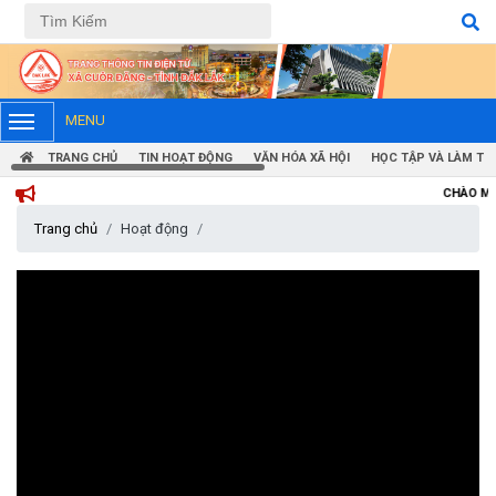
Tiếng Việt
Tiếng Anh
MENU
TRANG CHỦ
TIN HOẠT ĐỘNG
VĂN HÓA XÃ HỘI
HỌC TẬP VÀ LÀM TH
CHÀO MỪNG BẠN ĐẾN VỚ
Trang chủ
Hoạt động