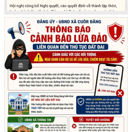
Hội nghị công bố Nghị quyết, các quyết định về thành lập thôn,
buôn, thành lập tổ chức Đảng, chỉ định cấp ủy, trưởng các thôn,
buôn, trưởng Ban công tác Mặt trận các thôn, buôn
(03/07/2026)
Xã Cuôr Đăng đã tổ chức lễ kỷ niệm 85 năm Ngày truyền thống
Người cao tuổi Việt Nam (06/06/1941-06/06/2026) và tổ
chức mừng thọ, chúc thọ Người cao tuổi trên địa bàn xã.
(05/06/2026)
PHÁT ĐỘNG THAM GIA CUỘC THI “ỨNG DỤNG TRÍ TUỆ NHÂN
TẠO VÀO CUỘC SỐNG – AI FOR LIFE 2026” TRÊN ĐỊA BÀN
TỈNH ĐẮK LẮK
(29/05/2026)
Nhiệt liệt chào mừng Ngày Khoa học, Công nghệ và Đổi mới
sáng tạo Việt Nam 18/5"
(15/05/2026)
Chương trình đối thoại giữa lãnh đạo UBND xã với thanh niên,