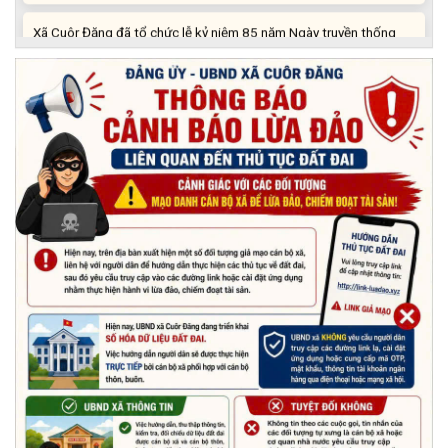
Xã Cuôr Đăng đã tổ chức lễ kỷ niệm 85 năm Ngày truyền thống
Người cao tuổi Việt Nam (06/06/1941-06/06/2026) và tổ
chức mừng thọ, chúc thọ Người cao tuổi trên địa bàn xã.
(05/06/2026)
PHÁT ĐỘNG THAM GIA CUỘC THI “ỨNG DỤNG TRÍ TUỆ NHÂN
TẠO VÀO CUỘC SỐNG – AI FOR LIFE 2026” TRÊN ĐỊA BÀN
TỈNH ĐẮK LẮK
(29/05/2026)
Nhiệt liệt chào mừng Ngày Khoa học, Công nghệ và Đổi mới
sáng tạo Việt Nam 18/5"
(15/05/2026)
Chương trình đối thoại giữa lãnh đạo UBND xã với thanh niên,
thiếu nhi trên địa bàn xã năm 2026
(14/05/2026)
Chương trình kỷ niệm 85 năm ngày thành lập Đội TNTP Hồ Chí