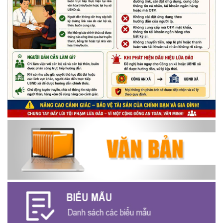
Minh (15/05/1941 – 15/05/2026) và kỷ niệm 136 năm ngày
sinh Chủ tịch Hồ Chí Minh (19/05/1890 – 19/05/2026).
(14/05/2026)
Tuyển dụng lao động
(07/05/2026)
Thông báo về thực hiện Luật tương trợ tư pháp về dân sự và
các văn bản quy định chi tiết, hướng dẫn thi hành
(04/08/2026)
Thông báo cảnh báo lừa đảo liên quan đến thủ tục đất đai
(24/07/2026)
Triển khai xây dựng mô hình “Trồng tái canh Cà phê Vối” năm
2026 tại các hộ nông dân trên địa bàn xã
(06/07/2026)
Hội nghị công bố Nghị quyết, các quyết định về thành lập thôn,