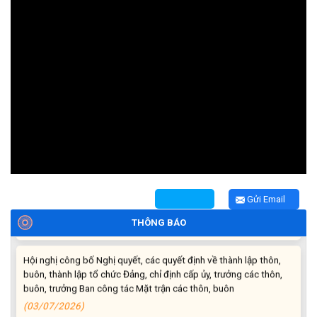
Thông báo về thực hiện Luật tương trợ tư pháp về dân sự và
các văn bản quy định chi tiết, hướng dẫn thi hành
(04/08/2026)
Thông báo cảnh báo lừa đảo liên quan đến thủ tục đất đai
(24/07/2026)
Triển khai xây dựng mô hình “Trồng tái canh Cà phê Vối” năm
Gửi Email
2026 tại các hộ nông dân trên địa bàn xã
(06/07/2026)
THÔNG BÁO
Hội nghị công bố Nghị quyết, các quyết định về thành lập thôn,
buôn, thành lập tổ chức Đảng, chỉ định cấp ủy, trưởng các thôn,
buôn, trưởng Ban công tác Mặt trận các thôn, buôn
(03/07/2026)