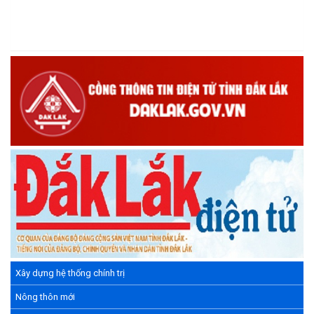
(14/05/2026)
Chương trình kỷ niệm 85 năm ngày thành lập Đội TNTP Hồ Chí
Minh (15/05/1941 – 15/05/2026) và kỷ niệm 136 năm ngày
sinh Chủ tịch Hồ Chí Minh (19/05/1890 – 19/05/2026).
(14/05/2026)
Tuyển dụng lao động
(07/05/2026)
Xây dựng hệ thống chính trị
Nông thôn mới