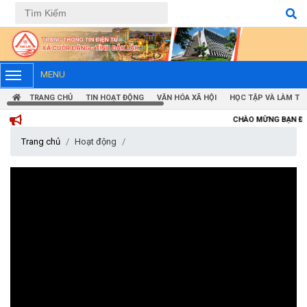
Tiếng Việt
Tiếng Anh
MENU
TRANG CHỦ
TIN HOẠT ĐỘNG
VĂN HÓA XÃ HỘI
HỌC TẬP VÀ LÀM TH
CHÀO MỪNG BẠN ĐẾN VỚI TRANG 
Trang chủ
Hoạt động