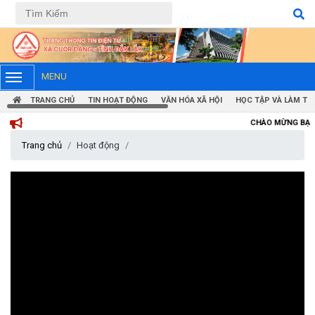
Tiếng Việt
Tiếng Anh
MENU
TRANG CHỦ
TIN HOẠT ĐỘNG
VĂN HÓA XÃ HỘI
HỌC TẬP VÀ LÀM TH
CHÀO MỪNG BẠN ĐẾN VỚI TRAN
Trang chủ
Hoạt động