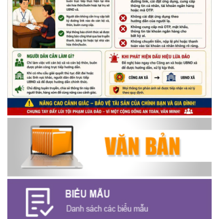
thiếu nhi trên địa bàn xã năm 2026
(14/05/2026)
Chương trình kỷ niệm 85 năm ngày thành lập Đội TNTP Hồ Chí
Minh (15/05/1941 – 15/05/2026) và kỷ niệm 136 năm ngày
sinh Chủ tịch Hồ Chí Minh (19/05/1890 – 19/05/2026).
(14/05/2026)
Thông báo tiếp nhận phản ánh, kiến nghị về quy định thủ tục
hành chính
(07/08/2026)
Thông báo về thực hiện Luật tương trợ tư pháp về dân sự và
các văn bản quy định chi tiết, hướng dẫn thi hành
(04/08/2026)
Thông báo cảnh báo lừa đảo liên quan đến thủ tục đất đai
(24/07/2026)