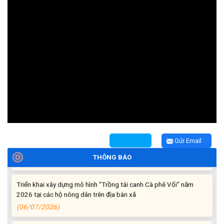
Thông báo tiếp nhận phản ánh, kiến nghị về quy định thủ tục
hành chính
(07/08/2026)
Thông báo về thực hiện Luật tương trợ tư pháp về dân sự và
các văn bản quy định chi tiết, hướng dẫn thi hành
(04/08/2026)
Gửi Email
Thông báo cảnh báo lừa đảo liên quan đến thủ tục đất đai
(24/07/2026)
THÔNG BÁO
Triển khai xây dựng mô hình “Trồng tái canh Cà phê Vối” năm
2026 tại các hộ nông dân trên địa bàn xã
(06/07/2026)