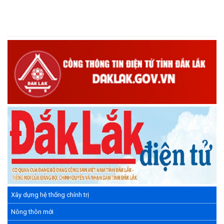
sáng tạo Việt Nam 18/5"
(15/05/2026)
Chương trình đối thoại giữa lãnh đạo UBND xã với thanh niên,
thiếu nhi trên địa bàn xã năm 2026
(14/05/2026)
Chương trình kỷ niệm 85 năm ngày thành lập Đội TNTP Hồ Chí
Minh (15/05/1941 – 15/05/2026) và kỷ niệm 136 năm ngày
sinh Chủ tịch Hồ Chí Minh (19/05/1890 – 19/05/2026).
(14/05/2026)
Xây dựng hệ thống chính trị
Nông thôn mới