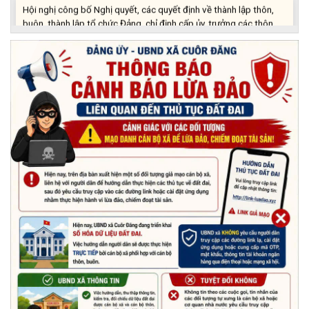
Hội nghị công bố Nghị quyết, các quyết định về thành lập thôn,
buôn, thành lập tổ chức Đảng, chỉ định cấp ủy, trưởng các thôn,
buôn, trưởng Ban công tác Mặt trận các thôn, buôn
(03/07/2026)
Xã Cuôr Đăng đã tổ chức lễ kỷ niệm 85 năm Ngày truyền thống
Người cao tuổi Việt Nam (06/06/1941-06/06/2026) và tổ
chức mừng thọ, chúc thọ Người cao tuổi trên địa bàn xã.
(05/06/2026)
PHÁT ĐỘNG THAM GIA CUỘC THI “ỨNG DỤNG TRÍ TUỆ NHÂN
TẠO VÀO CUỘC SỐNG – AI FOR LIFE 2026” TRÊN ĐỊA BÀN
TỈNH ĐẮK LẮK
(29/05/2026)
Nhiệt liệt chào mừng Ngày Khoa học, Công nghệ và Đổi mới
sáng tạo Việt Nam 18/5"
(15/05/2026)
Chương trình đối thoại giữa lãnh đạo UBND xã với thanh niên,