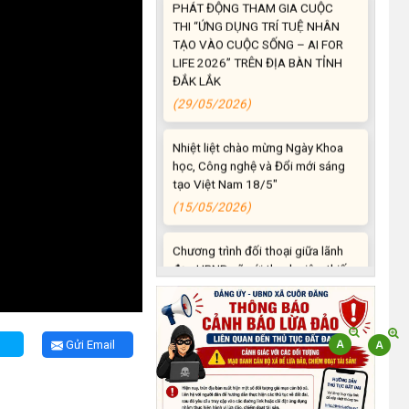
THI “ỨNG DỤNG TRÍ TUỆ NHÂN
TẠO VÀO CUỘC SỐNG – AI FOR
LIFE 2026” TRÊN ĐỊA BÀN TỈNH
ĐẮK LẮK
(29/05/2026)
Nhiệt liệt chào mừng Ngày Khoa
học, Công nghệ và Đổi mới sáng
tạo Việt Nam 18/5"
(15/05/2026)
Chương trình đối thoại giữa lãnh
đạo UBND xã với thanh niên, thiếu
nhi trên địa bàn xã năm 2026
(14/05/2026)
Chương trình kỷ niệm 85 năm
Gửi Email
ngày thành lập Đội TNTP Hồ Chí
Minh (15/05/1941 –
15/05/2026) và kỷ niệm 136
năm ngày sinh Chủ tịch Hồ Chí