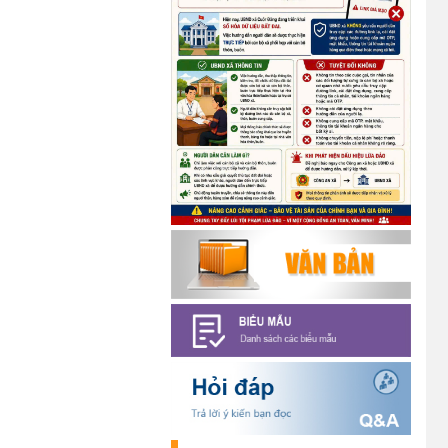
Minh (19/05/1890 –
19/05/2026).
(14/05/2026)
Tuyển dụng lao động
(07/05/2026)
Thông báo về thực hiện Luật
tương trợ tư pháp về dân sự và
các văn bản quy định chi tiết,
hướng dẫn thi hành
(04/08/2026)
Thông báo cảnh báo lừa đảo liên
quan đến thủ tục đất đai
(24/07/2026)
Triển khai xây dựng mô hình
“Trồng tái canh Cà phê Vối” năm