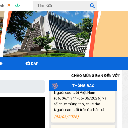
bàn xã
Anh
(06/07/2026)
Hội nghị công bố Nghị quyết, các
quyết định về thành lập thôn,
buôn, thành lập tổ chức Đảng, chỉ
định cấp ủy, trưởng các thôn,
buôn, trưởng Ban công tác Mặt
trận các thôn, buôn
(03/07/2026)
NH
HỎI ĐÁP
Xã Cuôr Đăng đã tổ chức lễ kỷ
CHÀO MỪNG BẠN ĐẾN VỚI TRANG THÔN
niệm 85 năm Ngày truyền thống
Người cao tuổi Việt Nam
THÔNG BÁO
(06/06/1941-06/06/2026) và
tổ chức mừng thọ, chúc thọ
Người cao tuổi trên địa bàn xã.
(05/06/2026)
PHÁT ĐỘNG THAM GIA CUỘC