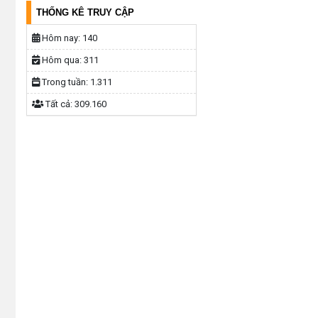
THỐNG KÊ TRUY CẬP
Hôm nay:
140
Hôm qua:
311
Trong tuần:
1.311
Tất cả:
309.160