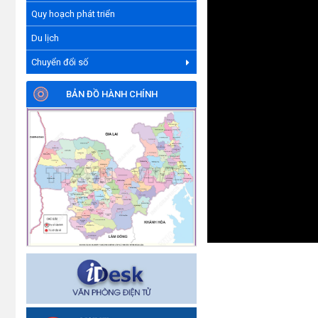
Quy hoạch phát triển
Du lịch
Chuyển đổi số
BẢN ĐỒ HÀNH CHÍNH