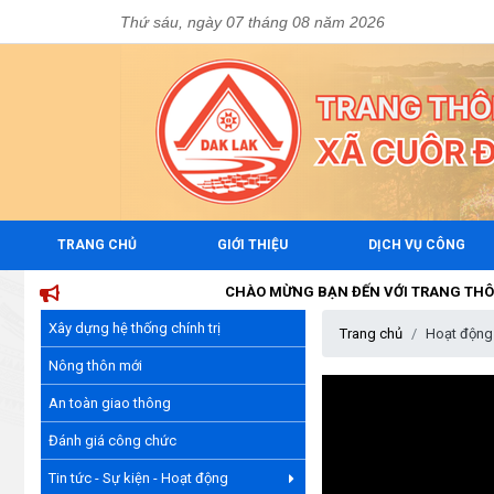
Thứ sáu, ngày 07 tháng 08 năm 2026
TRANG CHỦ
GIỚI THIỆU
DỊCH VỤ CÔNG
CHÀO MỪNG BẠN ĐẾN VỚI TRANG THÔNG TIN 
Xây dựng hệ thống chính trị
Trang chủ
Hoạt động
Nông thôn mới
An toàn giao thông
Đánh giá công chức
Tin tức - Sự kiện - Hoạt động