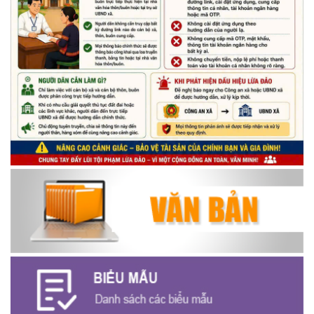
Chương trình đối thoại giữa lãnh đạo UBND xã với thanh niên,
thiếu nhi trên địa bàn xã năm 2026
(14/05/2026)
Chương trình kỷ niệm 85 năm ngày thành lập Đội TNTP Hồ Chí
Minh (15/05/1941 – 15/05/2026) và kỷ niệm 136 năm ngày
sinh Chủ tịch Hồ Chí Minh (19/05/1890 – 19/05/2026).
(14/05/2026)
Thông báo tiếp nhận phản ánh, kiến nghị về quy định thủ tục
hành chính
(07/08/2026)
Thông báo về thực hiện Luật tương trợ tư pháp về dân sự và
các văn bản quy định chi tiết, hướng dẫn thi hành
(04/08/2026)
Thông báo cảnh báo lừa đảo liên quan đến thủ tục đất đai
(24/07/2026)