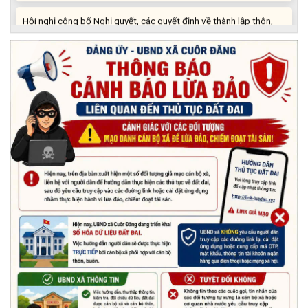
Hội nghị công bố Nghị quyết, các quyết định về thành lập thôn,
buôn, thành lập tổ chức Đảng, chỉ định cấp ủy, trưởng các thôn,
buôn, trưởng Ban công tác Mặt trận các thôn, buôn
(03/07/2026)
Xã Cuôr Đăng đã tổ chức lễ kỷ niệm 85 năm Ngày truyền thống
Người cao tuổi Việt Nam (06/06/1941-06/06/2026) và tổ
chức mừng thọ, chúc thọ Người cao tuổi trên địa bàn xã.
(05/06/2026)
PHÁT ĐỘNG THAM GIA CUỘC THI “ỨNG DỤNG TRÍ TUỆ NHÂN
TẠO VÀO CUỘC SỐNG – AI FOR LIFE 2026” TRÊN ĐỊA BÀN
TỈNH ĐẮK LẮK
(29/05/2026)
Nhiệt liệt chào mừng Ngày Khoa học, Công nghệ và Đổi mới
sáng tạo Việt Nam 18/5"
(15/05/2026)