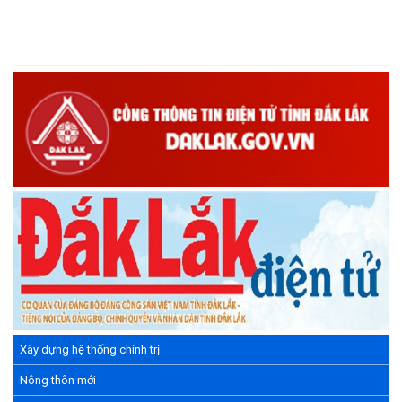
Nhiệt liệt chào mừng Ngày Khoa học, Công nghệ và Đổi mới
sáng tạo Việt Nam 18/5"
(15/05/2026)
Chương trình đối thoại giữa lãnh đạo UBND xã với thanh niên,
thiếu nhi trên địa bàn xã năm 2026
(14/05/2026)
Chương trình kỷ niệm 85 năm ngày thành lập Đội TNTP Hồ Chí
Minh (15/05/1941 – 15/05/2026) và kỷ niệm 136 năm ngày
sinh Chủ tịch Hồ Chí Minh (19/05/1890 – 19/05/2026).
(14/05/2026)
Xây dựng hệ thống chính trị
Nông thôn mới