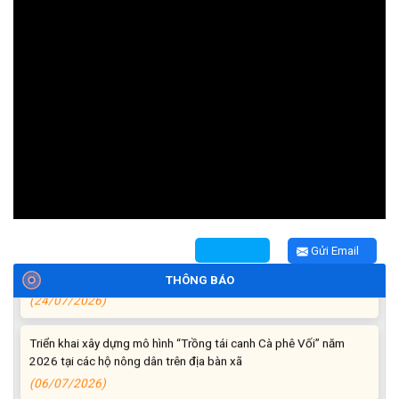
Thông báo tiếp nhận phản ánh, kiến nghị về quy định thủ tục
hành chính
(07/08/2026)
Thông báo về thực hiện Luật tương trợ tư pháp về dân sự và
các văn bản quy định chi tiết, hướng dẫn thi hành
(04/08/2026)
Gửi Email
Thông báo cảnh báo lừa đảo liên quan đến thủ tục đất đai
THÔNG BÁO
(24/07/2026)
Triển khai xây dựng mô hình “Trồng tái canh Cà phê Vối” năm
2026 tại các hộ nông dân trên địa bàn xã
(06/07/2026)