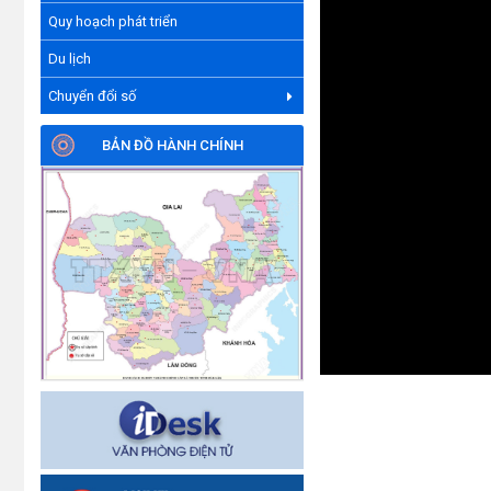
Quy hoạch phát triển
Du lịch
Chuyển đổi số
BẢN ĐỒ HÀNH CHÍNH