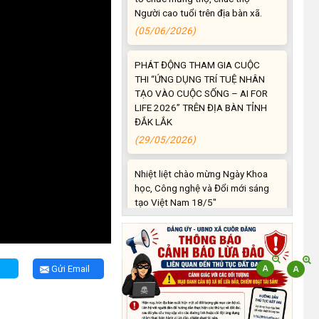
(05/06/2026)
PHÁT ĐỘNG THAM GIA CUỘC
THI “ỨNG DỤNG TRÍ TUỆ NHÂN
TẠO VÀO CUỘC SỐNG – AI FOR
LIFE 2026” TRÊN ĐỊA BÀN TỈNH
ĐẮK LẮK
(29/05/2026)
Nhiệt liệt chào mừng Ngày Khoa
học, Công nghệ và Đổi mới sáng
tạo Việt Nam 18/5"
(15/05/2026)
Chương trình đối thoại giữa lãnh
đạo UBND xã với thanh niên, thiếu
nhi trên địa bàn xã năm 2026
Gửi Email
(14/05/2026)