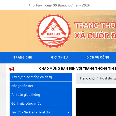
Thứ bảy, ngày 08 tháng 08 năm 2026
TRANG CHỦ
GIỚI THIỆU
DỊCH VỤ CÔNG
CHÀO MỪNG BẠN ĐẾN VỚI TRANG THÔNG TIN ĐIỆN T
Xây dựng hệ thống chính trị
Trang chủ
Hoạt động
Nông thôn mới
An toàn giao thông
Đánh giá công chức
Tin tức - Sự kiện - Hoạt động