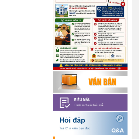
Chương trình kỷ niệm 85 năm
ngày thành lập Đội TNTP Hồ Chí
Minh (15/05/1941 –
15/05/2026) và kỷ niệm 136
năm ngày sinh Chủ tịch Hồ Chí
Minh (19/05/1890 –
19/05/2026).
(14/05/2026)
Thông báo tiếp nhận phản ánh,
kiến nghị về quy định thủ tục hành
chính
(07/08/2026)
Thông báo về thực hiện Luật
tương trợ tư pháp về dân sự và
các văn bản quy định chi tiết,
hướng dẫn thi hành
(04/08/2026)
Thông báo cảnh báo lừa đảo liên