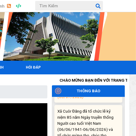
Anh
Triển khai xây dựng mô hình
“Trồng tái canh Cà phê Vối” năm
2026 tại các hộ nông dân trên địa
bàn xã
(06/07/2026)
Hội nghị công bố Nghị quyết, các
quyết định về thành lập thôn,
buôn, thành lập tổ chức Đảng, chỉ
NH
HỎI ĐÁP
định cấp ủy, trưởng các thôn,
buôn, trưởng Ban công tác Mặt
CHÀO MỪNG BẠN ĐẾN VỚI TRANG THÔNG TIN 
trận các thôn, buôn
(03/07/2026)
THÔNG BÁO
Xã Cuôr Đăng đã tổ chức lễ kỷ
niệm 85 năm Ngày truyền thống
Người cao tuổi Việt Nam
(06/06/1941-06/06/2026) và
tổ chức mừng thọ, chúc thọ
Người cao tuổi trên địa bàn xã.