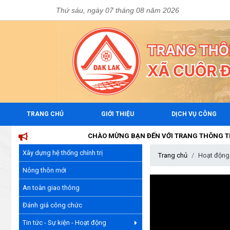
Thứ sáu, ngày 07 tháng 08 năm 2026
TRANG CHỦ
GIỚI THIỆU
DỊCH VỤ CÔNG
CHÀO MỪNG BẠN ĐẾN VỚI TRANG THÔNG TIN ĐIỆN 
Xây dựng hệ thống chính trị
Trang chủ
Hoạt động
Nông thôn mới
An toàn giao thông
Đánh giá công chức
Tin tức - Sự kiện - Hoạt động