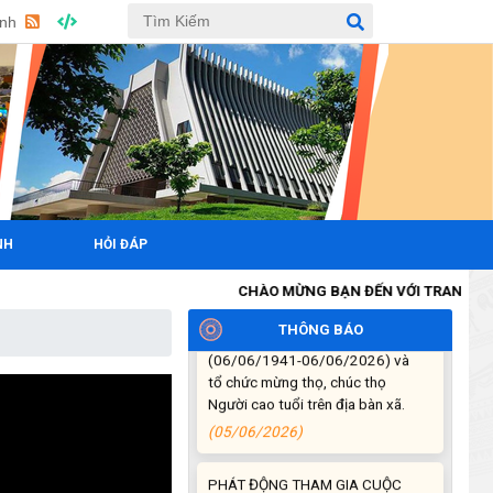
(06/07/2026)
Anh
Hội nghị công bố Nghị quyết, các
quyết định về thành lập thôn,
buôn, thành lập tổ chức Đảng, chỉ
định cấp ủy, trưởng các thôn,
buôn, trưởng Ban công tác Mặt
trận các thôn, buôn
(03/07/2026)
NH
HỎI ĐÁP
Xã Cuôr Đăng đã tổ chức lễ kỷ
niệm 85 năm Ngày truyền thống
CHÀO MỪNG BẠN ĐẾN VỚI TRANG THÔNG TIN
Người cao tuổi Việt Nam
THÔNG BÁO
(06/06/1941-06/06/2026) và
tổ chức mừng thọ, chúc thọ
Người cao tuổi trên địa bàn xã.
(05/06/2026)
PHÁT ĐỘNG THAM GIA CUỘC
THI “ỨNG DỤNG TRÍ TUỆ NHÂN