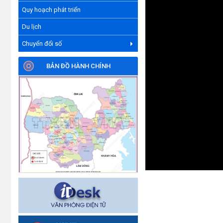
Quy hoạch phát triển
Du lịch
Chuyển đổi số
BẢN ĐỒ HÀNH CHÍNH