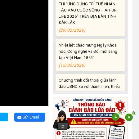
TẠO VÀO CUỘC SỐNG – AI FOR
LIFE 2026” TRÊN ĐỊA BÀN TỈNH
ĐẮK LẮK
(29/05/2026)
Nhiệt liệt chào mừng Ngày Khoa
học, Công nghệ và Đổi mới sáng
tạo Việt Nam 18/5"
(15/05/2026)
Chương trình đối thoại giữa lãnh
đạo UBND xã với thanh niên, thiếu
nhi trên địa bàn xã năm 2026
(14/05/2026)
Chương trình kỷ niệm 85 năm
ngày thành lập Đội TNTP Hồ Chí
Gửi Email
Minh (15/05/1941 –
15/05/2026) và kỷ niệm 136
năm ngày sinh Chủ tịch Hồ Chí
Minh (19/05/1890 –