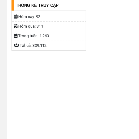
THỐNG KÊ TRUY CẬP
Hôm nay:
92
Hôm qua:
311
Trong tuần:
1.263
Tất cả:
309.112