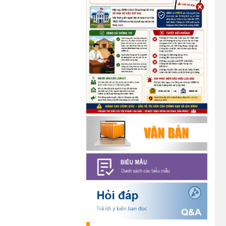
19/05/2026).
(14/05/2026)
Tuyển dụng lao động
(07/05/2026)
Thông báo về thực hiện Luật
tương trợ tư pháp về dân sự và
các văn bản quy định chi tiết,
hướng dẫn thi hành
(04/08/2026)
Thông báo cảnh báo lừa đảo liên
quan đến thủ tục đất đai
(24/07/2026)
Triển khai xây dựng mô hình
“Trồng tái canh Cà phê Vối” năm
2026 tại các hộ nông dân trên địa