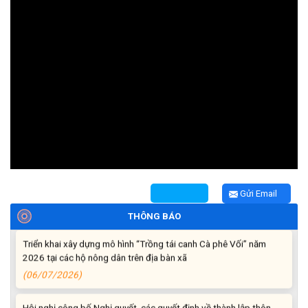
Thông báo tiếp nhận phản ánh, kiến nghị về quy định thủ tục
hành chính
(07/08/2026)
Thông báo về thực hiện Luật tương trợ tư pháp về dân sự và
các văn bản quy định chi tiết, hướng dẫn thi hành
(04/08/2026)
Thông báo cảnh báo lừa đảo liên quan đến thủ tục đất đai
Gửi Email
(24/07/2026)
THÔNG BÁO
Triển khai xây dựng mô hình “Trồng tái canh Cà phê Vối” năm
2026 tại các hộ nông dân trên địa bàn xã
(06/07/2026)
Hội nghị công bố Nghị quyết, các quyết định về thành lập thôn,