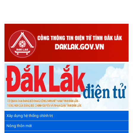
(15/05/2026)
Chương trình đối thoại giữa lãnh đạo UBND xã với thanh niên,
thiếu nhi trên địa bàn xã năm 2026
(14/05/2026)
Chương trình kỷ niệm 85 năm ngày thành lập Đội TNTP Hồ Chí
Minh (15/05/1941 – 15/05/2026) và kỷ niệm 136 năm ngày
sinh Chủ tịch Hồ Chí Minh (19/05/1890 – 19/05/2026).
(14/05/2026)
Xây dựng hệ thống chính trị
Nông thôn mới