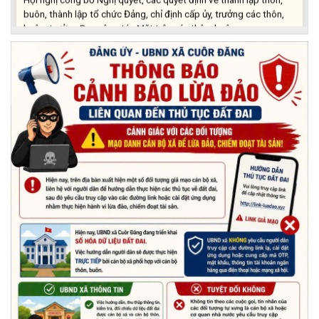
buôn, thành lập tổ chức Đảng, chỉ định cấp ủy, trưởng các thôn,
buôn, trưởng Ban công tác Mặt trận các thôn, buôn
(03/07/2026)
Xã Cuôr Đăng đã tổ chức lễ kỷ niệm 85 năm Ngày truyền thống
Người cao tuổi Việt Nam (06/06/1941-06/06/2026) và tổ
chức mừng thọ, chúc thọ Người cao tuổi trên địa bàn xã.
(05/06/2026)
PHÁT ĐỘNG THAM GIA CUỘC THI “ỨNG DỤNG TRÍ TUỆ NHÂN
TẠO VÀO CUỘC SỐNG – AI FOR LIFE 2026” TRÊN ĐỊA BÀN
TỈNH ĐẮK LẮK
(29/05/2026)
Nhiệt liệt chào mừng Ngày Khoa học, Công nghệ và Đổi mới
sáng tạo Việt Nam 18/5"
(15/05/2026)
Chương trình đối thoại giữa lãnh đạo UBND xã với thanh niên,
thiếu nhi trên địa bàn xã năm 2026