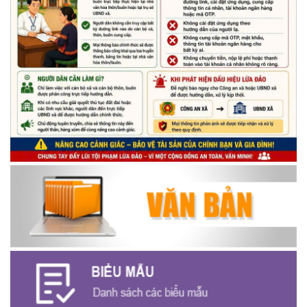
(14/05/2026)
Chương trình kỷ niệm 85 năm ngày thành lập Đội TNTP Hồ Chí
Minh (15/05/1941 – 15/05/2026) và kỷ niệm 136 năm ngày
sinh Chủ tịch Hồ Chí Minh (19/05/1890 – 19/05/2026).
(14/05/2026)
Thông báo tiếp nhận phản ánh, kiến nghị về quy định thủ tục
hành chính
(07/08/2026)
Thông báo về thực hiện Luật tương trợ tư pháp về dân sự và
các văn bản quy định chi tiết, hướng dẫn thi hành
(04/08/2026)
Thông báo cảnh báo lừa đảo liên quan đến thủ tục đất đai
(24/07/2026)
Triển khai xây dựng mô hình “Trồng tái canh Cà phê Vối” năm