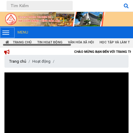
Tiếng Việt
Tiếng Anh
MENU
TRANG CHỦ
TIN HOẠT ĐỘNG
VĂN HÓA XÃ HỘI
HỌC TẬP VÀ LÀM TH
CHÀO MỪNG BẠN ĐẾN VỚI TRANG THÔNG TIN ĐIỆN 
Trang chủ
Hoạt động