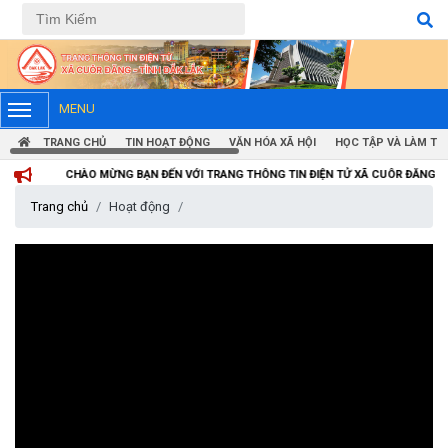
Tiếng Việt
Tiếng Anh
MENU
TRANG CHỦ
TIN HOẠT ĐỘNG
VĂN HÓA XÃ HỘI
HỌC TẬP VÀ LÀM TH
HÀO MỪNG BẠN ĐẾN VỚI TRANG THÔNG TIN ĐIỆN TỬ XÃ CUÔR ĐĂNG
Trang chủ
Hoạt động
Thông báo tiếp nhận phản ánh, kiến nghị về quy định thủ tục
hành chính
(07/08/2026)
Thông báo về thực hiện Luật tương trợ tư pháp về dân sự và
các văn bản quy định chi tiết, hướng dẫn thi hành
(04/08/2026)