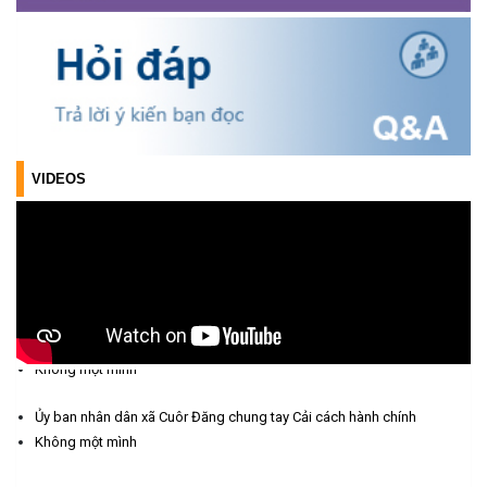
chức mừng thọ, chúc thọ Người cao tuổi trên địa bàn xã.
(05/06/2026)
PHÁT ĐỘNG THAM GIA CUỘC THI “ỨNG DỤNG TRÍ TUỆ NHÂN
TẠO VÀO CUỘC SỐNG – AI FOR LIFE 2026” TRÊN ĐỊA BÀN
TỈNH ĐẮK LẮK
(29/05/2026)
VIDEOS
Nhiệt liệt chào mừng Ngày Khoa học, Công nghệ và Đổi mới
sáng tạo Việt Nam 18/5"
(15/05/2026)
Chương trình đối thoại giữa lãnh đạo UBND xã với thanh niên,
thiếu nhi trên địa bàn xã năm 2026
Ủy ban nhân dân xã Cuôr Đăng chung tay Cải cách hành chính
(14/05/2026)
Không một mình
Chương trình kỷ niệm 85 năm ngày thành lập Đội TNTP Hồ Chí
Ủy ban nhân dân xã Cuôr Đăng chung tay Cải cách hành chính
Minh (15/05/1941 – 15/05/2026) và kỷ niệm 136 năm ngày
Không một mình
sinh Chủ tịch Hồ Chí Minh (19/05/1890 – 19/05/2026).
(14/05/2026)