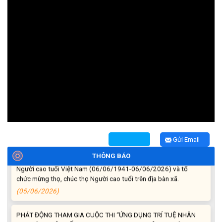
Thông báo cảnh báo lừa đảo liên quan đến thủ tục đất đai
(24/07/2026)
Triển khai xây dựng mô hình “Trồng tái canh Cà phê Vối” năm
2026 tại các hộ nông dân trên địa bàn xã
(06/07/2026)
Hội nghị công bố Nghị quyết, các quyết định về thành lập thôn,
buôn, thành lập tổ chức Đảng, chỉ định cấp ủy, trưởng các thôn,
buôn, trưởng Ban công tác Mặt trận các thôn, buôn
(03/07/2026)
Gửi Email
Xã Cuôr Đăng đã tổ chức lễ kỷ niệm 85 năm Ngày truyền thống
THÔNG BÁO
Người cao tuổi Việt Nam (06/06/1941-06/06/2026) và tổ
chức mừng thọ, chúc thọ Người cao tuổi trên địa bàn xã.
(05/06/2026)
PHÁT ĐỘNG THAM GIA CUỘC THI “ỨNG DỤNG TRÍ TUỆ NHÂN
TẠO VÀO CUỘC SỐNG – AI FOR LIFE 2026” TRÊN ĐỊA BÀN