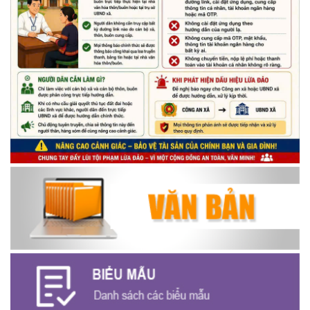
Thông báo về thực hiện Luật tương trợ tư pháp về dân sự và
các văn bản quy định chi tiết, hướng dẫn thi hành
(04/08/2026)
Thông báo cảnh báo lừa đảo liên quan đến thủ tục đất đai
(24/07/2026)
Triển khai xây dựng mô hình “Trồng tái canh Cà phê Vối” năm
2026 tại các hộ nông dân trên địa bàn xã
(06/07/2026)
Hội nghị công bố Nghị quyết, các quyết định về thành lập thôn,
buôn, thành lập tổ chức Đảng, chỉ định cấp ủy, trưởng các thôn,
buôn, trưởng Ban công tác Mặt trận các thôn, buôn
(03/07/2026)
Xã Cuôr Đăng đã tổ chức lễ kỷ niệm 85 năm Ngày truyền thống
Người cao tuổi Việt Nam (06/06/1941-06/06/2026) và tổ