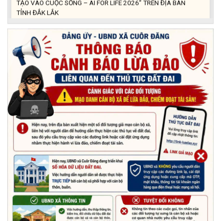
TỈNH ĐẮK LẮK
(29/05/2026)
Nhiệt liệt chào mừng Ngày Khoa học, Công nghệ và Đổi mới
sáng tạo Việt Nam 18/5"
(15/05/2026)
Chương trình đối thoại giữa lãnh đạo UBND xã với thanh niên,
thiếu nhi trên địa bàn xã năm 2026
(14/05/2026)
Chương trình kỷ niệm 85 năm ngày thành lập Đội TNTP Hồ Chí
Minh (15/05/1941 – 15/05/2026) và kỷ niệm 136 năm ngày
sinh Chủ tịch Hồ Chí Minh (19/05/1890 – 19/05/2026).
(14/05/2026)
Thông báo tiếp nhận phản ánh, kiến nghị về quy định thủ tục
hành chính
(07/08/2026)