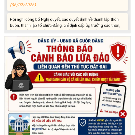
(06/07/2026)
Hội nghị công bố Nghị quyết, các quyết định về thành lập thôn,
buôn, thành lập tổ chức Đảng, chỉ định cấp ủy, trưởng các thôn,
buôn, trưởng Ban công tác Mặt trận các thôn, buôn
(03/07/2026)
Xã Cuôr Đăng đã tổ chức lễ kỷ niệm 85 năm Ngày truyền thống
Người cao tuổi Việt Nam (06/06/1941-06/06/2026) và tổ
chức mừng thọ, chúc thọ Người cao tuổi trên địa bàn xã.
(05/06/2026)
PHÁT ĐỘNG THAM GIA CUỘC THI “ỨNG DỤNG TRÍ TUỆ NHÂN
TẠO VÀO CUỘC SỐNG – AI FOR LIFE 2026” TRÊN ĐỊA BÀN
TỈNH ĐẮK LẮK
(29/05/2026)
Nhiệt liệt chào mừng Ngày Khoa học, Công nghệ và Đổi mới
sáng tạo Việt Nam 18/5"
(15/05/2026)