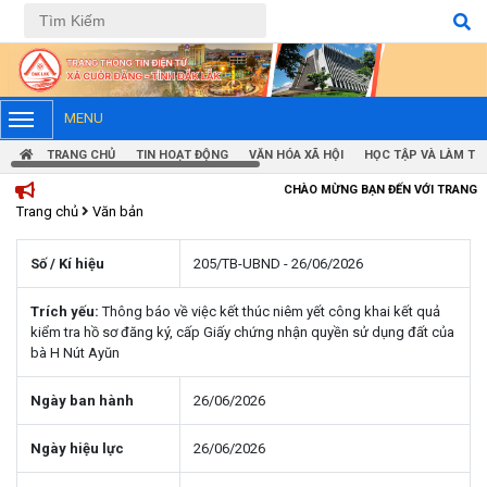
Tiếng Việt
Tiếng Anh
MENU
TRANG CHỦ
TIN HOẠT ĐỘNG
VĂN HÓA XÃ HỘI
HỌC TẬP VÀ LÀM TH
CHÀO MỪNG BẠN ĐẾN VỚI TRANG THÔNG TIN ĐIỆN
Trang chủ
Văn bản
Số / Kí hiệu
205/TB-UBND - 26/06/2026
Trích yếu:
Thông báo về việc kết thúc niêm yết công khai kết quả
kiểm tra hồ sơ đăng ký, cấp Giấy chứng nhận quyền sử dụng đất của
bà H Nút Ayŭn
Ngày ban hành
26/06/2026
Ngày hiệu lực
26/06/2026