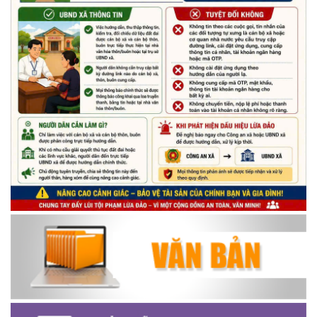
Chương trình đối thoại giữa lãnh đạo UBND xã với thanh niên,
thiếu nhi trên địa bàn xã năm 2026
(14/05/2026)
Chương trình kỷ niệm 85 năm ngày thành lập Đội TNTP Hồ Chí
Minh (15/05/1941 – 15/05/2026) và kỷ niệm 136 năm ngày
sinh Chủ tịch Hồ Chí Minh (19/05/1890 – 19/05/2026).
(14/05/2026)
Thông báo tiếp nhận phản ánh, kiến nghị về quy định thủ tục
hành chính
(07/08/2026)
Thông báo về thực hiện Luật tương trợ tư pháp về dân sự và
các văn bản quy định chi tiết, hướng dẫn thi hành
(04/08/2026)
Thông báo cảnh báo lừa đảo liên quan đến thủ tục đất đai