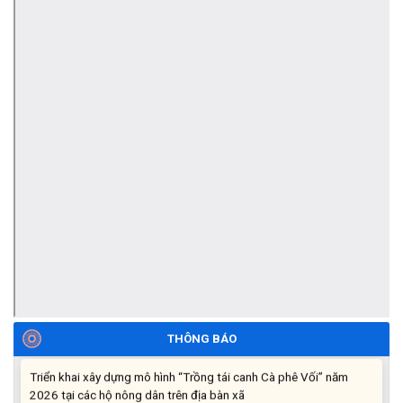
Thông báo tiếp nhận phản ánh, kiến nghị về quy định thủ tục
hành chính
(07/08/2026)
Thông báo về thực hiện Luật tương trợ tư pháp về dân sự và
các văn bản quy định chi tiết, hướng dẫn thi hành
(04/08/2026)
Thông báo cảnh báo lừa đảo liên quan đến thủ tục đất đai
(24/07/2026)
THÔNG BÁO
Triển khai xây dựng mô hình “Trồng tái canh Cà phê Vối” năm
2026 tại các hộ nông dân trên địa bàn xã