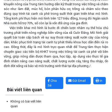
khuyến nông của Trung tâm hướng dẫn kỹ thuật trong việc trồng và chăm
sóc như: làm đất, múc hố, bón phân hữu cơ, trồng và chăm sóc theo
đúng quy trình tái canh cà phê trong suốt thời gian triển khai mô hình.
Tổng kinh phí thực hiện mô hình trên 127 triệu đồng, trong đó Ngân sách
Nhà nước hỗ trợ 70%, số còn lại là vốn đối ứng của gia đình.
Việc triển khai mô hình là bước đi chiến lược nhằm cụ thể hóa chủ
trương phát triển nông nghiệp bền vững của xã Cuôr Đăng. Mô hình giải
quyết bài toán cấp bách về sự suy thoái năng suất vườn cây của nông
dân; khắc phục tình trạng tái canh tự phát thiếu khoa học dẫn đến rủi ro
cao. Đồng thời, đây là mô hình trực quan nhất để Trung tâm thực hiện
chuyển giao các tiến bộ KHKT trong việc trồng tái canh cà phê vối bền
vững, giúp nông dân được tham qua, học tập, áp dụng vào thực tế gia
đình nhằm nâng cao năng suất, chất lượng vườn cây, tăng thu nhập, ổn
định đời sống và bảo vệ môi trường sinh thái tại địa phương./.
Lấy link copy
Chia
Gửi Email
In
Sẻ
Bài viết liên quan
Không có bài viết liên
quan