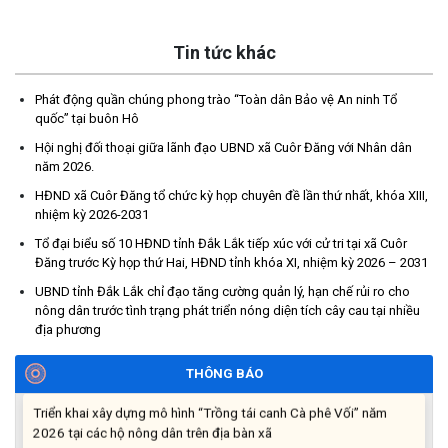
Tin tức khác
Phát động quần chúng phong trào “Toàn dân Bảo vệ An ninh Tổ
quốc” tại buôn Hô
Thông báo tiếp nhận phản ánh, kiến nghị về quy định thủ tục
Hội nghị đối thoại giữa lãnh đạo UBND xã Cuôr Đăng với Nhân dân
hành chính
năm 2026.
(07/08/2026)
HĐND xã Cuôr Đăng tổ chức kỳ họp chuyên đề lần thứ nhất, khóa XIII,
nhiệm kỳ 2026-2031
Thông báo về thực hiện Luật tương trợ tư pháp về dân sự và
Tổ đại biểu số 10 HĐND tỉnh Đắk Lắk tiếp xúc với cử tri tại xã Cuôr
các văn bản quy định chi tiết, hướng dẫn thi hành
Đăng trước Kỳ họp thứ Hai, HĐND tỉnh khóa XI, nhiệm kỳ 2026 – 2031
(04/08/2026)
UBND tỉnh Đắk Lắk chỉ đạo tăng cường quản lý, hạn chế rủi ro cho
nông dân trước tình trạng phát triển nóng diện tích cây cau tại nhiều
Thông báo cảnh báo lừa đảo liên quan đến thủ tục đất đai
địa phương
(24/07/2026)
THÔNG BÁO
Triển khai xây dựng mô hình “Trồng tái canh Cà phê Vối” năm
2026 tại các hộ nông dân trên địa bàn xã
(06/07/2026)