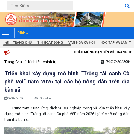
Tiếng Việt
Tiếng Anh
MENU
TRANG CHỦ
TIN HOẠT ĐỘNG
VĂN HÓA XÃ HỘI
HỌC TẬP VÀ LÀM TH
CHÀO MỪNG BẠN ĐẾN VỚI TRANG THÔNG TIN ĐIỆN TỬ 
Trang Chủ
Kinh tế - chính trị
06/07/2026
Triển khai xây dựng mô hình “Trồng tái canh Cà
phê Vối” năm 2026 tại các hộ nông dân trên địa
bàn xã
06/07/2026
|
0 lượt xem
Trung tâm Cung ứng dịch vụ sự nghiệp công xã vừa triển khai xây
dựng mô hình “Trồng tái canh Cà phê Vối” năm 2026 tại các hộ nông dân
trên địa bàn xã.