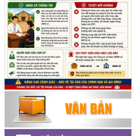
Chương trình đối thoại giữa lãnh đạo UBND xã với thanh niên,
thiếu nhi trên địa bàn xã năm 2026
(14/05/2026)
Chương trình kỷ niệm 85 năm ngày thành lập Đội TNTP Hồ Chí
Minh (15/05/1941 – 15/05/2026) và kỷ niệm 136 năm ngày
sinh Chủ tịch Hồ Chí Minh (19/05/1890 – 19/05/2026).
(14/05/2026)
Thông báo tiếp nhận phản ánh, kiến nghị về quy định thủ tục
hành chính
(07/08/2026)
Thông báo về thực hiện Luật tương trợ tư pháp về dân sự và
các văn bản quy định chi tiết, hướng dẫn thi hành
(04/08/2026)
Thông báo cảnh báo lừa đảo liên quan đến thủ tục đất đai