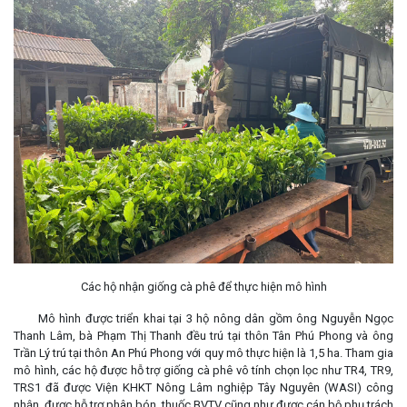
Các hộ nhận giống cà phê để thực hiện mô hình
Mô hình được triển khai tại 3 hộ nông dân gồm ông Nguyễn Ngọc
Thanh Lâm, bà Phạm Thị Thanh đều trú tại thôn Tân Phú Phong và ông
Trần Lý trú tại thôn An Phú Phong với quy mô thực hiện là 1,5 ha. Tham gia
mô hình, các hộ được hỗ trợ giống cà phê vô tính chọn lọc như TR4, TR9,
TRS1 đã được Viện KHKT Nông Lâm nghiệp Tây Nguyên (WASI) công
nhận, được hỗ trợ phân bón, thuốc BVTV cũng như được cán bộ phụ trách