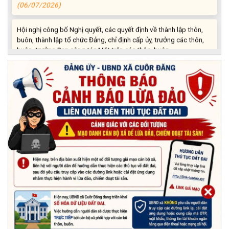
Hội nghị công bố Nghị quyết, các quyết định về thành lập thôn,
buôn, thành lập tổ chức Đảng, chỉ định cấp ủy, trưởng các thôn,
buôn, trưởng Ban công tác Mặt trận các thôn, buôn
(03/07/2026)
Xã Cuôr Đăng đã tổ chức lễ kỷ niệm 85 năm Ngày truyền thống
Người cao tuổi Việt Nam (06/06/1941-06/06/2026) và tổ
chức mừng thọ, chúc thọ Người cao tuổi trên địa bàn xã.
(05/06/2026)
PHÁT ĐỘNG THAM GIA CUỘC THI “ỨNG DỤNG TRÍ TUỆ NHÂN
TẠO VÀO CUỘC SỐNG – AI FOR LIFE 2026” TRÊN ĐỊA BÀN
TỈNH ĐẮK LẮK
(29/05/2026)
Nhiệt liệt chào mừng Ngày Khoa học, Công nghệ và Đổi mới
sáng tạo Việt Nam 18/5"
(15/05/2026)