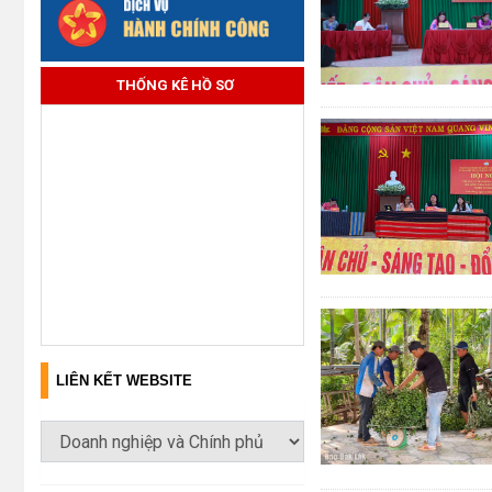
THỐNG KÊ HỒ SƠ
LIÊN KẾT WEBSITE