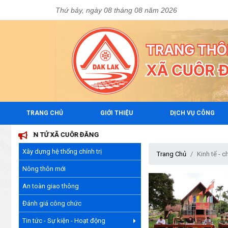
Thứ bảy, ngày 08 tháng 08 năm 2026
TRANG CHỦ
GIỚI THIỆU
DỊCH VỤ CÔNG
ỆN TỬ XÃ CUÔR ĐĂNG
Xây dựng hệ thống chính trị
Trang Chủ
Kinh tế - ch
Nông thôn mới
An toàn giao thông
Đánh giá công chức
Tin tức - Sự kiện - Hoạt động