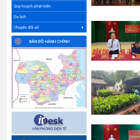
Quy hoạch phát triển
Du lịch
Chuyển đổi số
BẢN ĐỒ HÀNH CHÍNH