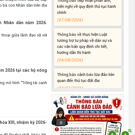
chính
o bà con Nhân dân trên địa
(07/08/2026)
ới Nhân dân năm 2026.
Thông báo về thực hiện Luật
tương trợ tư pháp về dân sự và
thoại giữa lãnh đạo xã với
các văn bản quy định chi tiết,
hướng dẫn thi hành
(04/08/2026)
Thông báo cảnh báo lừa đảo liên
ăm 2026 tại các hộ nông
quan đến thủ tục đất đai
(24/07/2026)
ng mô hình “Trồng tái canh
Triển khai xây dựng mô hình
“Trồng tái canh Cà phê Vối” năm
2026 tại các hộ nông dân trên địa
bàn xã
(06/07/2026)
hóa XIII, nhiệm kỳ 2026-
Hội nghị công bố Nghị quyết, các
đề lần thứ nhất, khóa XIII,