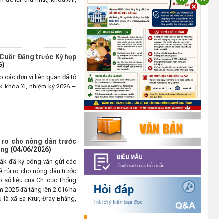
quyết định về thành lập thôn,
buôn, thành lập tổ chức Đảng, chỉ
định cấp ủy, trưởng các thôn,
buôn, trưởng Ban công tác Mặt
trận các thôn, buôn
ã Cuôr Đăng trước Kỳ họp
(03/07/2026)
6)
các đơn vị liên quan đã tổ
Xã Cuôr Đăng đã tổ chức lễ kỷ
ắk khóa XI, nhiệm kỳ 2026 –
niệm 85 năm Ngày truyền thống
Người cao tuổi Việt Nam
(06/06/1941-06/06/2026) và
tổ chức mừng thọ, chúc thọ
Người cao tuổi trên địa bàn xã.
̉i ro cho nông dân trước
(05/06/2026)
ương
(04/06/2026)
́k đã ký công văn gửi các
PHÁT ĐỘNG THAM GIA CUỘC
ế rủi ro cho nông dân trước
THI “ỨNG DỤNG TRÍ TUỆ NHÂN
 Theo số liệu của Chi cục Thống
TẠO VÀO CUỘC SỐNG – AI FOR
ăm 2025 đã tăng lên 2.016 ha
LIFE 2026” TRÊN ĐỊA BÀN TỈNH
au là xã Ea Ktur, Đray Bhăng,
ĐẮK LẮK
(29/05/2026)