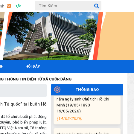
học, Công nghệ và Đổi mới sáng
Anh
tạo Việt Nam 18/5"
(15/05/2026)
Chương trình đối thoại giữa lãnh
đạo UBND xã với thanh niên, thiếu
nhi trên địa bàn xã năm 2026
(14/05/2026)
Chương trình kỷ niệm 85 năm
NH
HỎI ĐÁP
ngày thành lập Đội TNTP Hồ Chí
Minh (15/05/1941 –
TIN ĐIỆN TỬ XÃ CUÔR ĐĂNG
15/05/2026) và kỷ niệm 136
năm ngày sinh Chủ tịch Hồ Chí
THÔNG BÁO
Minh (19/05/1890 –
19/05/2026).
h Tổ quốc” tại buôn Hô
(14/05/2026)
 đã tổ chức buổi phát động
ruyền, phổ biến pháp luật.
Thông báo tiếp nhận phản ánh,
TTQ Việt Nam xã, Tổ trưởng
kiến nghị về quy định thủ tục hành
quan chuyên môn của xã, cấp