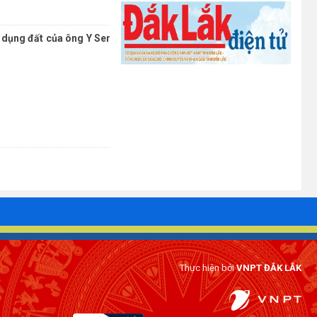
 dụng đất của ông Y Ser
Thực hiện bởi
VNPT ĐẮK LẮK