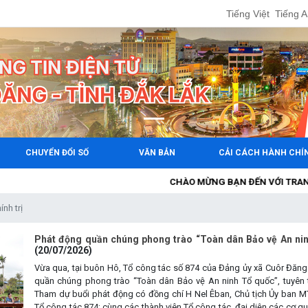
Tiếng Việt
Tiếng 
CHUYỂN ĐỔI SỐ
VĂN BẢN
CẢI CÁCH HÀNH CHÍ
CHÀO MỪNG BẠN ĐẾN VỚI TRANG THÔNG 
ính trị
Phát động quần chúng phong trào “Toàn dân Bảo vệ An nin
(20/07/2026)
Vừa qua, tại buôn Hô, Tổ công tác số 874 của Đảng ủy xã Cuôr Đăng
quần chúng phong trào “Toàn dân Bảo vệ An ninh Tổ quốc”, tuyên t
Tham dự buổi phát động có đồng chí H Nel Êban, Chủ tịch Ủy ban M
Tổ công tác 874; cùng các thành viên Tổ công tác, đại diện các cơ 