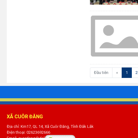
(curre
Đầu tiên
«
1
2
XÃ CUÔR ĐĂNG
Địa chỉ: Km17, QL 14, Xã Cuôr Đăng, Tỉnh Đắk Lắk
Điện thoại: 02623692666