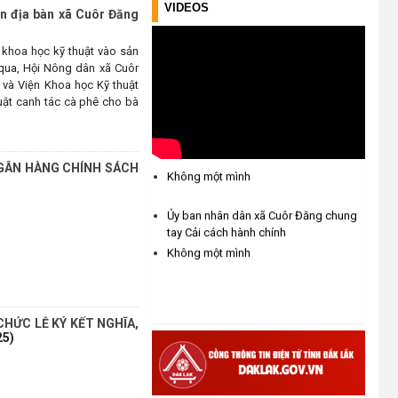
VIDEOS
ên địa bàn xã Cuôr Đăng
Nhiệt liệt chào mừng Ngày Khoa
 khoa học kỹ thuật vào sản
học, Công nghệ và Đổi mới sáng
 qua, Hội Nông dân xã Cuôr
tạo Việt Nam 18/5"
và Viện Khoa học Kỹ thuật
(15/05/2026)
uật canh tác cà phê cho bà
Ủy ban nhân dân xã Cuôr Đăng chung
Chương trình đối thoại giữa lãnh
tay Cải cách hành chính
đạo UBND xã với thanh niên, thiếu
NGÂN HÀNG CHÍNH SÁCH
Không một mình
nhi trên địa bàn xã năm 2026
(14/05/2026)
Ủy ban nhân dân xã Cuôr Đăng chung
tay Cải cách hành chính
Chương trình kỷ niệm 85 năm
Không một mình
ngày thành lập Đội TNTP Hồ Chí
Minh (15/05/1941 –
15/05/2026) và kỷ niệm 136
năm ngày sinh Chủ tịch Hồ Chí
HỨC LỄ KÝ KẾT NGHĨA,
Minh (19/05/1890 –
25)
19/05/2026).
(14/05/2026)