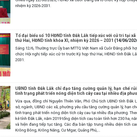
nhiệm kỳ 2026-2031.
Tổ đại biểu số 10 HĐND tỉnh Đắk Lắk tiếp xúc với cử tri tại x
thứ Hai, HĐND tỉnh khóa XI, nhiệm kỳ 2026 – 2031
(14/06/202
Sáng 12/6, Thường trực Ủy ban MTTQ Việt Nam xã Cuôr Đăng phối hợp 
chức Hội nghị tiếp xúc cử tri trước Kỳ họp thứ Hai, HĐND tỉnh Đắk L
2031.
UBND tỉnh Đắk Lắk chỉ đạo tăng cường quản lý, hạn chế ru
tình trạng phát triển nóng diện tích cây cau tại nhiều địa ph
Vừa qua, đồng chí Nguyễn Thiên Văn, Phó Chủ tịch UBND tỉnh Đắk Lă
sở, ngành, UBND các xã, phường yêu cầu tăng cường quản lý, hạn ch
tình trạng phát triển nóng diện tích cây cau tại nhiều địa phương.
kê tỉnh Đắk Lắk, năm 2019 tổng diện tích cau toàn tỉnh hơn 230 ha, n
và hiện đang tiếp tục tăng. Các địa bàn tập trung nhiều diện tích c
Krông Bông, Krông Năng, Cư Mgar, Quảng Phú,…