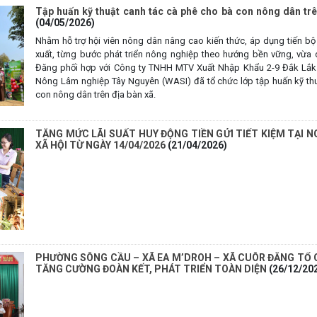
Tập huấn kỹ thuật canh tác cà phê cho bà con nông dân tr
(04/05/2026)
Nhằm hỗ trợ hội viên nông dân nâng cao kiến thức, áp dụng tiến bộ
xuất, từng bước phát triển nông nghiệp theo hướng bền vững, vừa
Đăng phối hợp với Công ty TNHH MTV Xuất Nhập Khẩu 2-9 Đắk Lắk 
Nông Lâm nghiệp Tây Nguyên (WASI) đã tổ chức lớp tập huấn kỹ th
con nông dân trên địa bàn xã.
TĂNG MỨC LÃI SUẤT HUY ĐỘNG TIỀN GỬI TIẾT KIỆM TẠI 
XÃ HỘI TỪ NGÀY 14/04/2026
(21/04/2026)
PHƯỜNG SÔNG CẦU – XÃ EA M’DROH – XÃ CUÔR ĐĂNG TỔ C
TĂNG CƯỜNG ĐOÀN KẾT, PHÁT TRIỂN TOÀN DIỆN
(26/12/20