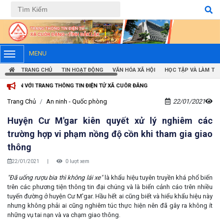
Tiếng Việt
Tiếng Anh
MENU
TRANG CHỦ
TIN HOẠT ĐỘNG
VĂN HÓA XÃ HỘI
HỌC TẬP VÀ LÀM TH
 THÔNG TIN ĐIỆN TỬ XÃ CUÔR ĐĂNG
Trang Chủ
An ninh - Quốc phòng
22/01/2021
Huyện Cư M'gar kiên quyết xử lý nghiêm các
trường hợp vi phạm nồng độ cồn khi tham gia giao
thông
22/01/2021
|
0 lượt xem
"Đã uống rượu bia thì không lái xe"
là khẩu hiệu tuyên truyền khá phổ biến
trên các phương tiện thông tin đại chúng và là biển cảnh cáo trên nhiều
tuyến đường ở huyện Cư M'gar. Hầu hết ai cũng biết và hiểu khẩu hiệu này
nhưng không phải ai cũng nghiêm túc thực hiện nên đã gây ra không ít
những vụ tai nạn và va chạm giao thông.