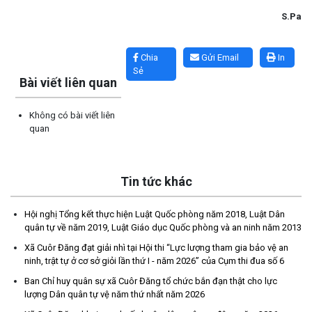
S.Pa
Lấy link copy
Chia
Gửi Email
In
Sẻ
Bài viết liên quan
Không có bài viết liên
quan
Tin tức khác
Thông báo tiếp nhận phản ánh, kiến nghị về quy định thủ tục
hành chính
Hội nghị Tổng kết thực hiện Luật Quốc phòng năm 2018, Luật Dân
(07/08/2026)
quân tự về năm 2019, Luật Giáo dục Quốc phòng và an ninh năm 2013
Xã Cuôr Đăng đạt giải nhì tại Hội thi “Lực lượng tham gia bảo vệ an
Thông báo về thực hiện Luật tương trợ tư pháp về dân sự và
ninh, trật tự ở cơ sở giỏi lần thứ I - năm 2026” của Cụm thi đua số 6
các văn bản quy định chi tiết, hướng dẫn thi hành
Ban Chỉ huy quân sự xã Cuôr Đăng tổ chức bắn đạn thật cho lực
(04/08/2026)
lượng Dân quân tự vệ năm thứ nhất năm 2026