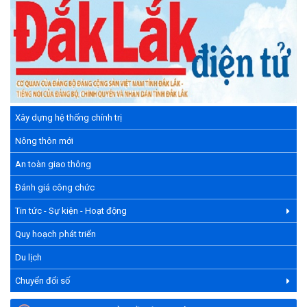
Xây dựng hệ thống chính trị
Nông thôn mới
An toàn giao thông
Đánh giá công chức
Tin tức - Sự kiện - Hoạt động
Quy hoạch phát triển
Du lịch
Chuyển đổi số