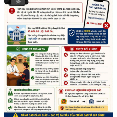
(29/05/2026)
Nhiệt liệt chào mừng Ngày Khoa học, Công nghệ và Đổi mới
sáng tạo Việt Nam 18/5"
(15/05/2026)
Chương trình đối thoại giữa lãnh đạo UBND xã với thanh niên,
thiếu nhi trên địa bàn xã năm 2026
(14/05/2026)
Chương trình kỷ niệm 85 năm ngày thành lập Đội TNTP Hồ Chí
Minh (15/05/1941 – 15/05/2026) và kỷ niệm 136 năm ngày
sinh Chủ tịch Hồ Chí Minh (19/05/1890 – 19/05/2026).
(14/05/2026)
Thông báo tiếp nhận phản ánh, kiến nghị về quy định thủ tục
hành chính
(07/08/2026)