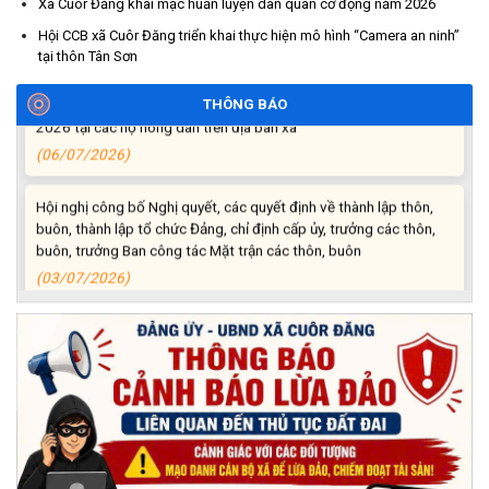
Xã Cuôr Đăng khai mạc huấn luyện dân quân cơ động năm 2026
Thông báo cảnh báo lừa đảo liên quan đến thủ tục đất đai
Hội CCB xã Cuôr Đăng triển khai thực hiện mô hình “Camera an ninh”
(24/07/2026)
tại thôn Tân Sơn
Triển khai xây dựng mô hình “Trồng tái canh Cà phê Vối” năm
THÔNG BÁO
2026 tại các hộ nông dân trên địa bàn xã
(06/07/2026)
Hội nghị công bố Nghị quyết, các quyết định về thành lập thôn,
buôn, thành lập tổ chức Đảng, chỉ định cấp ủy, trưởng các thôn,
buôn, trưởng Ban công tác Mặt trận các thôn, buôn
(03/07/2026)
Xã Cuôr Đăng đã tổ chức lễ kỷ niệm 85 năm Ngày truyền thống
Người cao tuổi Việt Nam (06/06/1941-06/06/2026) và tổ
chức mừng thọ, chúc thọ Người cao tuổi trên địa bàn xã.
(05/06/2026)
PHÁT ĐỘNG THAM GIA CUỘC THI “ỨNG DỤNG TRÍ TUỆ NHÂN
TẠO VÀO CUỘC SỐNG – AI FOR LIFE 2026” TRÊN ĐỊA BÀN
TỈNH ĐẮK LẮK