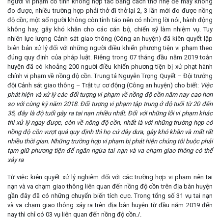
người vi phạm cố tình không hợp tác bằng cách thở nhẹ để máy không
đo được, nhiều trường hợp phải thở đi thở lại 2, 3 lần mới đo được nồng
độ cồn; một số người không còn tỉnh táo nên có những lời nói, hành động
không hay, gây khó khăn cho các cán bộ, chiến sỹ làm nhiệm vụ. Tuy
nhiên lực lượng Cảnh sát giao thông (Công an huyện) đã kiên quyết lập
biên bản xử lý đối với những người điều khiển phương tiện vi phạm theo
đúng quy định của pháp luật. Riêng trong 07 tháng đầu năm 2019 toàn
huyện đã có khoảng 200 người điều khiển phương tiện bị xử phạt hành
chính vi phạm về nồng độ cồn. Trung tá Nguyễn Trọng Quyết – Đội trưởng
đội Cảnh sát giao thông – Trật tự cơ động (Công an huyện) cho biết:
Việc
phát hiện và xử lý các đối tượng vi phạm về nồng độ cồn năm nay cao hơn
so với cùng kỳ năm 2018. Đối tượng vi phạm tập trung ở độ tuổi từ 20 đến
35, đây là độ tuổi gây ra tai nạn nhiều nhất. Đối với những lỗi vi phạm khác
thì xử lý ngay được, còn về nông độ cồn, nhất là với những trường hợp có
nồng độ cồn vượt quá quy định thì họ cứ dây dưa, gây khó khăn và mất rất
nhiều thời gian. Những trường hợp vi phạm bị phát hiện chúng tôi buộc phải
tạm giữ phương tiện để ngăn ngừa tai nạn và va chạm giao thông có thể
xảy ra
Từ việc kiên quyết xử lý nghiêm đối với các trường hợp vi phạm nên tai
nạn và va chạm giao thông liên quan đến nồng độ cồn trên địa bàn huyện
gần đây đã có những chuyển biến tích cực. Trong tổng số 31 vụ tai nạn
và va chạm giao thông xảy ra trên địa bàn huyện từ đầu năm 2019 đến
nay thì chỉ có 03 vụ liên quan đến nồng độ cồn./.