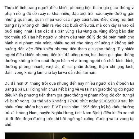
Thực tế tình trạng người điều khiển phương tiện tham gia giao thông vi
phạm nồng độ cồn xảy ra khá nhiều, đặc biệt trên các tuyến đường gần
những quán ăn, quán nhậu vào các ngày cuối tuần. Điều đáng nói tình
trạng này không chỉ diễn ra vào các buổi chiều tối, mà còn xảy ra vào cả
buổi sáng, nhất là tại các địa bàn vùng sâu vùng xa, vùng đồng bào dân
tộc thiểu số. Hầu hết người vi phạm đều viện đủ lý do để biện minh cho
hành vi vi phạm của mình, nhiều người cho rằng chỉ uống ít không ảnh
hưởng đến việc điều khiển phương tiện tham gia giao thông. Tuy nhiên
người điều khiển phương tiện khi đã uống rượu, bia tham gia giao thông
thường không kiểm soát được hành vi vì trong người có chất kích thích,
thường phóng nhanh, vượt ẩu, đi sai phần đường, thậm chí lạng lách,
đánh võng không làm chủ tay lái và dẫn đến tai nạn.
Dù đã hơn 01 tháng trôi qua nhưng đến nay nhiều người dân ở buôn Ea
Sang B xã Ea H'đing vẫn chưa hết bàng về vụ tai nạn giao thông do người
điều khiển phương tiện tham gia giao thông vi phạm nồng độ cồn tự ngã
và bị tử vong. Cụ thể vào khoảng 17h30 phút ngày 23/06/2019 sau khi
nhậu cùng nhóm bạn anh Đ.V.T (sinh năm 1995 đăng ký hộ khẩu thường
trú xã Hoàng Nam, huyện Nghĩa Hưng, tỉnh Nam Định) điều khiển xe mô
tô đi đến đoạn đường trên thì bất ngờ ngã xuống đường và tử vong tại
chỗ…