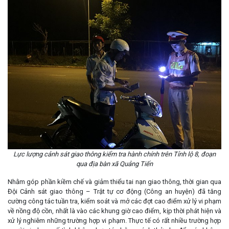
Lực lượng cảnh sát giao thông kiểm tra hành chính trên Tỉnh lộ 8, đoạn
qua địa bàn xã Quảng Tiến
Nhằm góp phần kiềm chế và giảm thiểu tai nạn giao thông, thời gian qua
Đội Cảnh sát giao thông – Trật tự cơ động (Công an huyện) đã tăng
cường công tác tuần tra, kiểm soát và mở các đợt cao điểm xử lý vi phạm
về nồng độ cồn, nhất là vào các khung giờ cao điểm, kịp thời phát hiện và
xử lý nghiêm những trường hợp vi phạm. Thực tế có rất nhiều trường hợp