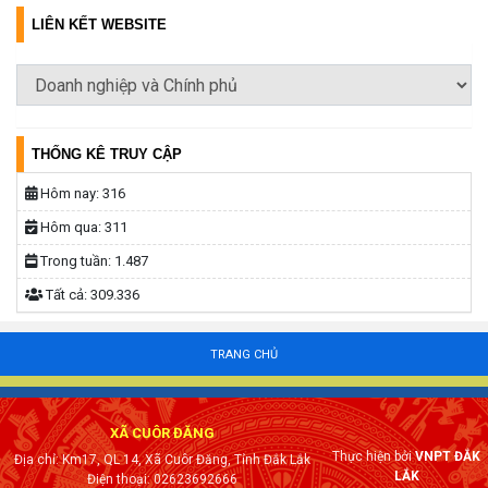
LIÊN KẾT WEBSITE
THỐNG KÊ TRUY CẬP
Hôm nay:
316
Hôm qua:
311
Trong tuần:
1.487
Tất cả:
309.336
TRANG CHỦ
XÃ CUÔR ĐĂNG
Thực hiện bởi
VNPT ĐẮK
Địa chỉ: Km17, QL 14, Xã Cuôr Đăng, Tỉnh Đắk Lắk
LẮK
Điện thoại: 02623692666