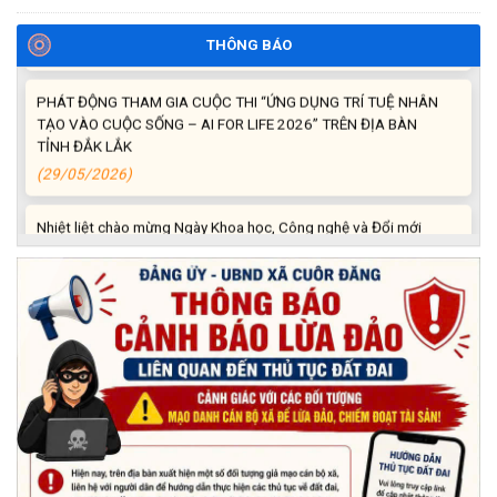
chức mừng thọ, chúc thọ Người cao tuổi trên địa bàn xã.
(05/06/2026)
THÔNG BÁO
PHÁT ĐỘNG THAM GIA CUỘC THI “ỨNG DỤNG TRÍ TUỆ NHÂN
TẠO VÀO CUỘC SỐNG – AI FOR LIFE 2026” TRÊN ĐỊA BÀN
TỈNH ĐẮK LẮK
(29/05/2026)
Nhiệt liệt chào mừng Ngày Khoa học, Công nghệ và Đổi mới
sáng tạo Việt Nam 18/5"
(15/05/2026)
Chương trình đối thoại giữa lãnh đạo UBND xã với thanh niên,
thiếu nhi trên địa bàn xã năm 2026
(14/05/2026)
Chương trình kỷ niệm 85 năm ngày thành lập Đội TNTP Hồ Chí
Minh (15/05/1941 – 15/05/2026) và kỷ niệm 136 năm ngày
sinh Chủ tịch Hồ Chí Minh (19/05/1890 – 19/05/2026).
(14/05/2026)