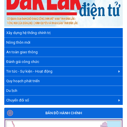
Xây dựng hệ thống chính trị
Nông thôn mới
An toàn giao thông
Đánh giá công chức
Tin tức - Sự kiện - Hoạt động
Quy hoạch phát triển
Du lịch
Chuyển đổi số
BẢN ĐỒ HÀNH CHÍNH