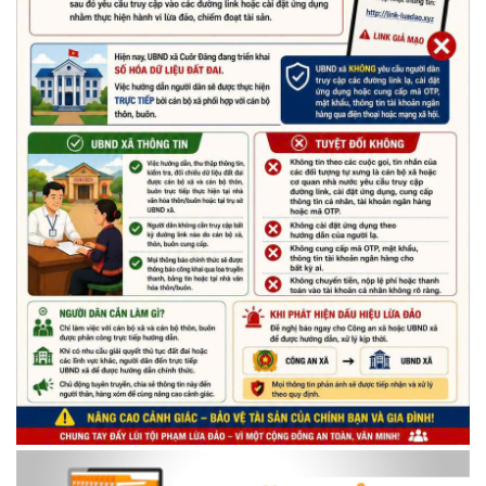
Thông báo tiếp nhận phản ánh, kiến nghị về quy định thủ tục
hành chính
(07/08/2026)
Thông báo về thực hiện Luật tương trợ tư pháp về dân sự và
các văn bản quy định chi tiết, hướng dẫn thi hành
(04/08/2026)
Thông báo cảnh báo lừa đảo liên quan đến thủ tục đất đai
(24/07/2026)
Triển khai xây dựng mô hình “Trồng tái canh Cà phê Vối” năm
2026 tại các hộ nông dân trên địa bàn xã
(06/07/2026)
Hội nghị công bố Nghị quyết, các quyết định về thành lập thôn,
buôn, thành lập tổ chức Đảng, chỉ định cấp ủy, trưởng các thôn,
buôn, trưởng Ban công tác Mặt trận các thôn, buôn