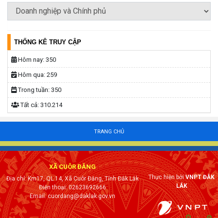
THỐNG KÊ TRUY CẬP
Hôm nay:
350
Hôm qua:
259
Trong tuần:
350
Tất cả:
310.214
TRANG CHỦ
XÃ CUÔR ĐĂNG
Thực hiện bởi
VNPT ĐẮK
Địa chỉ: Km17, QL 14, Xã Cuôr Đăng, Tỉnh Đắk Lắk
LẮK
Điện thoại: 02623692666
Email: cuordang@daklak.gov.vn