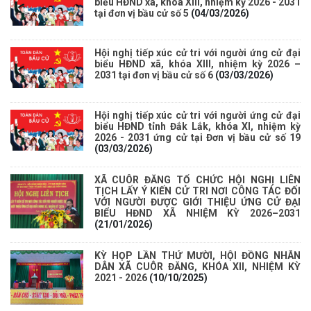
biểu HĐND xã, khóa XIII, nhiệm kỳ 2026 - 2031
tại đơn vị bầu cử số 5
(04/03/2026)
Thông báo về thực hiện Luật tương trợ tư pháp về dân sự và
các văn bản quy định chi tiết, hướng dẫn thi hành
Hội nghị tiếp xúc cử tri với người ứng cử đại
(04/08/2026)
biểu HĐND xã, khóa XIII, nhiệm kỳ 2026 –
2031 tại đơn vị bầu cử số 6
(03/03/2026)
Thông báo cảnh báo lừa đảo liên quan đến thủ tục đất đai
(24/07/2026)
Hội nghị tiếp xúc cử tri với người ứng cử đại
biểu HĐND tỉnh Đắk Lắk, khóa XI, nhiệm kỳ
2026 - 2031 ứng cử tại Đơn vị bầu cử số 19
Triển khai xây dựng mô hình “Trồng tái canh Cà phê Vối” năm
(03/03/2026)
2026 tại các hộ nông dân trên địa bàn xã
(06/07/2026)
XÃ CUÔR ĐĂNG TỔ CHỨC HỘI NGHỊ LIÊN
TỊCH LẤY Ý KIẾN CỬ TRI NƠI CÔNG TÁC ĐỐI
VỚI NGƯỜI ĐƯỢC GIỚI THIỆU ỨNG CỬ ĐẠI
Hội nghị công bố Nghị quyết, các quyết định về thành lập thôn,
BIỂU HĐND XÃ NHIỆM KỲ 2026–2031
(21/01/2026)
buôn, thành lập tổ chức Đảng, chỉ định cấp ủy, trưởng các thôn,
buôn, trưởng Ban công tác Mặt trận các thôn, buôn
KỲ HỌP LẦN THỨ MƯỜI, HỘI ĐỒNG NHÂN
(03/07/2026)
DÂN XÃ CUÔR ĐĂNG, KHÓA XII, NHIỆM KỲ
2021 - 2026
(10/10/2025)
Xã Cuôr Đăng đã tổ chức lễ kỷ niệm 85 năm Ngày truyền thống
Người cao tuổi Việt Nam (06/06/1941-06/06/2026) và tổ