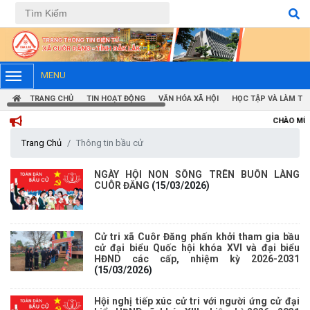
Tiếng Việt
Tiếng Anh
MENU
TRANG CHỦ
TIN HOẠT ĐỘNG
VĂN HÓA XÃ HỘI
HỌC TẬP VÀ LÀM TH
CHÀO MỪNG BẠN ĐẾN VỚ
Trang Chủ
Thông tin bầu cử
NGÀY HỘI NON SÔNG TRÊN BUÔN LÀNG
CUÔR ĐĂNG
(15/03/2026)
Cử tri xã Cuôr Đăng phấn khởi tham gia bầu
cử đại biểu Quốc hội khóa XVI và đại biểu
HĐND các cấp, nhiệm kỳ 2026-2031
(15/03/2026)
Thông báo tiếp nhận phản ánh, kiến nghị về quy định thủ tục
hành chính
Hội nghị tiếp xúc cử tri với người ứng cử đại
(07/08/2026)