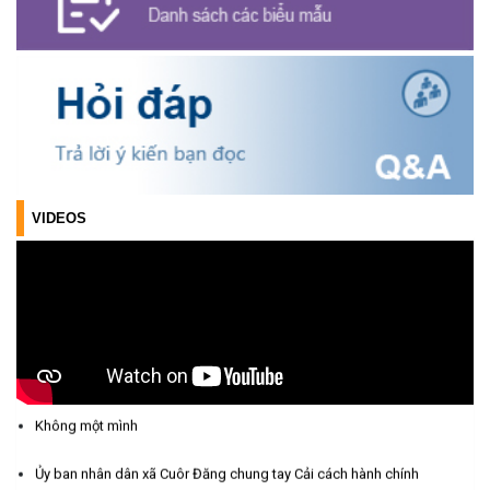
Xã Cuôr Đăng đã tổ chức lễ kỷ niệm 85 năm Ngày truyền thống
Người cao tuổi Việt Nam (06/06/1941-06/06/2026) và tổ
chức mừng thọ, chúc thọ Người cao tuổi trên địa bàn xã.
(05/06/2026)
PHÁT ĐỘNG THAM GIA CUỘC THI “ỨNG DỤNG TRÍ TUỆ NHÂN
TẠO VÀO CUỘC SỐNG – AI FOR LIFE 2026” TRÊN ĐỊA BÀN
TỈNH ĐẮK LẮK
VIDEOS
(29/05/2026)
Nhiệt liệt chào mừng Ngày Khoa học, Công nghệ và Đổi mới
sáng tạo Việt Nam 18/5"
(15/05/2026)
Chương trình đối thoại giữa lãnh đạo UBND xã với thanh niên,
Ủy ban nhân dân xã Cuôr Đăng chung tay Cải cách hành chính
thiếu nhi trên địa bàn xã năm 2026
Không một mình
(14/05/2026)
Ủy ban nhân dân xã Cuôr Đăng chung tay Cải cách hành chính
Chương trình kỷ niệm 85 năm ngày thành lập Đội TNTP Hồ Chí