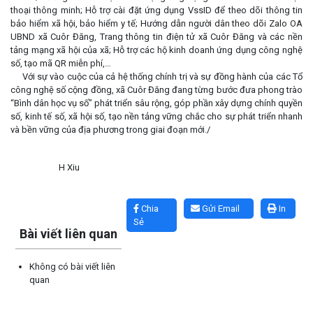
thoại thông minh; Hỗ trợ cài đặt ứng dụng VssID để theo dõi thông tin
bảo hiểm xã hội, bảo hiểm y tế; Hướng dẫn người dân theo dõi Zalo OA
UBND xã Cuôr Đăng, Trang thông tin điện tử xã Cuôr Đăng và các nền
tảng mạng xã hội của xã; Hỗ trợ các hộ kinh doanh ứng dụng công nghệ
số, tạo mã QR miễn phí,…
Với sự vào cuộc của cả hệ thống chính trị và sự đồng hành của các Tổ
công nghệ số cộng đồng, xã Cuôr Đăng đang từng bước đưa phong trào
“Bình dân học vụ số” phát triển sâu rộng, góp phần xây dựng chính quyền
số, kinh tế số, xã hội số, tạo nền tảng vững chắc cho sự phát triển nhanh
và bền vững của địa phương trong giai đoạn mới./
H Xiu
Lấy link copy
Chia
Gửi Email
In
Sẻ
Bài viết liên quan
Thông báo tiếp nhận phản ánh, kiến nghị về quy định thủ tục
Không có bài viết liên
hành chính
quan
(07/08/2026)