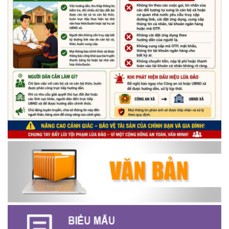
Thông báo tiếp nhận phản ánh, kiến nghị về quy định thủ tục
hành chính
(07/08/2026)
Thông báo về thực hiện Luật tương trợ tư pháp về dân sự và
các văn bản quy định chi tiết, hướng dẫn thi hành
(04/08/2026)
Thông báo cảnh báo lừa đảo liên quan đến thủ tục đất đai
(24/07/2026)
Triển khai xây dựng mô hình “Trồng tái canh Cà phê Vối” năm
2026 tại các hộ nông dân trên địa bàn xã
(06/07/2026)
Hội nghị công bố Nghị quyết, các quyết định về thành lập thôn,
buôn, thành lập tổ chức Đảng, chỉ định cấp ủy, trưởng các thôn,
buôn, trưởng Ban công tác Mặt trận các thôn, buôn
(03/07/2026)