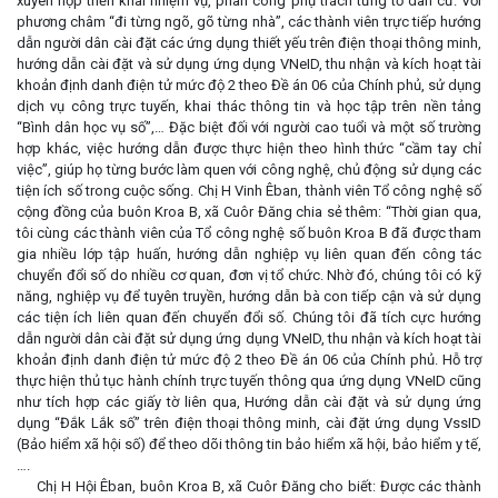
xuyên họp triển khai nhiệm vụ, phân công phụ trách từng tổ dân cư. Với
phương châm “đi từng ngõ, gõ từng nhà”, các thành viên trực tiếp hướng
dẫn người dân cài đặt các ứng dụng thiết yếu trên điện thoại thông minh,
hướng dẫn cài đặt và sử dụng ứng dụng VNeID, thu nhận và kích hoạt tài
khoản định danh điện tử mức độ 2 theo Đề án 06 của Chính phủ, sử dụng
dịch vụ công trực tuyến, khai thác thông tin và học tập trên nền tảng
“Bình dân học vụ số”,… Đặc biệt đối với người cao tuổi và một số trường
hợp khác, việc hướng dẫn được thực hiện theo hình thức “cầm tay chỉ
việc”, giúp họ từng bước làm quen với công nghệ, chủ động sử dụng các
tiện ích số trong cuộc sống. Chị H Vinh Êban, thành viên Tổ công nghệ số
cộng đồng của buôn Kroa B, xã Cuôr Đăng chia sẻ thêm: “Thời gian qua,
tôi cùng các thành viên của Tổ công nghệ số buôn Kroa B đã được tham
gia nhiều lớp tập huấn, hướng dẫn nghiệp vụ liên quan đến công tác
chuyển đổi số do nhiều cơ quan, đơn vị tổ chức. Nhờ đó, chúng tôi có kỹ
năng, nghiệp vụ để tuyên truyền, hướng dẫn bà con tiếp cận và sử dụng
các tiện ích liên quan đến chuyển đổi số. Chúng tôi đã tích cực hướng
dẫn người dân cài đặt sử dụng ứng dụng VNeID, thu nhận và kích hoạt tài
khoản định danh điện tử mức độ 2 theo Đề án 06 của Chính phủ. Hỗ trợ
thực hiện thủ tục hành chính trực tuyến thông qua ứng dụng VNeID cũng
như tích hợp các giấy tờ liên qua, Hướng dẫn cài đặt và sử dụng ứng
dụng “Đắk Lắk số” trên điện thoại thông minh, cài đặt ứng dụng VssID
(Bảo hiểm xã hội số) để theo dõi thông tin bảo hiểm xã hội, bảo hiểm y tế,
….
Chị H Hội Êban, buôn Kroa B, xã Cuôr Đăng cho biết: Được các thành