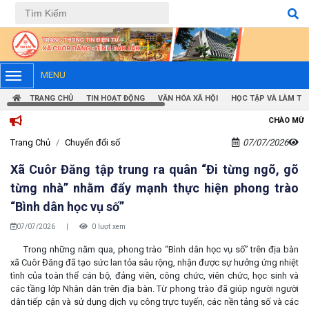
Tiếng Việt
Tiếng Anh
MENU
TRANG CHỦ
TIN HOẠT ĐỘNG
VĂN HÓA XÃ HỘI
HỌC TẬP VÀ LÀM TH
CHÀO MỪNG BẠN ĐẾN VỚI TRANG T
Trang Chủ
Chuyển đổi số
07/07/2026
Xã Cuôr Đăng tập trung ra quân “Đi từng ngõ, gõ
từng nhà” nhằm đẩy mạnh thực hiện phong trào
“Bình dân học vụ số”
07/07/2026
|
0 lượt xem
Trong những năm qua, phong trào “Bình dân học vụ số” trên địa bàn
xã Cuôr Đăng đã tạo sức lan tỏa sâu rộng, nhận được sự hưởng ứng nhiệt
tình của toàn thể cán bộ, đảng viên, công chức, viên chức, học sinh và
các tầng lớp Nhân dân trên địa bàn. Từ phong trào đã giúp người người
dân tiếp cận và sử dụng dịch vụ công trực tuyến, các nền tảng số và các