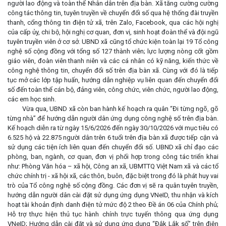
người lao động và toàn thể Nhân dân trên địa bàn. Xã tăng cường cường
công tác thông tin, tuyên truyền về chuyển đổi số qua hệ thống đài truyền
thanh, cổng thông tin điện tử xã, trên Zalo, Facebook, qua các hội nghị
của cấp ủy, chi bộ, hội nghị cơ quan, đơn vị, sinh hoạt đoàn thể và đội ngũ
tuyên truyền viên ở cơ sở. UBND xã cũng tổ chức kiện toàn lại 19 Tổ công
nghệ số cộng đồng với tổng số 127 thành viên; lực lượng nòng cốt gồm
giáo viên, đoàn viên thanh niên và các cá nhân có kỹ năng, kiến thức về
công nghệ thông tin, chuyển đổi số trên địa bàn xã. Cùng với đó là tiếp
tục mở các lớp tập huấn, hướng dẫn nghiệp vụ liên quan đến chuyển đổi
số đến toàn thể cán bộ, đảng viên, công chức, viên chức, người lao động,
các em học sinh.
Vừa qua, UBND xã còn ban hành kế hoạch ra quân “Đi từng ngõ, gõ
từng nhà” để hướng dẫn người dân ứng dụng công nghệ số trên địa bàn.
Kế hoạch diễn ra từ ngày 15/6/2026 đến ngày 30/10/2026 với mục tiêu có
6.525 hộ và 22.875 người dân trên 6 tuổi trên địa bàn xã được tiếp cận và
sử dụng các tiện ích liên quan đến chuyển đổi số. UBND xã chỉ đạo các
phòng, ban, ngành, cơ quan, đơn vị phối hợp trong công tác triển khai
như: Phòng Văn hóa – xã hội, Công an xã, UBMTTQ Việt Nam xã và các tổ
chức chính trị - xã hội xã, các thôn, buôn, đặc biệt trong đó là phát huy vai
trò của Tổ công nghệ số cộng đồng. Các đơn vị sẽ ra quân tuyên truyền,
hướng dẫn người dân cài đặt sử dụng ứng dụng VNeID, thu nhận và kích
hoạt tài khoản định danh điện tử mức độ 2 theo Đề án 06 của Chính phủ;
Hỗ trợ thực hiện thủ tục hành chính trực tuyến thông qua ứng dụng
VNeID; Hướng dẫn cài đặt và sử dụng ứng dụng “Đắk Lắk số” trên điện