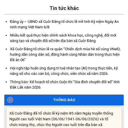
Thông báo về thực hiện Luật tương trợ tư pháp về dân sự và
Tin tức khác
các văn bản quy định chi tiết, hướng dẫn thi hành
(04/08/2026)
Đảng ủy – UBND xã Cuôr Đăng tổ chức lễ mít tinh Kỷ niệm Ngày An
ninh mạng Việt Nam 6/8
Thông báo cảnh báo lừa đảo liên quan đến thủ tục đất đai
Nhiều kết quả thực hiện chính sách khoa học, công nghệ, đổi mới
(24/07/2026)
sáng tạo và chuyển đổi số trên địa bàn xã Cuôr Đăng
Xã Cuôr Đăng tổ chức lễ ra quân “Chiến dịch mùa hè số cùng VNeID,
Triển khai xây dựng mô hình “Trồng tái canh Cà phê Vối” năm
hướng dẫn công dân số, đồng hành cùng Nhân dân trong thực hiện
2026 tại các hộ nông dân trên địa bàn xã
Đề án 06”
(06/07/2026)
Hội nghị tập huấn ứng dụng trí tuệ nhân tạo (Al) trong thực tiễn, kỹ
năng số cho các cán bộ, công chức, viên chức xã năm 2026.
Hội nghị công bố Nghị quyết, các quyết định về thành lập thôn,
buôn, thành lập tổ chức Đảng, chỉ định cấp ủy, trưởng các thôn,
Thông báo: Kế hoạch tổ chức Cuộc thi “Gia đình chuyển đổi số” tỉnh
Đắk Lắk năm 2026.
buôn, trưởng Ban công tác Mặt trận các thôn, buôn
(03/07/2026)
THÔNG BÁO
Xã Cuôr Đăng đã tổ chức lễ kỷ niệm 85 năm Ngày truyền thống
Người cao tuổi Việt Nam (06/06/1941-06/06/2026) và tổ
chức mừng thọ, chúc thọ Người cao tuổi trên địa bàn xã.
(05/06/2026)