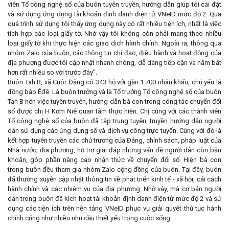
viên Tổ công nghệ số của buôn tuyên truyền, hướng dẫn giúp tôi cài đặt
và sử dụng ứng dụng tài khoản định danh điện tử VNeID mức độ 2. Qua
quá trình sử dụng tôi thấy ứng dụng này có rất nhiều tiện ích, nhất là việc
tích hợp các loại giấy tờ. Nhờ vậy tôi không còn phải mang theo nhiều
loại giấy tờ khi thực hiện các giao dịch hành chính. Ngoài ra, thông qua
nhóm Zalo của buôn, các thông tin chỉ đạo, điều hành và hoạt động của
địa phương được tôi cập nhật nhanh chóng, dễ dàng tiếp cận và nắm bắt
hơn rất nhiều so với trước đây”.
Buôn Tah B, xã Cuôr Đăng có 343 hộ với gần 1.700 nhân khẩu, chủ yếu là
đồng bào Êđê. Là buôn trưởng và là Tổ trưởng Tổ công nghệ số của buôn
Tah B nên việc tuyên truyên, hướng dẫn bà con trong công tác chuyển đổi
số được chị H Kơm Niê quan tâm thực hiện. Chị cùng với các thành viên
Tổ công nghệ số của buôn đã tập trung tuyên, truyền hướng dẫn người
dân sử dụng các ứng dụng số và dịch vụ công trực tuyến. Cùng với đó là
kết hợp tuyên truyền các chủ trương của Đảng, chính sách, pháp luật của
Nhà nước, địa phương, hỗ trợ giải đáp những vấn đề người dân còn băn
khoăn, góp phần nâng cao nhận thức về chuyển đổi số. Hiện bà con
trong buôn đều tham gia nhóm Zalo cộng đồng của buôn. Tại đây, buôn
đã thường xuyên cập nhật thông tin về phát triển kinh tế - xã hội, cải cách
hành chính và các nhiệm vụ của địa phương. Nhờ vậy, mà cơ bản người
dân trong buôn đã kích hoạt tài khoản định danh điện tử mức độ 2 và sử
dụng các tiện ích trên nền tảng VNeID phục vụ giải quyết thủ tục hành
chính cũng như nhiều nhu cầu thiết yếu trong cuộc sống.