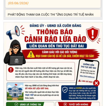
PHÁT ĐỘNG THAM GIA CUỘC THI “ỨNG DỤNG TRÍ TUỆ NHÂN
TẠO VÀO CUỘC SỐNG – AI FOR LIFE 2026” TRÊN ĐỊA BÀN
TỈNH ĐẮK LẮK
(29/05/2026)
Nhiệt liệt chào mừng Ngày Khoa học, Công nghệ và Đổi mới
sáng tạo Việt Nam 18/5"
(15/05/2026)
Chương trình đối thoại giữa lãnh đạo UBND xã với thanh niên,
thiếu nhi trên địa bàn xã năm 2026
(14/05/2026)
Chương trình kỷ niệm 85 năm ngày thành lập Đội TNTP Hồ Chí
Minh (15/05/1941 – 15/05/2026) và kỷ niệm 136 năm ngày
sinh Chủ tịch Hồ Chí Minh (19/05/1890 – 19/05/2026).
(14/05/2026)