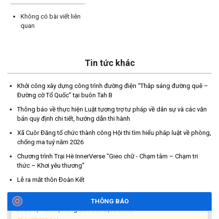
Không có bài viết liên
quan
Tin tức khác
Thông báo tiếp nhận phản ánh, kiến nghị về quy định thủ tục
hành chính
Khởi công xây dựng công trình đường điện “Thắp sáng đường quê –
(07/08/2026)
Đường cờ Tổ Quốc” tại buôn Tah B
Thông báo về thực hiện Luật tương trợ tư pháp về dân sự và các văn
Thông báo về thực hiện Luật tương trợ tư pháp về dân sự và
bản quy định chi tiết, hướng dẫn thi hành
các văn bản quy định chi tiết, hướng dẫn thi hành
Xã Cuôr Đăng tổ chức thành công Hội thi tìm hiểu pháp luật về phòng,
(04/08/2026)
chống ma tuý năm 2026
Chương trình Trại Hè InnerVerse “Gieo chữ - Chạm tâm – Chạm tri
Thông báo cảnh báo lừa đảo liên quan đến thủ tục đất đai
thức – Khơi yêu thương”
(24/07/2026)
Lễ ra mắt thôn Đoàn Kết
Triển khai xây dựng mô hình “Trồng tái canh Cà phê Vối” năm
THÔNG BÁO
2026 tại các hộ nông dân trên địa bàn xã
(06/07/2026)