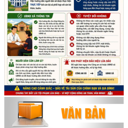
Chương trình đối thoại giữa lãnh đạo UBND xã với thanh niên,
thiếu nhi trên địa bàn xã năm 2026
(14/05/2026)
Chương trình kỷ niệm 85 năm ngày thành lập Đội TNTP Hồ Chí
Minh (15/05/1941 – 15/05/2026) và kỷ niệm 136 năm ngày
sinh Chủ tịch Hồ Chí Minh (19/05/1890 – 19/05/2026).
(14/05/2026)
Thông báo tiếp nhận phản ánh, kiến nghị về quy định thủ tục
hành chính
(07/08/2026)
Thông báo về thực hiện Luật tương trợ tư pháp về dân sự và
các văn bản quy định chi tiết, hướng dẫn thi hành
(04/08/2026)
Thông báo cảnh báo lừa đảo liên quan đến thủ tục đất đai
(24/07/2026)