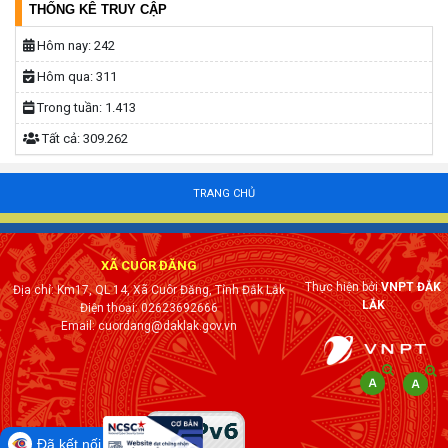
THỐNG KÊ TRUY CẬP
Hôm nay:
242
Hôm qua:
311
Trong tuần:
1.413
Tất cả:
309.262
TRANG CHỦ
XÃ CUÔR ĐĂNG
Thực hiện bởi
VNPT ĐẮK
Địa chỉ: Km17, QL 14, Xã Cuôr Đăng, Tỉnh Đắk Lắk
LẮK
Điện thoại: 02623692666
Email: cuordang@daklak.gov.vn
Đã kết nối EMC