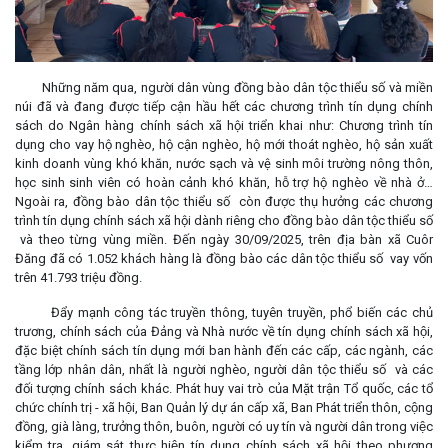
Những năm qua, người dân vùng đồng bào dân tộc thiểu số và miền
núi đã và đang được tiếp cận hầu hết các chương trình tín dụng chính
sách do Ngân hàng chính sách xã hội triển khai như: Chương trình tín
dụng cho vay hộ nghèo, hộ cận nghèo, hộ mới thoát nghèo, hộ sản xuất
kinh doanh vùng khó khăn, nước sạch và vệ sinh môi trường nông thôn,
học sinh sinh viên có hoàn cảnh khó khăn, hỗ trợ hộ nghèo về nhà ở…
Ngoài ra, đồng bào dân tộc thiểu số còn được thụ hưởng các chương
trình tín dụng chính sách xã hội dành riêng cho đồng bào dân tộc thiểu số
và theo từng vùng miền. Đến ngày 30/09/2025, trên địa bàn xã Cuôr
Đăng đã có 1.052 khách hàng là đồng bào các dân tộc thiểu số vay vốn
trên 41.793 triệu đồng.
Đẩy mạnh công tác truyền thông, tuyên truyền, phổ biến các chủ
trương, chính sách của Đảng và Nhà nước về tín dụng chính sách xã hội,
đặc biệt chính sách tín dụng mới ban hành đến các cấp, các ngành, các
tầng lớp nhân dân, nhất là người nghèo, người dân tộc thiểu số và các
đối tượng chính sách khác. Phát huy vai trò của Mặt trận Tổ quốc, các tổ
chức chính trị - xã hội, Ban Quản lý dự án cấp xã, Ban Phát triển thôn, cộng
đồng, già làng, trưởng thôn, buôn, người có uy tín và người dân trong việc
kiểm tra, giám sát thực hiện tín dụng chính sách xã hội theo phương