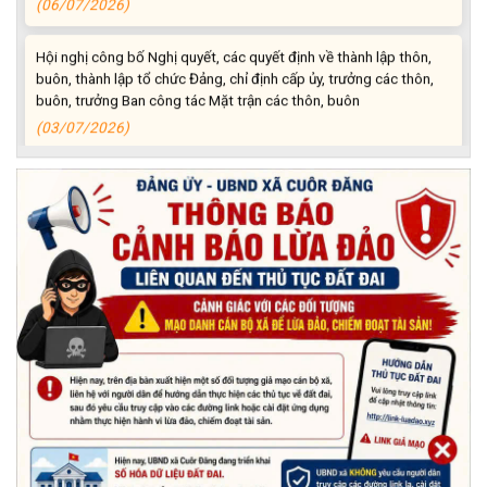
Hội nghị công bố Nghị quyết, các quyết định về thành lập thôn,
buôn, thành lập tổ chức Đảng, chỉ định cấp ủy, trưởng các thôn,
buôn, trưởng Ban công tác Mặt trận các thôn, buôn
(03/07/2026)
Xã Cuôr Đăng đã tổ chức lễ kỷ niệm 85 năm Ngày truyền thống
Người cao tuổi Việt Nam (06/06/1941-06/06/2026) và tổ
chức mừng thọ, chúc thọ Người cao tuổi trên địa bàn xã.
(05/06/2026)
PHÁT ĐỘNG THAM GIA CUỘC THI “ỨNG DỤNG TRÍ TUỆ NHÂN
TẠO VÀO CUỘC SỐNG – AI FOR LIFE 2026” TRÊN ĐỊA BÀN
TỈNH ĐẮK LẮK
(29/05/2026)
Nhiệt liệt chào mừng Ngày Khoa học, Công nghệ và Đổi mới
sáng tạo Việt Nam 18/5"
(15/05/2026)