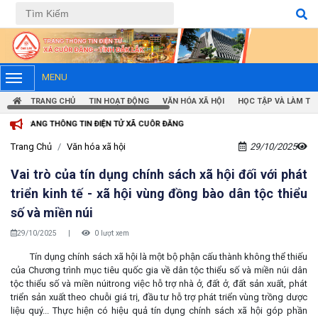
Tiếng Việt
Tiếng Anh
MENU
TRANG CHỦ
TIN HOẠT ĐỘNG
VĂN HÓA XÃ HỘI
HỌC TẬP VÀ LÀM TH
 TIN ĐIỆN TỬ XÃ CUÔR ĐĂNG
Trang Chủ
Văn hóa xã hội
29/10/2025
Vai trò của tín dụng chính sách xã hội đối với phát
triển kinh tế - xã hội vùng đồng bào dân tộc thiểu
số và miền núi
29/10/2025
|
0 lượt xem
Tín dụng chính sách xã hội là một bộ phận cấu thành không thể thiếu
của Chương trình mục tiêu quốc gia về dân tộc thiểu số và miền núi dân
tộc thiểu số và miền núitrong việc hỗ trợ nhà ở, đất ở, đất sản xuất, phát
triển sản xuất theo chuỗi giá trị, đầu tư hỗ trợ phát triển vùng trồng dược
liệu quý... Thực hiện có hiệu quả tín dụng chính sách xã hội góp phần