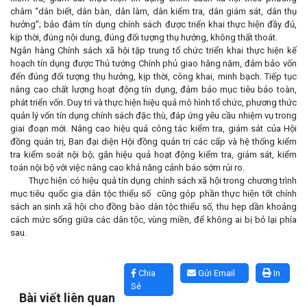
châm “dân biết, dân bàn, dân làm, dân kiểm tra, dân giám sát, dân thụ
hưởng”; bảo đảm tín dụng chính sách được triển khai thực hiện đầy đủ,
kịp thời, đúng nội dung, đúng đối tượng thụ hưởng, không thất thoát.
Ngân hàng Chính sách xã hội tập trung tổ chức triển khai thực hiện kế
hoạch tín dụng được Thủ tướng Chính phủ giao hằng năm, đảm bảo vốn
đến đúng đối tượng thụ hưởng, kịp thời, công khai, minh bạch. Tiếp tục
nâng cao chất lượng hoạt động tín dụng, đảm bảo mục tiêu bảo toàn,
phát triển vốn. Duy trì và thực hiện hiệu quả mô hình tổ chức, phương thức
quản lý vốn tín dụng chính sách đặc thù, đáp ứng yêu cầu nhiệm vụ trong
giai đoạn mới. Nâng cao hiệu quả công tác kiểm tra, giám sát của Hội
đồng quản trị, Ban đại diện Hội đồng quản trị các cấp và hệ thống kiểm
tra kiểm soát nội bộ; gắn hiệu quả hoạt động kiểm tra, giám sát, kiểm
toán nội bộ với việc nâng cao khả năng cảnh báo sớm rủi ro.
Thực hiện có hiệu quả tín dụng chính sách xã hội trong chương trình
mục tiêu quốc gia dân tộc thiểu số cũng góp phần thực hiện tốt chính
sách an sinh xã hội cho đồng bào dân tộc thiểu số, thu hẹp dần khoảng
cách mức sống giữa các dân tộc, vùng miền, để không ai bị bỏ lại phía
sau.
Lấy link copy
Chia
Gửi Email
In
Sẻ
Bài viết liên quan