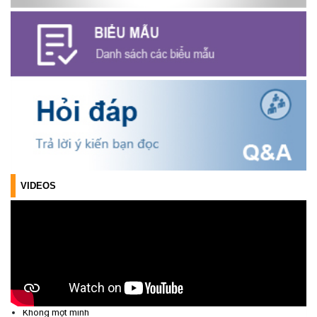
Triển khai xây dựng mô hình “Trồng tái canh Cà phê Vối” năm
2026 tại các hộ nông dân trên địa bàn xã
(06/07/2026)
Hội nghị công bố Nghị quyết, các quyết định về thành lập thôn,
buôn, thành lập tổ chức Đảng, chỉ định cấp ủy, trưởng các thôn,
buôn, trưởng Ban công tác Mặt trận các thôn, buôn
(03/07/2026)
Xã Cuôr Đăng đã tổ chức lễ kỷ niệm 85 năm Ngày truyền thống
VIDEOS
Người cao tuổi Việt Nam (06/06/1941-06/06/2026) và tổ
chức mừng thọ, chúc thọ Người cao tuổi trên địa bàn xã.
(05/06/2026)
PHÁT ĐỘNG THAM GIA CUỘC THI “ỨNG DỤNG TRÍ TUỆ NHÂN
TẠO VÀO CUỘC SỐNG – AI FOR LIFE 2026” TRÊN ĐỊA BÀN
TỈNH ĐẮK LẮK
Ủy ban nhân dân xã Cuôr Đăng chung tay Cải cách hành chính
(29/05/2026)
Không một mình