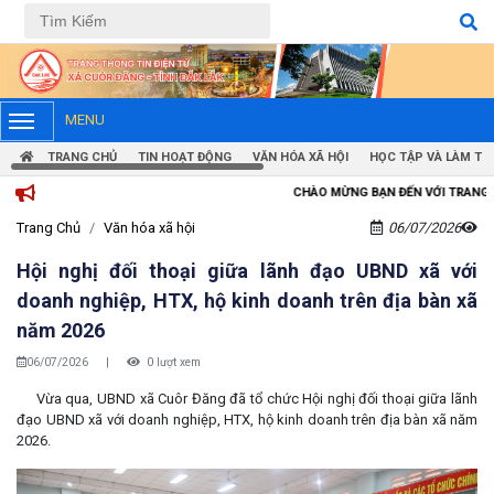
Tiếng Việt
Tiếng Anh
MENU
TRANG CHỦ
TIN HOẠT ĐỘNG
VĂN HÓA XÃ HỘI
HỌC TẬP VÀ LÀM TH
CHÀO MỪNG BẠN ĐẾN VỚI TRANG THÔNG TIN ĐIỆN TỬ XÃ C
Trang Chủ
Văn hóa xã hội
06/07/2026
Hội nghị đối thoại giữa lãnh đạo UBND xã với
doanh nghiệp, HTX, hộ kinh doanh trên địa bàn xã
năm 2026
06/07/2026
|
0 lượt xem
Vừa qua, UBND xã Cuôr Đăng đã tổ chức Hội nghị đối thoại giữa lãnh
đạo UBND xã với doanh nghiệp, HTX, hộ kinh doanh trên địa bàn xã năm
2026.