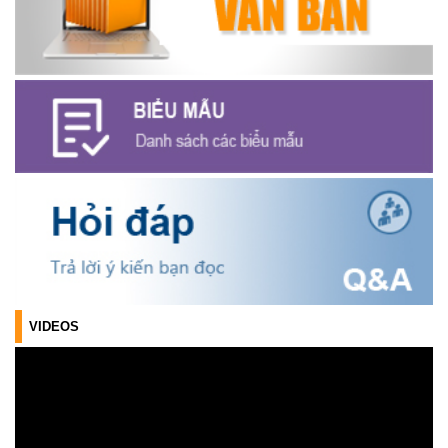
Triển khai xây dựng mô hình “Trồng tái canh Cà phê Vối” năm
2026 tại các hộ nông dân trên địa bàn xã
(06/07/2026)
Hội nghị công bố Nghị quyết, các quyết định về thành lập thôn,
buôn, thành lập tổ chức Đảng, chỉ định cấp ủy, trưởng các thôn,
buôn, trưởng Ban công tác Mặt trận các thôn, buôn
(03/07/2026)
Xã Cuôr Đăng đã tổ chức lễ kỷ niệm 85 năm Ngày truyền thống
Người cao tuổi Việt Nam (06/06/1941-06/06/2026) và tổ
chức mừng thọ, chúc thọ Người cao tuổi trên địa bàn xã.
(05/06/2026)
VIDEOS
PHÁT ĐỘNG THAM GIA CUỘC THI “ỨNG DỤNG TRÍ TUỆ NHÂN
TẠO VÀO CUỘC SỐNG – AI FOR LIFE 2026” TRÊN ĐỊA BÀN
TỈNH ĐẮK LẮK
(29/05/2026)