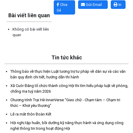
Chia
Gửi Email
In
Sẻ
Bài viết liên quan
Không có bài viết liên
quan
Tin tức khác
Thông báo về thực hiện Luật tương trợ tư pháp về dân sự và các văn
Thông báo về thực hiện Luật tương trợ tư pháp về dân sự và
bản quy định chi tiết, hướng dẫn thi hành
các văn bản quy định chi tiết, hướng dẫn thi hành
(04/08/2026)
Xã Cuôr Đăng tổ chức thành công Hội thi tìm hiểu pháp luật về phòng,
chống ma tuý năm 2026
Thông báo cảnh báo lừa đảo liên quan đến thủ tục đất đai
Chương trình Trại Hè InnerVerse “Gieo chữ - Chạm tâm – Chạm tri
thức – Khơi yêu thương”
(24/07/2026)
Lễ ra mắt thôn Đoàn Kết
Triển khai xây dựng mô hình “Trồng tái canh Cà phê Vối” năm
Hội nghị tập huấn, bồi dưỡng kỹ năng thực hành và ứng dụng công
2026 tại các hộ nông dân trên địa bàn xã
nghệ thông tin trong hoạt động Hội