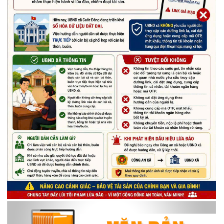
Chương trình đối thoại giữa lãnh đạo UBND xã với thanh niên,
thiếu nhi trên địa bàn xã năm 2026
(14/05/2026)
Chương trình kỷ niệm 85 năm ngày thành lập Đội TNTP Hồ Chí
Minh (15/05/1941 – 15/05/2026) và kỷ niệm 136 năm ngày
sinh Chủ tịch Hồ Chí Minh (19/05/1890 – 19/05/2026).
(14/05/2026)
Tuyển dụng lao động
(07/05/2026)
Thông báo về thực hiện Luật tương trợ tư pháp về dân sự và
các văn bản quy định chi tiết, hướng dẫn thi hành
(04/08/2026)
Thông báo cảnh báo lừa đảo liên quan đến thủ tục đất đai
(24/07/2026)