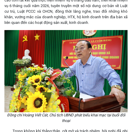
cáo tóm tắt kết quả thực hiện nhiệm vụ 6 tháng đầu năm, triển khai nhiệm
vụ 6 tháng cuối năm 2026, tuyên truyền một số nội dung cơ bản về Luật
cư trú, Luật PCCC và CHCN, đồng thời lắng nghe, trao đổi những khó
khăn, vướng mắc của doanh nghiệp, HTX, hộ kinh doanh trên địa bàn xã
liên quan đến các hoạt động sản xuất, kinh doanh.
Đồng chí Hoàng Viết Cát, Chủ tịch UBND phát biểu khai mạc tại buổi đối
thoại
Trong không khí thẳng thắn, cởi mở và trách nhiệm, hội nghị đã ghi