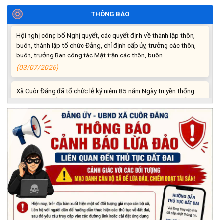
(06/07/2026)
THÔNG BÁO
Hội nghị công bố Nghị quyết, các quyết định về thành lập thôn,
buôn, thành lập tổ chức Đảng, chỉ định cấp ủy, trưởng các thôn,
buôn, trưởng Ban công tác Mặt trận các thôn, buôn
(03/07/2026)
Xã Cuôr Đăng đã tổ chức lễ kỷ niệm 85 năm Ngày truyền thống
Người cao tuổi Việt Nam (06/06/1941-06/06/2026) và tổ
chức mừng thọ, chúc thọ Người cao tuổi trên địa bàn xã.
(05/06/2026)
PHÁT ĐỘNG THAM GIA CUỘC THI “ỨNG DỤNG TRÍ TUỆ NHÂN
TẠO VÀO CUỘC SỐNG – AI FOR LIFE 2026” TRÊN ĐỊA BÀN
TỈNH ĐẮK LẮK
(29/05/2026)
Nhiệt liệt chào mừng Ngày Khoa học, Công nghệ và Đổi mới
sáng tạo Việt Nam 18/5"
(15/05/2026)