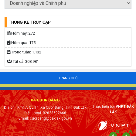
THỐNG KÊ TRUY CẬP
Hôm nay:
272
Hôm qua:
175
Trong tuần:
1.132
Tất cả:
308.981
TRANG CHỦ
XÃ CUÔR ĐĂNG
Thực hiện bởi
VNPT ĐẮK
Địa chỉ: Km17, QL 14, Xã Cuôr Đăng, Tỉnh Đắk Lắk
LẮK
Điện thoại: 02623692666
Email: cuordang@daklak.gov.vn