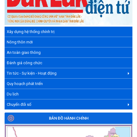
Xây dựng hệ thống chính trị
Nông thôn mới
An toàn giao thông
Đánh giá công chức
Tin tức - Sự kiện - Hoạt động
Quy hoạch phát triển
Du lịch
Chuyển đổi số
BẢN ĐỒ HÀNH CHÍNH