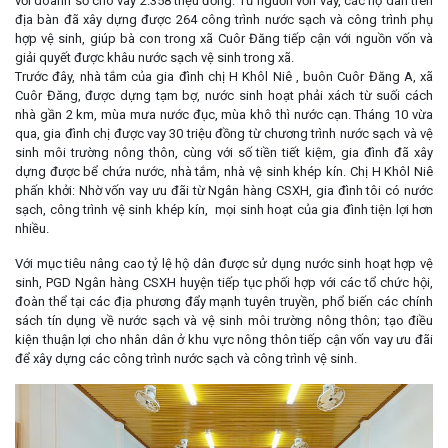
với doanh số cho vay 2.358 triệu đồng. Từ nguồn vốn vay, các hộ dân trên
địa bàn đã xây dựng được 264 công trình nước sạch và công trình phụ
hợp vệ sinh, giúp bà con trong xã Cuôr Đăng tiếp cận với nguồn vốn và
giải quyết được khâu nước sạch vệ sinh trong xã.
Trước đây, nhà tắm của gia đình chị H Khôl Niê , buôn Cuôr Đăng A, xã
Cuôr Đăng, được dựng tạm bợ, nước sinh hoạt phải xách từ suối cách
nhà gần 2 km, mùa mưa nước đục, mùa khô thì nước cạn. Tháng 10 vừa
qua, gia đình chị được vay 30 triệu đồng từ chương trình nước sạch và vệ
sinh môi trường nông thôn, cùng với số tiền tiết kiệm, gia đình đã xây
dựng được bể chứa nước, nhà tắm, nhà vệ sinh khép kín. Chị H Khôl Niê
phấn khởi: Nhờ vốn vay ưu đãi từ Ngân hàng CSXH, gia đình tôi có nước
sạch, công trình vệ sinh khép kín, mọi sinh hoạt của gia đình tiện lợi hơn
nhiều.
Với mục tiêu nâng cao tỷ lệ hộ dân được sử dụng nước sinh hoạt hợp vệ
sinh, PGD Ngân hàng CSXH huyện tiếp tục phối hợp với các tổ chức hội,
đoàn thể tại các địa phương đẩy mạnh tuyên truyền, phổ biến các chính
sách tín dụng về nước sạch và vệ sinh môi trường nông thôn; tạo điều
kiện thuận lợi cho nhân dân ở khu vực nông thôn tiếp cận vốn vay ưu đãi
để xây dựng các công trình nước sạch và công trình vệ sinh.