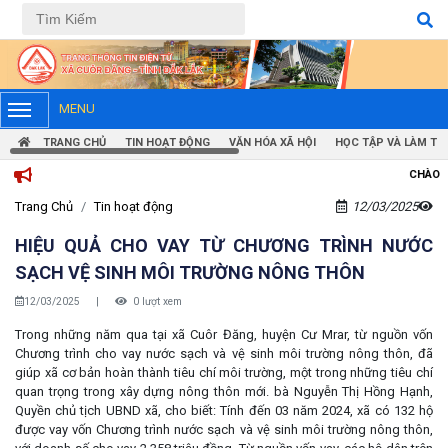
Tiếng Việt
Tiếng Anh
MENU
TRANG CHỦ
TIN HOẠT ĐỘNG
VĂN HÓA XÃ HỘI
HỌC TẬP VÀ LÀM TH
CHÀO MỪNG BẠN ĐẾN VỚI
Trang Chủ
Tin hoạt động
12/03/2025
HIỆU QUẢ CHO VAY TỪ CHƯƠNG TRÌNH NƯỚC
SẠCH VỆ SINH MÔI TRƯỜNG NÔNG THÔN
12/03/2025
|
0 lượt xem
Trong những năm qua tại xã Cuôr Đăng, huyện Cư Mrar, từ nguồn vốn
Chương trình cho vay nước sạch và vệ sinh môi trường nông thôn, đã
giúp xã cơ bản hoàn thành tiêu chí môi trường, một trong những tiêu chí
quan trọng trong xây dựng nông thôn mới. bà Nguyễn Thị Hồng Hạnh,
Quyền chủ tịch UBND xã, cho biết: Tính đến 03 năm 2024, xã có 132 hộ
được vay vốn Chương trình nước sạch và vệ sinh môi trường nông thôn,