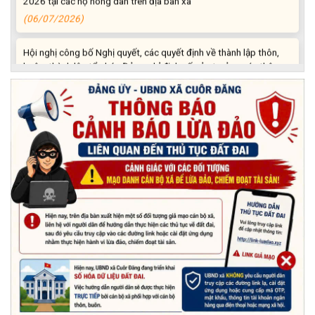
(06/07/2026)
Hội nghị công bố Nghị quyết, các quyết định về thành lập thôn,
buôn, thành lập tổ chức Đảng, chỉ định cấp ủy, trưởng các thôn,
buôn, trưởng Ban công tác Mặt trận các thôn, buôn
(03/07/2026)
Xã Cuôr Đăng đã tổ chức lễ kỷ niệm 85 năm Ngày truyền thống
Người cao tuổi Việt Nam (06/06/1941-06/06/2026) và tổ
chức mừng thọ, chúc thọ Người cao tuổi trên địa bàn xã.
(05/06/2026)
PHÁT ĐỘNG THAM GIA CUỘC THI “ỨNG DỤNG TRÍ TUỆ NHÂN
TẠO VÀO CUỘC SỐNG – AI FOR LIFE 2026” TRÊN ĐỊA BÀN
TỈNH ĐẮK LẮK
(29/05/2026)
Nhiệt liệt chào mừng Ngày Khoa học, Công nghệ và Đổi mới
sáng tạo Việt Nam 18/5"
(15/05/2026)