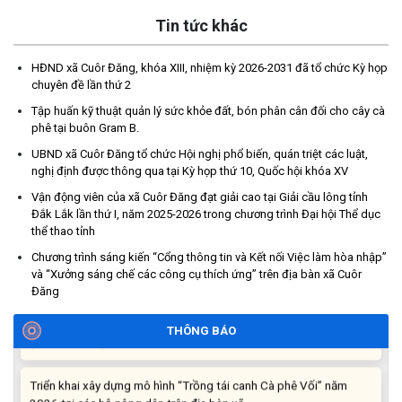
Tin tức khác
HĐND xã Cuôr Đăng, khóa XIII, nhiệm kỳ 2026-2031 đã tổ chức Kỳ họp
chuyên đề lần thứ 2
Tập huấn kỹ thuật quản lý sức khỏe đất, bón phân cân đối cho cây cà
phê tại buôn Gram B.
Thông báo tiếp nhận phản ánh, kiến nghị về quy định thủ tục
UBND xã Cuôr Đăng tổ chức Hội nghị phổ biến, quán triệt các luật,
hành chính
nghị định được thông qua tại Kỳ họp thứ 10, Quốc hội khóa XV
(07/08/2026)
Vận động viên của xã Cuôr Đăng đạt giải cao tại Giải cầu lông tỉnh
Đắk Lắk lần thứ I, năm 2025-2026 trong chương trình Đại hội Thể dục
Thông báo về thực hiện Luật tương trợ tư pháp về dân sự và
thể thao tỉnh
các văn bản quy định chi tiết, hướng dẫn thi hành
Chương trình sáng kiến “Cổng thông tin và Kết nối Việc làm hòa nhập”
(04/08/2026)
và “Xưởng sáng chế các công cụ thích ứng” trên địa bàn xã Cuôr
Đăng
Thông báo cảnh báo lừa đảo liên quan đến thủ tục đất đai
THÔNG BÁO
(24/07/2026)
Triển khai xây dựng mô hình “Trồng tái canh Cà phê Vối” năm
2026 tại các hộ nông dân trên địa bàn xã