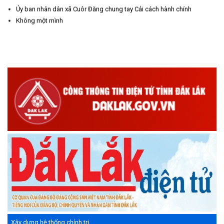
(29/05/2026)
Ủy ban nhân dân xã Cuôr Đăng chung tay Cải cách hành chính
Không một mình
Nhiệt liệt chào mừng Ngày Khoa học, Công nghệ và Đổi mới
sáng tạo Việt Nam 18/5"
(15/05/2026)
Chương trình đối thoại giữa lãnh đạo UBND xã với thanh niên,
thiếu nhi trên địa bàn xã năm 2026
(14/05/2026)
Chương trình kỷ niệm 85 năm ngày thành lập Đội TNTP Hồ Chí
Minh (15/05/1941 – 15/05/2026) và kỷ niệm 136 năm ngày
sinh Chủ tịch Hồ Chí Minh (19/05/1890 – 19/05/2026).
(14/05/2026)
Xây dựng hệ thống chính trị