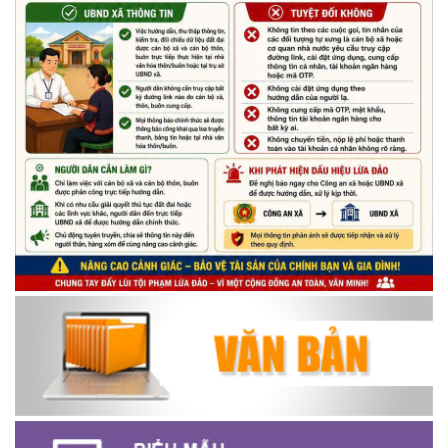
Chương trình đối thoại giữa lãnh đạo UBND xã với thanh niên,
thiếu nhi trên địa bàn xã năm 2026
(14/05/2026)
Chương trình kỷ niệm 85 năm ngày thành lập Đội TNTP Hồ Chí
Minh (15/05/1941 – 15/05/2026) và kỷ niệm 136 năm ngày
sinh Chủ tịch Hồ Chí Minh (19/05/1890 – 19/05/2026).
(14/05/2026)
Thông báo tiếp nhận phản ánh, kiến nghị về quy định thủ tục
hành chính
(07/08/2026)
Thông báo về thực hiện Luật tương trợ tư pháp về dân sự và
các văn bản quy định chi tiết, hướng dẫn thi hành
(04/08/2026)
Thông báo cảnh báo lừa đảo liên quan đến thủ tục đất đai