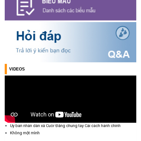
(24/07/2026)
Triển khai xây dựng mô hình “Trồng tái canh Cà phê Vối” năm
2026 tại các hộ nông dân trên địa bàn xã
(06/07/2026)
Hội nghị công bố Nghị quyết, các quyết định về thành lập thôn,
buôn, thành lập tổ chức Đảng, chỉ định cấp ủy, trưởng các thôn,
buôn, trưởng Ban công tác Mặt trận các thôn, buôn
VIDEOS
(03/07/2026)
Xã Cuôr Đăng đã tổ chức lễ kỷ niệm 85 năm Ngày truyền thống
Người cao tuổi Việt Nam (06/06/1941-06/06/2026) và tổ
chức mừng thọ, chúc thọ Người cao tuổi trên địa bàn xã.
(05/06/2026)
PHÁT ĐỘNG THAM GIA CUỘC THI “ỨNG DỤNG TRÍ TUỆ NHÂN
Ủy ban nhân dân xã Cuôr Đăng chung tay Cải cách hành chính
TẠO VÀO CUỘC SỐNG – AI FOR LIFE 2026” TRÊN ĐỊA BÀN
Không một mình
TỈNH ĐẮK LẮK