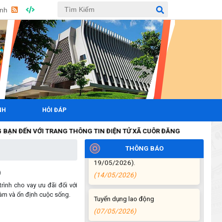
(15/05/2026)
Anh
Chương trình đối thoại giữa lãnh
đạo UBND xã với thanh niên, thiếu
nhi trên địa bàn xã năm 2026
(14/05/2026)
Chương trình kỷ niệm 85 năm
ngày thành lập Đội TNTP Hồ Chí
Minh (15/05/1941 –
NH
HỎI ĐÁP
15/05/2026) và kỷ niệm 136
năm ngày sinh Chủ tịch Hồ Chí
ỚI TRANG THÔNG TIN ĐIỆN TỬ XÃ CUÔR ĐĂNG
Minh (19/05/1890 –
19/05/2026).
THÔNG BÁO
(14/05/2026)
)
Tuyển dụng lao động
rình cho vay ưu đãi đối với
(07/05/2026)
làm và ổn định cuộc sống.
Thông báo về thực hiện Luật