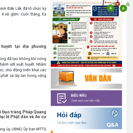
trận các thôn, buôn
hình Đắk Lắk đã tổ chức ký
(03/07/2026)
i 4 xã gồm: Cuôr Đăng, Ea
Xã Cuôr Đăng đã tổ chức lễ kỷ
niệm 85 năm Ngày truyền thống
Người cao tuổi Việt Nam
(06/06/1941-06/06/2026) và
huyết tại địa phương
tổ chức mừng thọ, chúc thọ
Người cao tuổi trên địa bàn xã.
 nóng đã tạo không khí nóng
(05/06/2026)
n bệnh sốt xuất huyết. Nhằm
c, chủ động triển khai các
PHÁT ĐỘNG THAM GIA CUỘC
phát và lây lan trong cộng
THI “ỨNG DỤNG TRÍ TUỆ NHÂN
TẠO VÀO CUỘC SỐNG – AI FOR
LIFE 2026” TRÊN ĐỊA BÀN TỈNH
ĐẮK LẮK
(29/05/2026)
i Đạo tràng Pháp Quang
ại lễ Phật đản và An cư
Nhiệt liệt chào mừng Ngày Khoa
học, Công nghệ và Đổi mới sáng
Đảng ủy, UBND, Ủy ban MTTQ
tạo Việt Nam 18/5"