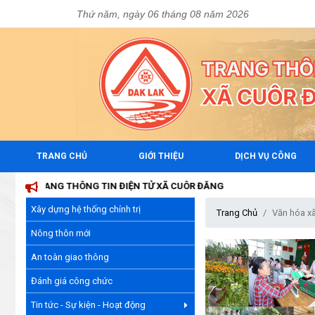
Thứ năm, ngày 06 tháng 08 năm 2026
TRANG CHỦ
GIỚI THIỆU
DỊCH VỤ CÔNG
NG THÔNG TIN ĐIỆN TỬ XÃ CUÔR ĐĂNG
Xây dựng hệ thống chính trị
Trang Chủ
Văn hóa xã
Nông thôn mới
An toàn giao thông
Đánh giá công chức
Tin tức - Sự kiện - Hoạt động