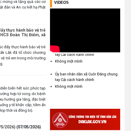
úc mừng và tặng quà các cơ
VIDEOS
(15/05/2026)
ật đản và An cư kết hạ Phật
Chương trình đối thoại giữa lãnh
đạo UBND xã với thanh niên, thiếu
ẩy thực hành bảo vệ trẻ
nhi trên địa bàn xã năm 2026
 THCS Đoàn Thị Điểm, xã
(14/05/2026)
c đẩy thực hành bảo vệ trẻ
Ủy ban nhân dân xã Cuôr Đăng chung
 Đắk Lắk đã tổ chức chương
tay Cải cách hành chính
Chương trình kỷ niệm 85 năm
 vệ trẻ em trong môi trường
Không một mình
ngày thành lập Đội TNTP Hồ Chí
g.
Minh (15/05/1941 –
15/05/2026) và kỷ niệm 136
Ủy ban nhân dân xã Cuôr Đăng chung
năm ngày sinh Chủ tịch Hồ Chí
tay Cải cách hành chính
Minh (19/05/1890 –
Không một mình
k diễn biến hết sức phức tạp
19/05/2026).
 trường hợp tử vong do bệnh
(14/05/2026)
 xu hướng gia tăng, đặc biệt
huống y tế khẩn cấp, tiềm ẩn
kịp thời và đồng bộ.
Tuyển dụng lao động
(07/05/2026)
/5/2026)
(07/05/2026)