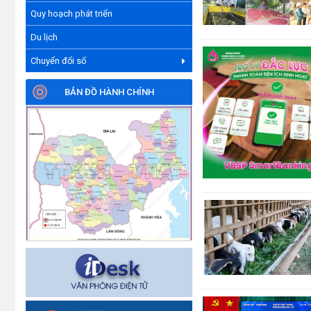
Quy hoạch phát triển
Du lịch
Chuyển đổi số
BẢN ĐỒ HÀNH CHÍNH