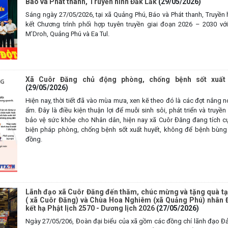
Báo và Phát thanh, Truyền hình Đắk Lắk
(29/05/2026)
Sáng ngày 27/05/2026, tại xã Quảng Phú, Báo và Phát thanh, Truyền 
kết Chương trình phối hợp tuyên truyền giai đoạn 2026 – 2030 vớ
M’Droh, Quảng Phú và Ea Tul.
Xã Cuôr Đăng chủ động phòng, chống bệnh sốt xuất 
(29/05/2026)
Hiện nay, thời tiết đã vào mùa mưa, xen kẽ theo đó là các đợt nắng
ẩm. Đây là điều kiện thuận lợi để muỗi sinh sôi, phát triển và truyề
bảo vệ sức khỏe cho Nhân dân, hiện nay xã Cuôr Đăng đang tích cự
biện pháp phòng, chống bệnh sốt xuất huyết, không để bệnh bùng 
đồng.
Lãnh đạo xã Cuôr Đăng đến thăm, chúc mừng và tặng quà tạ
( xã Cuôr Đăng) và Chùa Hoa Nghiêm (xã Quảng Phú) nhân Đ
kết hạ Phật lịch 2570 - Dương lịch 2026
(27/05/2026)
Ngày 27/05/206, Đoàn đại biểu của xã gồm các đồng chí lãnh đạo 