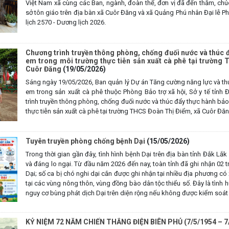
Việt Nam xã cùng các Ban, ngành, đoàn thể, đơn vị đã đến thăm, ch
sở tôn giáo trên địa bàn xã Cuôr Đăng và xã Quảng Phú nhân Đại lễ Ph
lịch 2570 - Dương lịch 2026.
Chương trình truyền thông phòng, chống đuối nước và thúc đ
em trong môi trường thực tiễn sản xuất cà phê tại trường
Cuôr Đăng
(19/05/2026)
Sáng ngày 19/05/2026, Ban quản lý Dự án Tăng cường năng lực và thú
em trong sản xuất cà phê thuộc Phòng Bảo trợ xã hội, Sở y tế tỉnh
trình truyền thông phòng, chống đuối nước và thúc đẩy thực hành bảo
thực tiễn sản xuất cà phê tại trường THCS Đoàn Thị Điểm, xã Cuôr Đăn
Tuyên truyền phòng chống bệnh Dại
(15/05/2026)
Trong thời gian gần đây, tình hình bệnh Dại trên địa bàn tỉnh Đắk Lắ
và đáng lo ngại. Từ đầu năm 2026 đến nay, toàn tỉnh đã ghi nhận 02
Dại; số ca bị chó nghi dại cắn được ghi nhận tại nhiều địa phương có
tại các vùng nông thôn, vùng đồng bào dân tộc thiểu số. Đây là tình 
nguy cơ bùng phát dịch Dại trên diện rộng nếu không được kiểm soát 
KỶ NIỆM 72 NĂM CHIẾN THẮNG ĐIỆN BIÊN PHỦ (7/5/1954 – 7