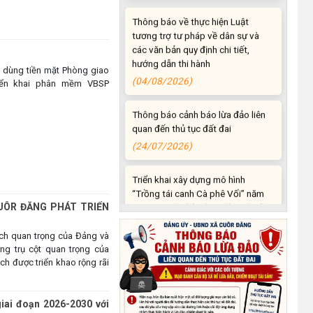
tương trợ tư pháp về dân sự và
các văn bản quy định chi tiết,
hướng dẫn thi hành
(04/08/2026)
g dùng tiền mặt Phòng giao
riển khai phân mềm VBSP
Thông báo cảnh báo lừa đảo liên
quan đến thủ tục đất đai
(24/07/2026)
Triển khai xây dựng mô hình
“Trồng tái canh Cà phê Vối” năm
2026 tại các hộ nông dân trên địa
bàn xã
UÔR ĐĂNG PHÁT TRIỂN
(06/07/2026)
ách quan trọng của Đảng và
Hội nghị công bố Nghị quyết, các
ng trụ cột quan trọng của
ch được triển khao rộng rãi
quyết định về thành lập thôn,
buôn, thành lập tổ chức Đảng, chỉ
định cấp ủy, trưởng các thôn,
giai đoạn 2026-2030 với
buôn, trưởng Ban công tác Mặt