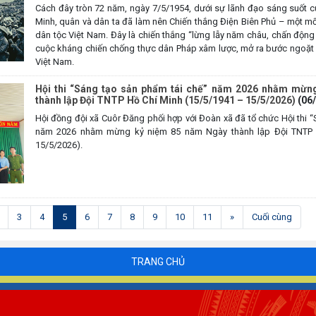
Cách đây tròn 72 năm, ngày 7/5/1954, dưới sự lãnh đạo sáng suốt c
Minh, quân và dân ta đã làm nên Chiến thắng Điện Biên Phủ – một mốc
dân tộc Việt Nam. Đây là chiến thắng “lừng lẫy năm châu, chấn động đ
cuộc kháng chiến chống thực dân Pháp xâm lược, mở ra bước ngoặt
Việt Nam.
Hội thi “Sáng tạo sản phẩm tái chế” năm 2026 nhằm mừn
thành lập Đội TNTP Hồ Chí Minh (15/5/1941 – 15/5/2026)
(06
Hội đồng đội xã Cuôr Đăng phối hợp với Đoàn xã đã tổ chức Hội thi 
năm 2026 nhằm mừng kỷ niệm 85 năm Ngày thành lập Đội TNTP 
15/5/2026).
(current)
3
4
5
6
7
8
9
10
11
»
Cuối cùng
TRANG CHỦ