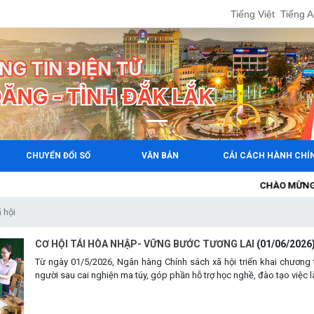
Tiếng Việt
Tiếng 
CHUYỂN ĐỔI SỐ
VĂN BẢN
CẢI CÁCH HÀNH CHÍ
CHÀO MỪNG BẠN ĐẾN V
 hội
CƠ HỘI TÁI HÒA NHẬP- VỮNG BƯỚC TƯƠNG LAI
(01/06/2026
Từ ngày 01/5/2026, Ngân hàng Chính sách xã hội triển khai chương t
người sau cai nghiện ma túy, góp phần hỗ trợ học nghề, đào tạo việc 