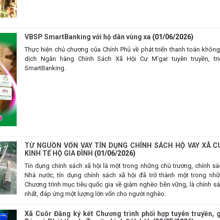
VBSP SmartBanking với hộ dân vùng xa
(01/06/2026)
Thực hiện chủ chương của Chính Phủ về phát triển thanh toán khôn
dịch Ngân hàng Chính Sách Xã Hội Cư M’gar tuyên truyền, t
SmartBanking.
TỪ NGUỒN VỐN VAY TÍN DỤNG CHÍNH SÁCH HỘ VAY XÃ C
KINH TẾ HỘ GIA ĐÌNH
(01/06/2026)
Tín dụng chính sách xã hội là một trong những chủ trương, chính s
Nhà nước, tín dụng chính sách xã hội đã trở thành một trong nhữ
Chương trình mục tiêu quốc gia về giảm nghèo bền vững, là chính sá
nhất, đáp ứng một lượng lớn vốn cho người nghèo.
Xã Cuôr Đăng ký kết Chương trình phối hợp tuyên truyền, 