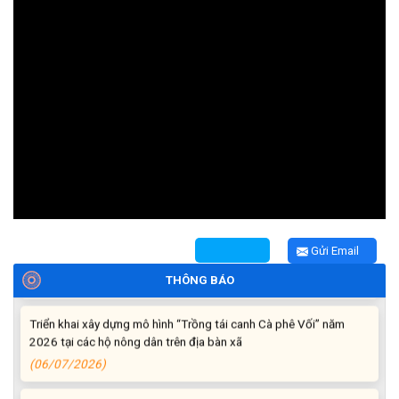
Thông báo tiếp nhận phản ánh, kiến nghị về quy định thủ tục
hành chính
(07/08/2026)
Thông báo về thực hiện Luật tương trợ tư pháp về dân sự và
các văn bản quy định chi tiết, hướng dẫn thi hành
(04/08/2026)
Thông báo cảnh báo lừa đảo liên quan đến thủ tục đất đai
Gửi Email
(24/07/2026)
THÔNG BÁO
Triển khai xây dựng mô hình “Trồng tái canh Cà phê Vối” năm
2026 tại các hộ nông dân trên địa bàn xã
(06/07/2026)
Hội nghị công bố Nghị quyết, các quyết định về thành lập thôn,