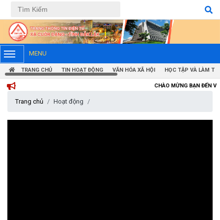
Tiếng Việt
Tiếng Anh
MENU
TRANG CHỦ
TIN HOẠT ĐỘNG
VĂN HÓA XÃ HỘI
HỌC TẬP VÀ LÀM TH
CHÀO MỪNG BẠN ĐẾN VỚI TRANG THÔN
Trang chủ
Hoạt động