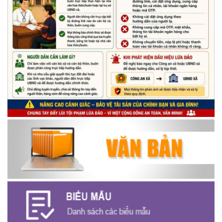
thiếu nhi trên địa bàn xã năm 2026
(14/05/2026)
Chương trình kỷ niệm 85 năm ngày thành lập Đội TNTP Hồ Chí
Minh (15/05/1941 – 15/05/2026) và kỷ niệm 136 năm ngày
sinh Chủ tịch Hồ Chí Minh (19/05/1890 – 19/05/2026).
(14/05/2026)
Thông báo tiếp nhận phản ánh, kiến nghị về quy định thủ tục
hành chính
(07/08/2026)
Thông báo về thực hiện Luật tương trợ tư pháp về dân sự và
các văn bản quy định chi tiết, hướng dẫn thi hành
(04/08/2026)
Thông báo cảnh báo lừa đảo liên quan đến thủ tục đất đai
(24/07/2026)