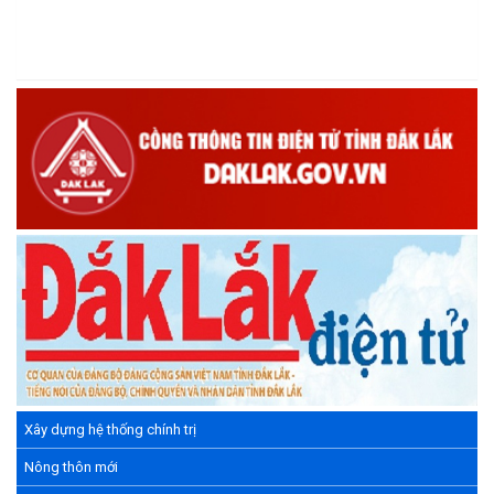
sáng tạo Việt Nam 18/5"
(15/05/2026)
Chương trình đối thoại giữa lãnh đạo UBND xã với thanh niên,
thiếu nhi trên địa bàn xã năm 2026
(14/05/2026)
Chương trình kỷ niệm 85 năm ngày thành lập Đội TNTP Hồ Chí
Minh (15/05/1941 – 15/05/2026) và kỷ niệm 136 năm ngày
sinh Chủ tịch Hồ Chí Minh (19/05/1890 – 19/05/2026).
(14/05/2026)
Xây dựng hệ thống chính trị
Nông thôn mới