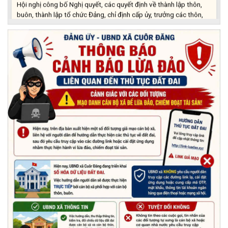
buôn, thành lập tổ chức Đảng, chỉ định cấp ủy, trưởng các thôn,
buôn, trưởng Ban công tác Mặt trận các thôn, buôn
(03/07/2026)
Xã Cuôr Đăng đã tổ chức lễ kỷ niệm 85 năm Ngày truyền thống
Người cao tuổi Việt Nam (06/06/1941-06/06/2026) và tổ
chức mừng thọ, chúc thọ Người cao tuổi trên địa bàn xã.
(05/06/2026)
PHÁT ĐỘNG THAM GIA CUỘC THI “ỨNG DỤNG TRÍ TUỆ NHÂN
TẠO VÀO CUỘC SỐNG – AI FOR LIFE 2026” TRÊN ĐỊA BÀN
TỈNH ĐẮK LẮK
(29/05/2026)
Nhiệt liệt chào mừng Ngày Khoa học, Công nghệ và Đổi mới
sáng tạo Việt Nam 18/5"
(15/05/2026)
Chương trình đối thoại giữa lãnh đạo UBND xã với thanh niên,