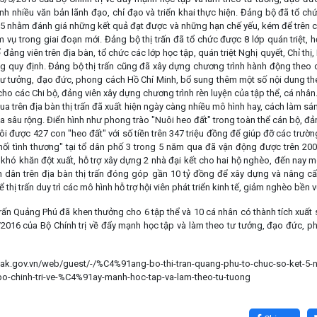
nh nhiều văn bản lãnh đạo, chỉ đạo và triển khai thực hiện. Đảng bộ đã tổ ch
hị 05 nhằm đánh giá những kết quả đạt được và những hạn chế yếu, kém để trên c
ụ trong giai đoạn mới. Đảng bộ thị trấn đã tổ chức được 8 lớp quán triệt, 
 đảng viên trên địa bàn, tổ chức các lớp học tập, quán triệt Nghị quyết, Chỉ thị
 quy định. Đảng bộ thị trấn cũng đã xây dựng chương trình hành động theo
tư tưởng, đạo đức, phong cách Hồ Chí Minh, bổ sung thêm một số nội dung t
o các Chi bộ, đảng viên xây dựng chương trình rèn luyện của tập thể, cá nhân. 
 qua trên địa bàn thị trấn đã xuất hiện ngày càng nhiều mô hình hay, cách làm sá
tỏa sâu rộng. Điển hình như phong trào "Nuôi heo đất" trong toàn thể cán bộ, đ
i được 427 con "heo đất" với số tiền trên 347 triệu đồng để giúp đỡ các trườn
nối tình thương" tại tổ dân phố 3 trong 5 năm qua đã vận động được trên 200
khó khăn đột xuất, hỗ trợ xây dựng 2 nhà đại kết cho hai hộ nghèo, đến nay mô
n dân trên địa bàn thị trấn đóng góp gần 10 tỷ đồng để xây dựng và nâng 
 thị trấn duy trì các mô hình hỗ trợ hội viên phát triển kinh tế, giảm nghèo bền
trấn Quảng Phú đã khen thưởng cho 6 tập thể và 10 cá nhân có thành tích xuất 
2016 của Bộ Chính trị về đẩy mạnh học tập và làm theo tư tưởng, đạo đức, p
ak.gov.vn/web/guest/-/%C4%91ang-bo-thi-tran-quang-phu-to-chuc-so-ket-5-na
bo-chinh-tri-ve-%C4%91ay-manh-hoc-tap-va-lam-theo-tu-tuong