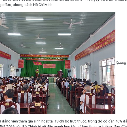
đạo đức, phong cách Hồ Chí Minh.
Quang 
3 đảng viên tham gia sinh hoạt tại 18 chi bộ trực thuộc, trong đó có gần 40% đả
15/5/2016 của Bộ Chính trị về đẩy mạnh học tập và làm theo tư tưởng, đạo đứ