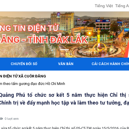
Tiếng Việt
Tiếng 
CHUYỂN ĐỔI SỐ
VĂN BẢN
CẢI CÁCH HÀNH CHÍ
Ử XÃ CUÔR ĐĂNG
àm theo tấm gương đạo đức Hồ Chí Minh
 Quảng Phú tổ chức sơ kết 5 năm thực hiện Chỉ thị
hính trị về đẩy mạnh học tập và làm theo tư tưởng, 
0 lượt xem
 vừa tổ chức sơ kết 5 năm thực hiện Chỉ thị số 05-CT-TW ngày 15/5/2016 của B