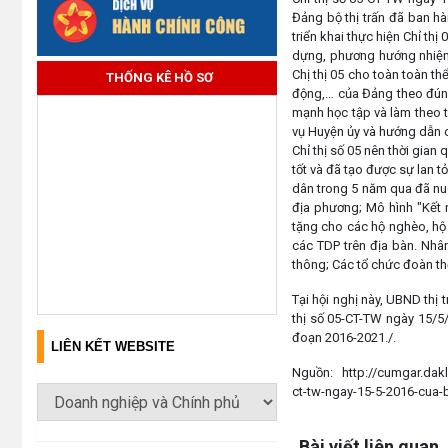
Đảng bộ thị trấn đã ban hà
triển khai thực hiện Chỉ t
dựng, phương hướng nhiệm v
Chị thị 05 cho toàn toàn thể
THỐNG KÊ HỒ SƠ
động,… của Đảng theo đúng
mạnh học tập và làm theo 
vụ Huyện ủy và hướng dẫn ch
Chỉ thị số 05 nên thời gian
tốt và đã tạo được sự lan 
dân trong 5 năm qua đã nuô
địa phương; Mô hình "Kết 
tặng cho các hộ nghèo, hộ 
các TDP trên địa bàn. Nhâ
thông; Các tổ chức đoàn thể
Tại hội nghị này, UBND thị 
thị số 05-CT-TW ngày 15/5/
đoạn 2016-2021./.
LIÊN KẾT WEBSITE
Nguồn: http://cumgar.dakl
ct-tw-ngay-15-5-2016-cua-
Lấy link copy
Bài viết liên quan