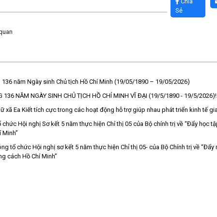
Chia
Sẻ
 quan
ệm 136 năm Ngày sinh Chủ tịch Hồ Chí Minh (19/05/1890 – 19/05/2026)
136 NĂM NGÀY SINH CHỦ TỊCH HỒ CHÍ MINH VĨ ĐẠI (19/5/1890 - 19/5/2026)!
 xã Ea Kiết tích cực trong các hoạt động hỗ trợ giúp nhau phát triển kinh tế gi
 chức Hội nghị Sơ kết 5 năm thực hiện Chỉ thị 05 của Bộ chính trị về “Đẩy học t
 Minh”
ng tổ chức Hội nghị sơ kết 5 năm thực hiện Chỉ thị 05- của Bộ Chính trị về “Đẩ
ng cách Hồ Chí Minh”