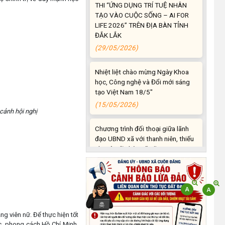
TẠO VÀO CUỘC SỐNG – AI FOR
LIFE 2026” TRÊN ĐỊA BÀN TỈNH
ĐẮK LẮK
(29/05/2026)
Nhiệt liệt chào mừng Ngày Khoa
học, Công nghệ và Đổi mới sáng
tạo Việt Nam 18/5"
(15/05/2026)
cảnh hội nghị
Chương trình đối thoại giữa lãnh
đạo UBND xã với thanh niên, thiếu
nhi trên địa bàn xã năm 2026
(14/05/2026)
Chương trình kỷ niệm 85 năm
ngày thành lập Đội TNTP Hồ Chí
Minh (15/05/1941 –
15/05/2026) và kỷ niệm 136
năm ngày sinh Chủ tịch Hồ Chí
ng viên nữ. Để thực hiện tốt
Minh (19/05/1890 –
c, phong cách Hồ Chí Minh,