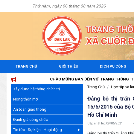
Thứ năm, ngày 06 tháng 08 năm 2026
TRANG CHỦ
GIỚI THIỆU
DỊCH VỤ CÔNG
CHÀO MỪNG BẠN ĐẾN VỚI TRANG THÔNG TIN ĐIỆN T
Trang Chủ
Học tập và l
Xây dựng hệ thống chính trị
Đảng bộ thị trấn
Nông thôn mới
15/5/2016 của Bộ C
An toàn giao thông
Hồ Chí Minh
Đánh giá công chức
Cập nhật lúc:
09/06/2021
|
Tin tức - Sự kiện - Hoạt động
Đảng bộ thị trấn Quảng Phú