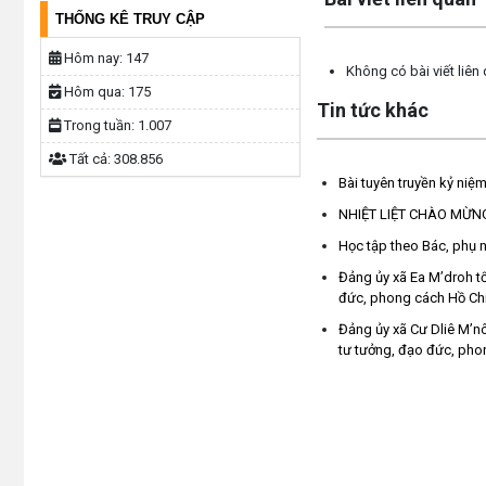
THỐNG KÊ TRUY CẬP
Hôm nay:
147
Không có bài viết liên
Hôm qua:
175
Tin tức khác
Trong tuần:
1.007
Tất cả:
308.856
Bài tuyên truyền kỷ ni
NHIỆT LIỆT CHÀO MỪNG 
Học tập theo Bác, phụ nữ
Đảng ủy xã Ea M’droh tổ
đức, phong cách Hồ Chí
Đảng ủy xã Cư Dliê M’nô
tư tưởng, đạo đức, pho