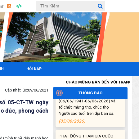
(06/07/2026)
Anh
Hội nghị công bố Nghị quyết, các
quyết định về thành lập thôn,
buôn, thành lập tổ chức Đảng, chỉ
định cấp ủy, trưởng các thôn,
buôn, trưởng Ban công tác Mặt
trận các thôn, buôn
(03/07/2026)
NH
HỎI ĐÁP
Xã Cuôr Đăng đã tổ chức lễ kỷ
niệm 85 năm Ngày truyền thống
CHÀO MỪNG BẠN ĐẾN VỚI TRANG THÔNG TIN 
Người cao tuổi Việt Nam
Cập nhật lúc:
09/06/2021
(06/06/1941-06/06/2026) và
THÔNG BÁO
tổ chức mừng thọ, chúc thọ
 số 05-CT-TW ngày
Người cao tuổi trên địa bàn xã.
đạo đức, phong cách
(05/06/2026)
PHÁT ĐỘNG THAM GIA CUỘC
THI “ỨNG DỤNG TRÍ TUỆ NHÂN
ộ Chính trị về đẩy mạnh học