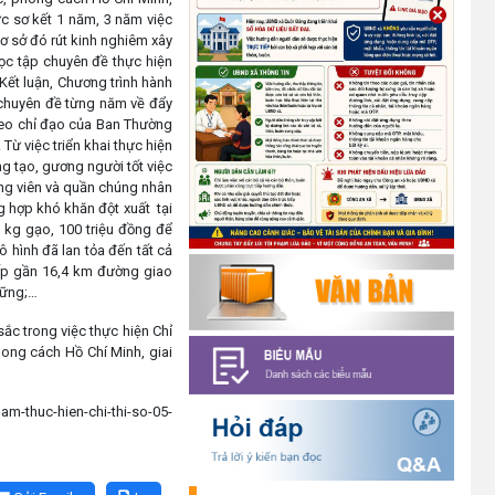
19/05/2026).
ức sơ kết 1 năm, 3 năm việc
ơ sở đó rút kinh nghiêm xây
(14/05/2026)
học tập chuyên đề thực hiện
, Kết luận, Chương trình hành
Tuyển dụng lao động
 chuyên đề từng năm về đẩy
(07/05/2026)
heo chỉ đạo của Ban Thường
Từ việc triển khai thực hiện
ng tạo, gương người tốt việc
Thông báo về thực hiện Luật
ảng viên và quần chúng nhân
tương trợ tư pháp về dân sự và
g hợp khó khăn đột xuất tại
các văn bản quy định chi tiết,
 kg gạo, 100 triệu đồng để
hướng dẫn thi hành
 hình đã lan tỏa đến tất cả
cấp gần 16,4 km đường giao
(04/08/2026)
 vững;…
Thông báo cảnh báo lừa đảo liên
sắc trong việc thực hiện Chỉ
quan đến thủ tục đất đai
hong cách Hồ Chí Minh, giai
(24/07/2026)
m-thuc-hien-chi-thi-so-05-
Triển khai xây dựng mô hình
“Trồng tái canh Cà phê Vối” năm
2026 tại các hộ nông dân trên địa