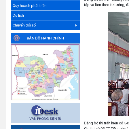
tập và làm theo tư tưởng, 
Quy hoạch phát triển
Du lịch
Chuyển đổi số
BẢN ĐỒ HÀNH CHÍNH
Đảng bộ thị trấn hiện có 54
Chỉ thị số 05-CT-TW ngày 