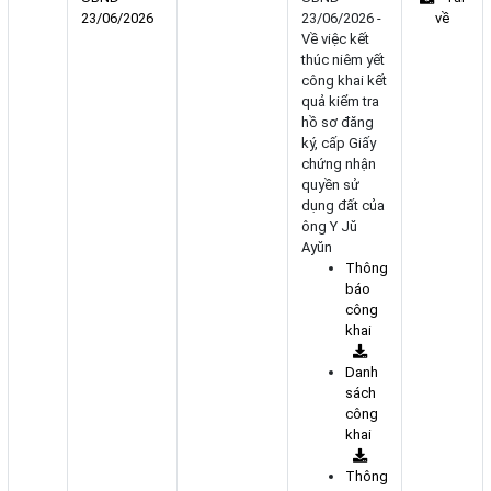
23/06/2026
23/06/2026 -
về
Về việc kết
thúc niêm yết
công khai kết
quả kiểm tra
hồ sơ đăng
ký, cấp Giấy
chứng nhận
quyền sử
dụng đất của
ông Y Jŭ
Ayŭn
Thông
báo
công
khai
Danh
sách
công
khai
Thông