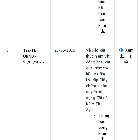
báo
kết
thúc
công
khai
6
192/TB-
23/06/2026
Về việc kết
Xem
UBND -
thúc niêm yết
Tải
23/06/2026
công khai kết
về
quả kiểm tra
hồ sơ đăng
ký, cấp Giấy
chứng nhận
quyền sử
dụng đất của
bà H Tloh
Ayŭn
Thông
báo
công
khai