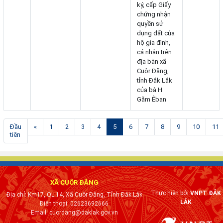
ký, cấp Giấy
chứng nhận
quyền sử
dụng đất của
hộ gia đình,
cá nhân trên
địa bàn xã
Cuôr Đăng,
tỉnh Đắk Lắk
của bà H
Găm Êban
(current)
Đầu
«
1
2
3
4
5
6
7
8
9
10
11
tiên
XÃ CUÔR ĐĂNG
Thực hiện bởi
VNPT ĐẮK
Địa chỉ: Km17, QL 14, Xã Cuôr Đăng, Tỉnh Đắk Lắk
LẮK
Điện thoại: 02623692666
Email: cuordang@daklak.gov.vn