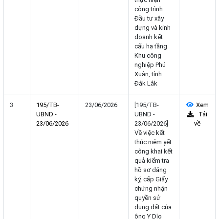
công trình
Đầu tư xây
dựng và kinh
doanh kết
cấu hạ tầng
Khu công
nghiệp Phú
Xuân, tỉnh
Đắk Lắk
3
195/TB-
23/06/2026
[195/TB-
Xem
UBND -
UBND -
Tải
23/06/2026
23/06/2026]
về
Về việc kết
thúc niêm yết
công khai kết
quả kiểm tra
hồ sơ đăng
ký, cấp Giấy
chứng nhận
quyền sử
dụng đất của
ông Y Dlo