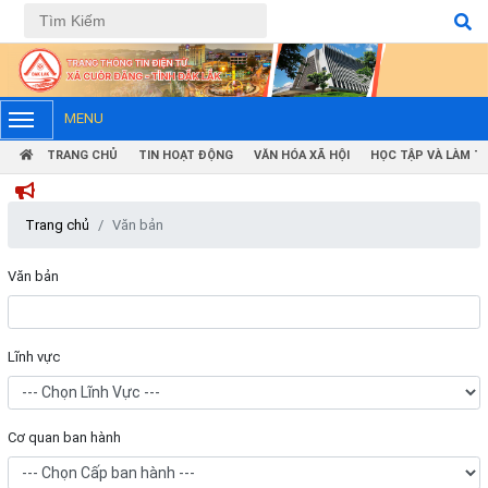
Tiếng Việt
Tiếng Anh
MENU
TRANG CHỦ
TIN HOẠT ĐỘNG
VĂN HÓA XÃ HỘI
HỌC TẬP VÀ LÀM T
CHÀO
Trang chủ
Văn bản
Văn bản
Lĩnh vực
Cơ quan ban hành