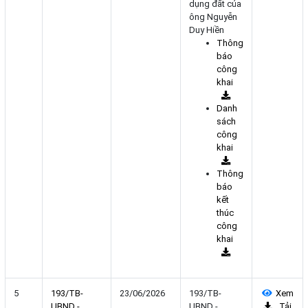
dụng đất của
ông Nguyễn
Duy Hiền
Thông
báo
công
khai
Danh
sách
công
khai
Thông
báo
kết
thúc
công
khai
5
193/TB-
23/06/2026
193/TB-
Xem
UBND -
UBND -
Tải