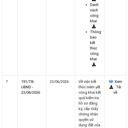
Danh
sách
công
khai
Thông
báo
kết
thúc
công
khai
7
191/TB-
23/06/2026
Về việc kết
Xem
UBND -
thúc niêm yết
Tải
23/06/2026
công khai kết
về
quả kiểm tra
hồ sơ đăng
ký, cấp Giấy
chứng nhận
quyền sử
dụng đất của