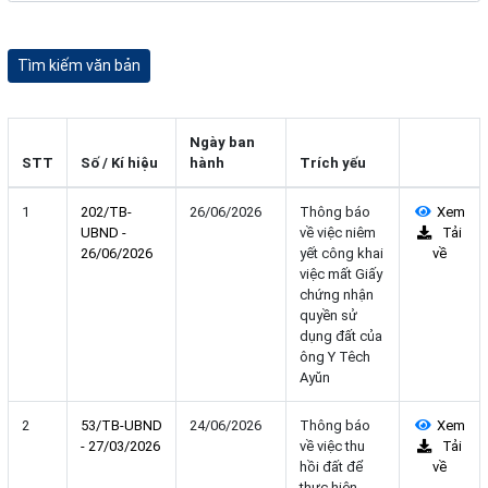
Ngày ban
STT
Số / Kí hiệu
hành
Trích yếu
1
202/TB-
26/06/2026
Thông báo
Xem
UBND -
về việc niêm
Tải
26/06/2026
yết công khai
về
việc mất Giấy
chứng nhận
quyền sử
dụng đất của
ông Y Têch
Ayŭn
2
53/TB-UBND
24/06/2026
Thông báo
Xem
- 27/03/2026
về việc thu
Tải
hồi đất để
về
thực hiện